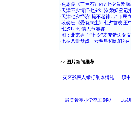
·
焦恩俊《三生石》MV七夕首发 曝
·
天津不少情侣七夕结缘 婚姻登记
·
天津七夕经济“提不起神儿” 市民
·
段奕宏《爱有来生》七夕首映 王
·
七夕Party 情人节饕餮
·
图：北京男子“七夕”麦兜猪送女友
·
七夕八卦盘点：女明星和她们的
>>
图片新闻推荐
灾区残疾人举行集体婚礼
职中
最美希望小学宛若别墅
3G