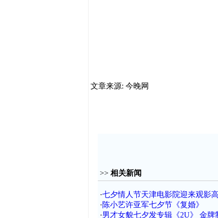
文章来源: 今晚网
>>
相关新闻
·
七夕情人节天津电影院迎来观影
·
陈小艺许亚军七夕节《复婚》
·
男才女貌七夕发专辑《2U》 金