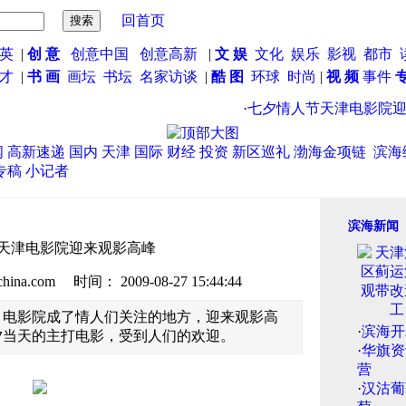
回首页
英
|
创 意
创意中国
创意高新
|
文 娱
文化
娱乐
影视
都市
英才
|
书 画
画坛
书坛
名家访谈
|
酷 图
环球
时尚
|
视 频
事件
·
七夕情人节天津电影院迎来
闻
高新速递
国内
天津
国际
财经
投资
新区巡礼
渤海金项链
滨海
专稿
小记者
滨海新闻
天津电影院迎来观影高峰
.com 时间： 2009-08-27 15:44:44
，电影院成了情人们关注的地方，迎来观影高
·
滨海开
夕当天的主打电影，受到人们的欢迎。
·
华旗资
营
·
汉沽葡