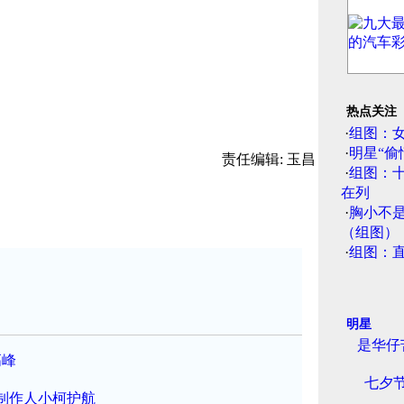
热点关注
·
组图：
·
明星“偷
责任编辑: 玉昌
·
组图：
在列
·
胸小不
（组图）
·
组图：
明星
是华仔
高峰
七夕
牌制作人小柯护航