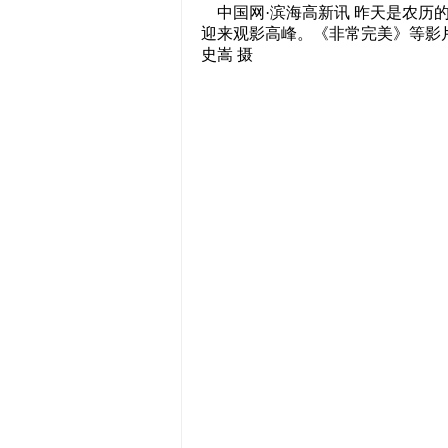
中国网·滨海高新讯 昨天是农历
迎来观影高峰。《非常完美》等影
史嵩 摄