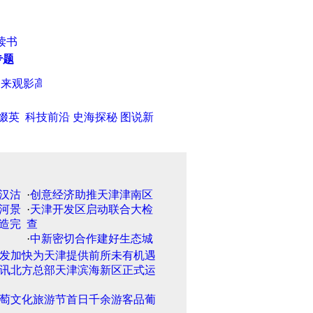
读书
专题
观影高峰
·
大自然的歌手——俄国著名画家希施金作品欣赏
·
对政
缀英
科技前沿
史海探秘
图说新
·
创意经济助推天津津南区
·
天津开发区启动联合大检
查
·
中新密切合作建好生态城
发加快为天津提供前所未有机遇
讯北方总部天津滨海新区正式运
萄文化旅游节首日千余游客品葡