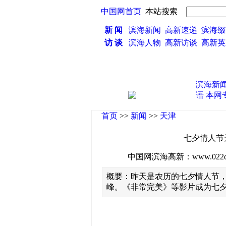
中国网首页
本站搜索
新 闻
滨海新闻
高新速递
滨海缀
访 谈
滨海人物
高新访谈
高新
滨海新
语
本网
首页
>>
新闻
>>
天津
七夕情人节
中国网滨海高新：www.022china
概要：昨天是农历的七夕情人节
峰。《非常完美》等影片成为七