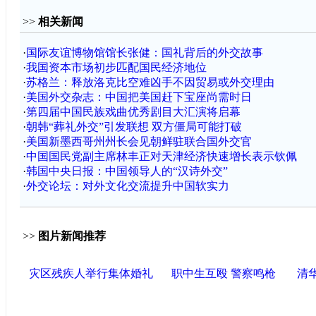
>>
相关新闻
·
国际友谊博物馆馆长张健：国礼背后的外交故事
·
我国资本市场初步匹配国民经济地位
·
苏格兰：释放洛克比空难凶手不因贸易或外交理由
·
美国外交杂志：中国把美国赶下宝座尚需时日
·
第四届中国民族戏曲优秀剧目大汇演将启幕
·
朝韩“葬礼外交”引发联想 双方僵局可能打破
·
美国新墨西哥州州长会见朝鲜驻联合国外交官
·
中国国民党副主席林丰正对天津经济快速增长表示钦佩
·
韩国中央日报：中国领导人的“汉诗外交”
·
外交论坛：对外文化交流提升中国软实力
>>
图片新闻推荐
灾区残疾人举行集体婚礼
职中生互殴 警察鸣枪
清