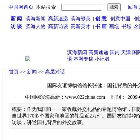
中国网首页
本站搜索
回首
新 闻
滨海新闻
高新速递
滨海缀英
|
创 意
创意中国
创
访 谈
滨海人物
高新访谈
高新英才
|
书 画
画坛
书坛
名
滨海新闻
高新速递
国内
天津
国
语
本网专稿
小记者
首页
>>
新闻
>>
高层对话
国际友谊博物馆馆长张健：国礼背后的外
中国网滨海高新：www.022china.com 时间： 2009-08-2
概要：作为我国唯一一家收藏外交礼品的专题博物馆，国
自世界170多个国家和地区的礼品近2万件。国际友谊博物
访谈，讲述国礼背后的外交故事。