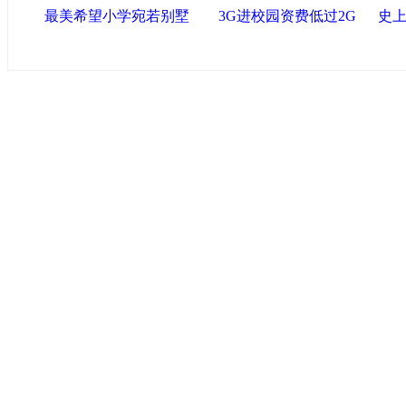
最美希望小学宛若别墅
3G进校园资费低过2G
史上
中国政府网
|
中国网
|
人民网
|
新华网
|
央视网
|
国际在线
|
中
中国共产党新闻
|
中国人权
|
学习时报
|
中国法院网
|
北青网
|
联盟滨海
天津滨海新区官方网站
|
泰达在线
|
滨海新闻网 |
天津开发区
塘沽政务网
|
大港区信息网
|
海泰投资担保
|
滨海新区参观考
友情链接
天津政务网
|
天津科技网
|
北方网
|
天津网
|
今晚报
|
新华网
津警务网
|
天津法院网
|
天津市质量技术监督信息网
|
世天网
艺术网
|
天津统计信息网
|
新塘沽论坛
版权所有 中国网·滨海高新 电子邮件: binh
津ICP备09001704号
网络传播视听节目