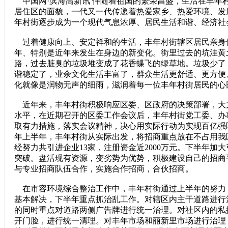
中国网·滨海高新讯 伴随着祖国的繁荣昌盛，生活在丰年
居住区的面貌，一代又一代传递着热爱家乡、热爱环境、发
年村街逐步成为一个现代气息浓厚、居民生活和谐、经济社
过着健康向上、安定祥和的生活，丰年村街辖区居民亲身体
年、特别是近年来发生在身边的新变化。街里过去的坑洼黄
路，过去脏臭的垃圾堆变成了花香蝶飞的绿草地。垃圾少了
谐稳定了，业余文化生活丰富了，群众生活更舒适、更方便
化就像是润物无声的细雨，滋润着每一位丰年村街居民的心
近年来，丰年村街积极响应区委、区政府的决策部署，大
水平，在近期召开的区委工作会议后，丰年村街党工委、办
取有力措施，落实会议精神，决心用实际行动为实现百亿强
年上半年，丰年村街从实际出发，将招商重点放在不占用我
经努力共引进企业13家，注册资金近2000万元。下半年加
突破。盘活现有资源，变劣势为优势，积极建设自己的招商
与专业招商队伍合作，实施合作招商，合伙招商。
在市容环境综合整治工作中，丰年村街通过上半年的努力，
基本解决，下半年重点抓治乱工作。对辖区内主干道路进行
的同时重点对道路两侧广告牌进行统一治理。对社区内的私
开门脸，进行统一清理。对丰年市场和丽新里市场进行治理