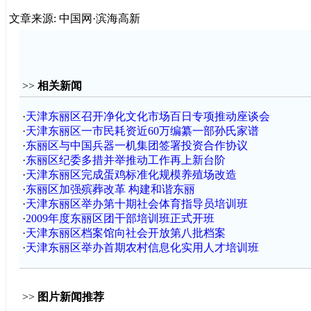
文章来源: 中国网·滨海高新
>>
相关新闻
·
天津东丽区召开净化文化市场百日专项推动座谈会
·
天津东丽区一市民耗资近60万编纂一部孙氏家谱
·
东丽区与中国兵器一机集团签署投资合作协议
·
东丽区纪委多措并举推动工作再上新台阶
·
天津东丽区完成蛋鸡标准化规模养殖场改造
·
东丽区加强殡葬改革 构建和谐东丽
·
天津东丽区举办第十期社会体育指导员培训班
·
2009年度东丽区团干部培训班正式开班
·
天津东丽区档案馆向社会开放第八批档案
·
天津东丽区举办首期农村信息化实用人才培训班
>>
图片新闻推荐