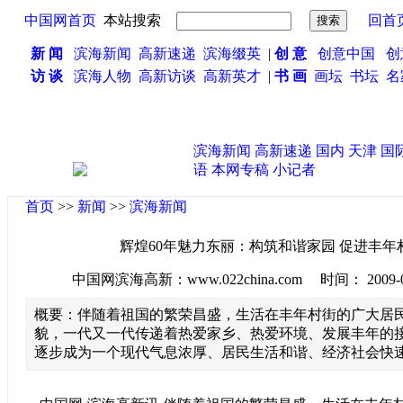
中国网首页
本站搜索
回首
新 闻
滨海新闻
高新速递
滨海缀英
|
创 意
创意中国
创
访 谈
滨海人物
高新访谈
高新英才
|
书 画
画坛
书坛
名
滨海新闻
高新速递
国内
天津
国
语
本网专稿
小记者
首页
>>
新闻
>>
滨海新闻
辉煌60年魅力东丽：构筑和谐家园 促进丰年
中国网滨海高新：www.022china.com 时间： 2009-08-2
概要：伴随着祖国的繁荣昌盛，生活在丰年村街的广大居
貌，一代又一代传递着热爱家乡、热爱环境、发展丰年的
逐步成为一个现代气息浓厚、居民生活和谐、经济社会快