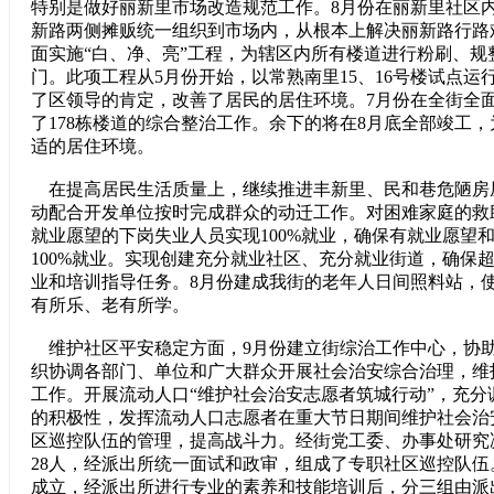
特别是做好丽新里市场改造规范工作。8月份在丽新里社区
新路两侧摊贩统一组织到市场内，从根本上解决丽新路行路
面实施“白、净、亮”工程，为辖区内所有楼道进行粉刷、规
门。此项工程从5月份开始，以常熟南里15、16号楼试点运
了区领导的肯定，改善了居民的居住环境。7月份在全街全
了178栋楼道的综合整治工作。余下的将在8月底全部竣工
适的居住环境。
在提高居民生活质量上，继续推进丰新里、民和巷危陋房
动配合开发单位按时完成群众的动迁工作。对困难家庭的救助
就业愿望的下岗失业人员实现100%就业，确保有就业愿望
100%就业。实现创建充分就业社区、充分就业街道，确保
业和培训指导任务。8月份建成我街的老年人日间照料站，
有所乐、老有所学。
维护社区平安稳定方面，9月份建立街综治工作中心，协
织协调各部门、单位和广大群众开展社会治安综合治理，维
工作。开展流动人口“维护社会治安志愿者筑城行动”，充分
的积极性，发挥流动人口志愿者在重大节日期间维护社会治
区巡控队伍的管理，提高战斗力。经街党工委、办事处研究
28人，经派出所统一面试和政审，组成了专职社区巡控队伍
成立，经派出所进行专业的素养和技能培训后，分三组由派