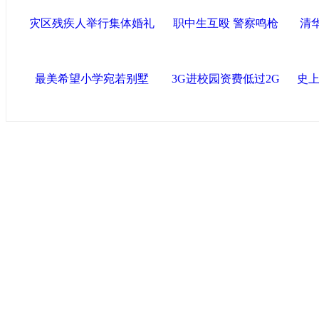
灾区残疾人举行集体婚礼
职中生互殴 警察鸣枪
清
最美希望小学宛若别墅
3G进校园资费低过2G
史上
中国政府网
|
中国网
|
人民网
|
新华网
|
央视网
|
国际在线
|
中
中国共产党新闻
|
中国人权
|
学习时报
|
中国法院网
|
北青网
|
联盟滨海
天津滨海新区官方网站
|
泰达在线
|
滨海新闻网 |
天津开发区
塘沽政务网
|
大港区信息网
|
海泰投资担保
|
滨海新区参观考
友情链接
天津政务网
|
天津科技网
|
北方网
|
天津网
|
今晚报
|
新华网
津警务网
|
天津法院网
|
天津市质量技术监督信息网
|
世天网
艺术网
|
天津统计信息网
|
新塘沽论坛