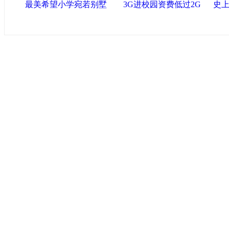
最美希望小学宛若别墅
3G进校园资费低过2G
史上
中国政府网
|
中国网
|
人民网
|
新华网
|
央视网
|
国际在线
|
中
中国共产党新闻
|
中国人权
|
学习时报
|
中国法院网
|
北青网
|
联盟滨海
天津滨海新区官方网站
|
泰达在线
|
滨海新闻网 |
天津开发区
塘沽政务网
|
大港区信息网
|
海泰投资担保
|
滨海新区参观考
友情链接
天津政务网
|
天津科技网
|
北方网
|
天津网
|
今晚报
|
新华网
津警务网
|
天津法院网
|
天津市质量技术监督信息网
|
世天网
艺术网
|
天津统计信息网
|
新塘沽论坛
版权所有 中国网·滨海高新 电子邮件: binh
津ICP备09001704号
网络传播视听节目