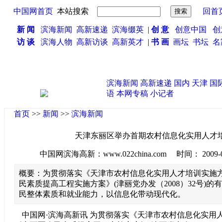
中国网首页
本站搜索
回首
新 闻
滨海新闻
高新速递
滨海缀英
|
创 意
创意中国
创
访 谈
滨海人物
高新访谈
高新英才
|
书 画
画坛
书坛
名
滨海新闻
高新速递
国内
天津
国
语
本网专稿
小记者
首页
>>
新闻
>>
滨海新闻
天津东丽区举办首期农村信息化实用人才
中国网滨海高新：www.022china.com 时间： 2009-08-2
概要：为贯彻落实《天津市农村信息化实用人才培训实施
民素质提高工程实施方案》(津丽党办发（2008）32号)
民整体素质和就业能力，以信息化带动现代化。
中国网·滨海高新讯 为贯彻落实《天津市农村信息化实用