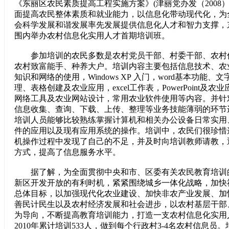
《东丽区农民素质提高工程实施方案》(津丽党办发（2008）
面提高农民整体素质和就业能力，以信息化带动现代化，为
会科学发展和谐发展率先发展提供信息化人才和智力支撑，
围内举办农村信息化实用人才首期培训班。
参加培训的农民多数是农村党员干部、村委干部、农村
农村致富能手、种养大户。培训内容主要包括信息技术、农
知识和网络的使用，Windows XP 入门，word基本功能
理、表格创建及农业应用，excel工作表，PowerPoint及
网络工具及农业网站设计，常用农业软件使用等内容。并针
信息收集、查询、下载、上传、整理等业务技能薄弱的环节
培训人员能够比较熟练掌握计算机和相关办公设备日常实用
件的应用以及现有应用系统的操作。培训中，农民们很珍惜
机操作过程中发现了自己的不足，并及时向培训教师请教，
方式，提高了信息服务水平。
据了解，为全面贯彻中央和市、区委有关农民教育培训
新区开发开放的有利时机，紧紧围绕城乡一体化战略，加快
总体目标，以加强现代化农业建设、加快非农产业发展、加
善民计民生以及农村经济发展和社会进步，以农村基层干部
为导向，不断提高教育培训能力，打造一支农村信息化实用人
2010年累计培训533人，做到每个行政村3-4名农村信息员