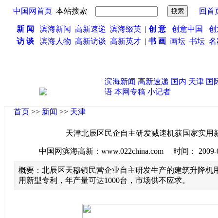
中国网首页
本站搜索
回首
新 闻
滨海新闻
高新速递
滨海缀英
|
创 意
创意中国
创
访 谈
滨海人物
高新访谈
高新英才
|
书 画
画坛
书坛
名
·
滨海新闻
高新速递
国内
天津
国
语
本网专稿
小记者
首页
>>
新闻
>>
天津
天津北辰区民企自主研发减速机获国家实用
中国网滨海高新：www.022china.com 时间： 2009-08-2
概要：北辰区天穆镇民营企业自主研发生产的建筑升降机
用新型专利，年产量可达1000台，市场供不应求。