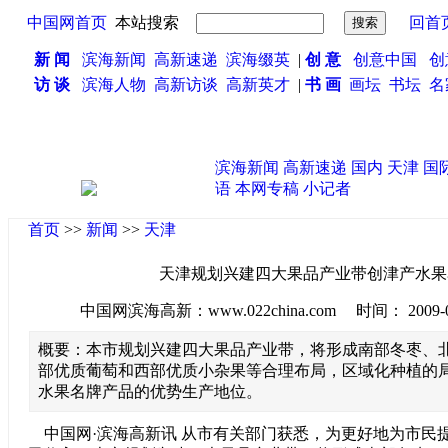
中国网首页
本站搜索
回首
新 闻
滨海新闻
高新速递
滨海缀英
|
创 意
创意中国
创
访 谈
滨海人物
高新访谈
高新英才
|
书 画
画坛
书坛
名
滨海新闻
高新速递
国内
天津
国
语
本网专稿
小记者
首页
>>
新闻
>>
天津
天津规划兴建四大果品产业带创津产水果
中国网滨海高新：www.022china.com 时间： 2009-08-2
概要：本市规划兴建四大果品产业带，将形成南部冬枣、
部优质葡萄和西部优质小杂果等合理布局，区域化种植的
水果名牌产品的优势生产地位。
中国网·滨海高新讯 从市有关部门获悉，为更好地为市民