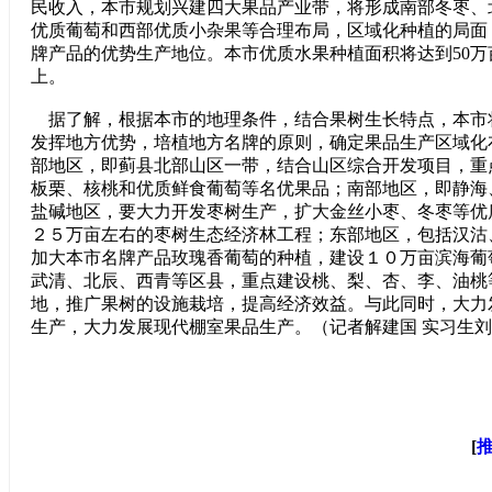
民收入，本市规划兴建四大果品产业带，将形成南部冬枣、
优质葡萄和西部优质小杂果等合理布局，区域化种植的局面
牌产品的优势生产地位。本市优质水果种植面积将达到50万
上。
据了解，根据本市的地理条件，结合果树生长特点，本市
发挥地方优势，培植地方名牌的原则，确定果品生产区域化
部地区，即蓟县北部山区一带，结合山区综合开发项目，重
板栗、核桃和优质鲜食葡萄等名优果品；南部地区，即静海
盐碱地区，要大力开发枣树生产，扩大金丝小枣、冬枣等优
２５万亩左右的枣树生态经济林工程；东部地区，包括汉沽
加大本市名牌产品玫瑰香葡萄的种植，建设１０万亩滨海葡
武清、北辰、西青等区县，重点建设桃、梨、杏、李、油桃
地，推广果树的设施栽培，提高经济效益。与此同时，大力
生产，大力发展现代棚室果品生产。（记者解建国 实习生
[