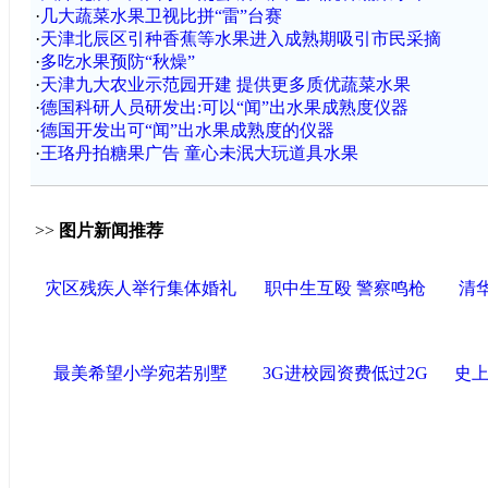
·
几大蔬菜水果卫视比拼“雷”台赛
·
天津北辰区引种香蕉等水果进入成熟期吸引市民采摘
·
多吃水果预防“秋燥”
·
天津九大农业示范园开建 提供更多质优蔬菜水果
·
德国科研人员研发出:可以“闻”出水果成熟度仪器
·
德国开发出可“闻”出水果成熟度的仪器
·
王珞丹拍糖果广告 童心未泯大玩道具水果
>>
图片新闻推荐
灾区残疾人举行集体婚礼
职中生互殴 警察鸣枪
清
最美希望小学宛若别墅
3G进校园资费低过2G
史上