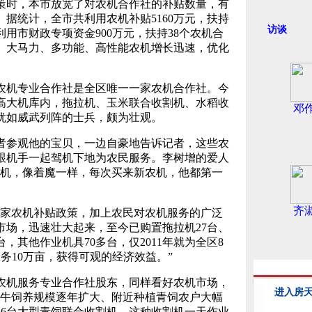
时，本市放宽了对农机合作社的补贴数量，有
据统计，全市共利用农机补贴5160万元，扶持
访谈
利用市财政专项资金900万元，扶持38个农机合
米。大马力、多功能、高性能农机增长迅速，优化
机专业合作社是全区唯一一家农机合作社。今
的高大机库内，拖拉机、玉米联合收割机、水稻收
邓
犹如威武列阵的士兵，颇为壮观。
参观他的宝贝，一边自豪地告诉记者，这些农
跟机手一起驾机下地为农民服务。李树增的爱人
农机，像着魔一样，每次买来新农机，他都第一
齐
家农机补贴政策，加上农民对农机服务的广泛
市场，迅速壮大起来，至今已购置拖拉机27台、
，其他作业机具70多台，仅2011年就为全区8
服务10万亩，获得可观的经济效益。”
机服务专业合作社股东，同样看好农机市场，
奶牛饲养规模逐年扩大、附近种植青饲农户大幅
购6台大型青饲联合收割机，这种收割机一天作业