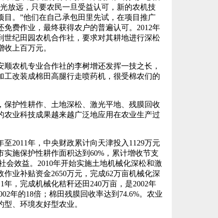
目光放远，只要农民一旦受益认可，新的农机技
项目。”他们在自己承包田里先试，在项目推广
免费作业，最终获得农户的普遍认可。2012年
到世纪田园农机合作社，要求对其耕地进行深松
增收上百万元。
顺农机专业合作社的李树增还发挥一技之长，
加工改装成棉田高腿行走喷药机，很受棉农们的
保护性耕作、土地深松、激光平地、残膜回收
的农业科技成果越来越广泛地应用在农业生产过
。
2011年，中央财政累计向天津投入1129万元
市实施保护性耕作面积达到60%，累计增收节支
社会效益。2010年开始实施土地机械化深松和激
作业补贴资金2650万元，完成62万亩机械化深
1年，完成机械化秸秆还田240万亩，是2002年
002年的18倍；棉田残膜回收率达到74.6%。农业
约型、环境友好型农业。