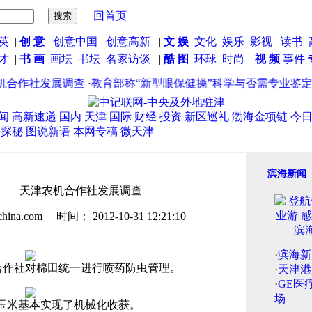
回首页
英
|
创 意
创意中国
创意高新
|
文 娱
文化
娱乐
影视
读书
英才
|
书 画
画坛
书坛
名家访谈
|
酷 图
环球
时尚
|
视 频
事件
社发展调查
·
教育部称“新型眼保健操”科学与否需专业鉴定
·
心里
闻
高新速递
国内
天津
国际
财经
投资
新区巡礼
渤海金项链
今
海探秘
图说新语
本网专稿
微天津
滨海新闻
——天津农机合作社发展调查
.com 时间： 2012-10-31 12:21:10
·
滨海新
作社对棉田统一进行喷药防虫管理。
·
天津港
·
GE医
场
玉米基本实现了机械化收获。