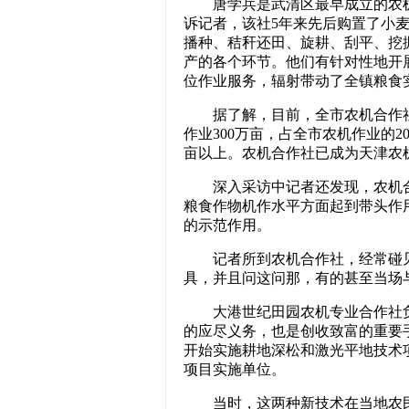
唐学兵是武清区最早成立的农机
诉记者，该社5年来先后购置了小
播种、秸秆还田、旋耕、刮平、挖
产的各个环节。他们有针对性地开展
位作业服务，辐射带动了全镇粮食
据了解，目前，全市农机合作社服
作业300万亩，占全市农机作业的2
亩以上。农机合作社已成为天津农
深入采访中记者还发现，农机合
粮食作物机作水平方面起到带头作
的示范作用。
记者所到农机合作社，经常碰见
具，并且问这问那，有的甚至当场
大港世纪田园农机专业合作社负
的应尽义务，也是创收致富的重要手
开始实施耕地深松和激光平地技术
项目实施单位。
当时，这两种新技术在当地农民