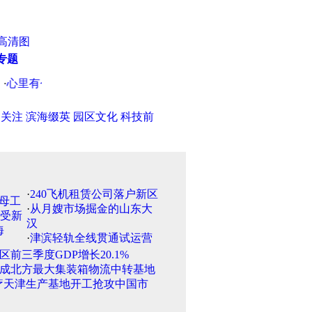
高清图
专题
有个农场梦——天津农机合作社发展调查
·
广东官员隐瞒个人重
日关注
滨海缀英
园区文化
科技前
·
240飞机租赁公司落户新区
·
从月嫂市场掘金的山东大
汉
·
津滨轻轨全线贯通试运营
区前三季度GDP增长20.1%
成北方最大集装箱物流中转基地
疗天津生产基地开工抢攻中国市