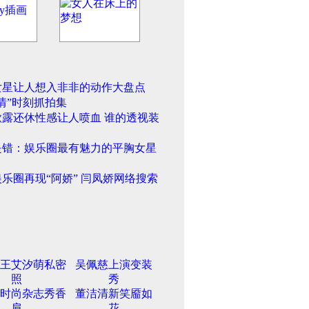
女星让人想入非非的动作大盘点
情”时刻抓拍集
欲露还休性感让人喷血 谁的透视装
是错：娱乐圈最有魅力的平胸女星
乐圈再现“阿娇” 闫凤娇网络搜索
王艾汐萌私密
吴佩慈上演变装
照
秀
时尚杂志秀香
董洁清新笑靥如
肩
花