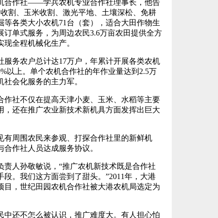
合作社——学兵农机专业合作社理事长，他告
麦收割、玉米收割、激光平地、土壤深松、免耕
掘等各类大小农机71台（套），适合大田作物生
订单式服务，为周边农民3.6万亩农田提供全方
实现全程机械化生产。
务农户总计达17万户，年累计开展各类农机
0%以上。单个农机合作社的年作业量达到2.5万
机社会化服务的主力军。
作社不仅在提高天津小麦、玉米、水稻等主要
用，还在推广农业新技术新机具方面发挥出巨大
有周围农民来参观、打探合作社里的新鲜机
与合作社人员达成服务协议。
责人孙敬敏说，“推广农机新技术既是合作社
段。我们这方面尝到了甜头。”2011年，大港
项目，世纪田园农机合作社被大港农机局选定为
中还不怎么被认识，推广难度大。有人担心怕