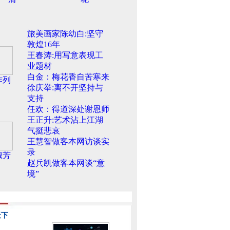
旅美画家陈幼白:坚守
敦煌16年
王春涛:用写意表现工
业题材
白金：梅花香自苦寒来
作列
徐庆举:离不开坚持与
支持
任欢：得道深处谢恩师
王正升:艺术沾上江湖
气挺悲哀
王慧智做客本网访谈实
录
淑芳
赵兵凯做客本网谈“意
境”