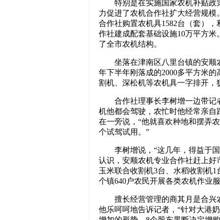
特别是在实施国家农机补贴政策
力促进了农机合作社扩大经营规模。
合作社购置农机具1582台（套），
作社建成配套基础设施10万平方
了全市农机结构。
坐落在津南区八里台镇的安顺农
年下半年刚落成的2000多平方米
割机、深松机等农机具一字排开，
合作社理事长李树增一边带记者
机他都会驾驶，农忙时他经常亲自
在一旁说，“他就喜欢种地和摆弄
个试驾试用。”
李树增说，“这几年，得益于国
认识，安顺农机专业合作社赶上好
玉米联合收割机3台、水稻收割机1台
个镇640户农民开展各类农机作业
擅长经营管理的商其月是合兴农
他乐呵呵地告诉记者，“针对大港
增加的形势，8个股东果断决定增