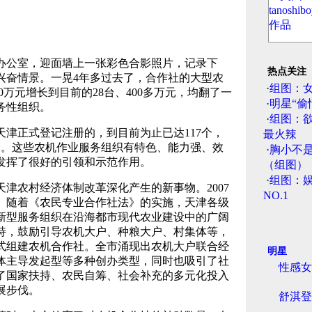
公室，迎面墙上一张彩色合影照片，记录下
热点关注
东的兴奋情景。一晃4年多过去了，合作社的大型农
·
组图：
80万元增长到目前的28台、400多万元，均翻了一
·
明星“偷
务性组织。
·
组图：
正式登记注册的，到目前为止已达117个，
最火辣
5个。这些农机作业服务组织有特色、能力强、效
·
胸小不
发挥了很好的引领和示范作用。
（组图）
·
组图：娱
农村经济体制改革深化产生的新事物。2007
NO.1
。随着《农民专业合作社法》的实施，天津各级
新型服务组织在沿海都市现代农业建设中的广阔
持，鼓励引导农机大户、种粮大户、村集体等，
式组建农机合作社。全市涌现出农机大户联合经
明星
体主导发起型等多种创办类型，同时也吸引了社
性感女
了国家扶持、农民自筹、社会补充的多元化投入
展步伐。
舒淇登