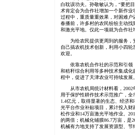
白耽误功夫。孙敬敏认为，“要把
术肯定会为合作社增加一个新作业
过程中，重质量重效果，对困难户还
春播前，许多村的农民纷纷主动找
和激光平地。仅此一项就为合作社
为给农民提供更周到的服务，安
自己搞农机技术创新，利用小四轮
欢迎。
依靠农机合作社的示范和引领，
和秸秆综合利用等多种技术集成化
程中，促进了天津农业可持续发展
从市农机局统计材料看，2002年至
用于保护性耕作技术示范推广，全
1.4亿元，取得显著的生态、经济和
光平台作业补贴项目，累计投入财政
松作业和14万亩激光平地作业。201
的两倍；机械化铺膜86.7万亩，是2
机械有力地支持了发展资源型、节