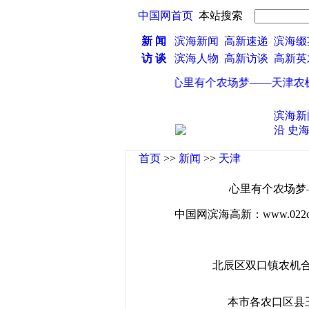
中国网首页
本站搜索
新 闻
滨海新闻
高新速递
滨海缀
访 谈
滨海人物
高新访谈
高新
·
心里有个农场梦——天津农机合作
滨海新
沿
史
首页
>>
新闻
>>
天津
心里有个农场梦
中国网滨海高新：www.022china
北辰区双口镇农机合
本市各农口区县