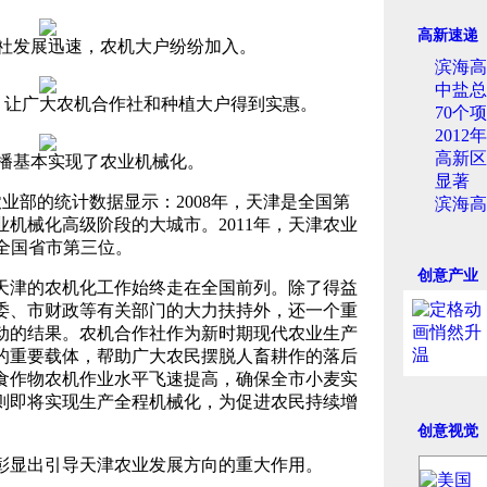
高新速递
发展迅速，农机大户纷纷加入。
滨海高
中盐总
让广大农机合作社和种植大户得到实惠。
70个
201
高新区
基本实现了农业机械化。
显著
部的统计数据显示：2008年，天津是全国第
滨海高
机械化高级阶段的大城市。2011年，天津农业
居全国省市第三位。
创意产业
津的农机化工作始终走在全国前列。除了得益
委、市财政等有关部门的大力扶持外，还一个重
动的结果。农机合作社作为新时期现代农业生产
的重要载体，帮助广大农民摆脱人畜耕作的落后
食作物农机作业水平飞速提高，确保全市小麦实
则即将实现生产全程机械化，为促进农民持续增
创意视觉
显出引导天津农业发展方向的重大作用。