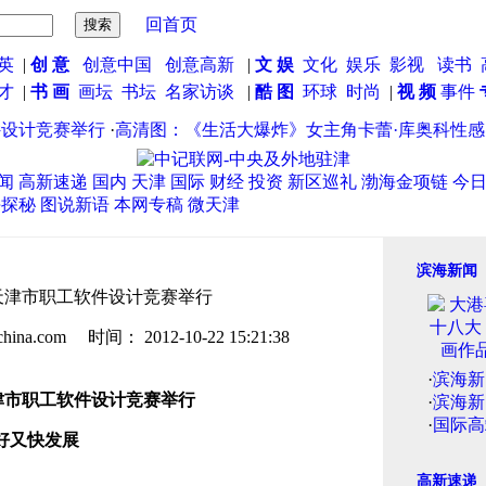
回首页
英
|
创 意
创意中国
创意高新
|
文 娱
文化
娱乐
影视
读书
英才
|
书 画
画坛
书坛
名家访谈
|
酷 图
环球
时尚
|
视 频
事件
设计竞赛举行
·
高清图：《生活大爆炸》女主角卡蕾·库奥科性感内
闻
高新速递
国内
天津
国际
财经
投资
新区巡礼
渤海金项链
今
海探秘
图说新语
本网专稿
微天津
滨海新闻
年天津市职工软件设计竞赛举行
.com 时间： 2012-10-22 15:21:38
·
滨海新
·
滨海新
·
国际高
好又快发展
高新速递