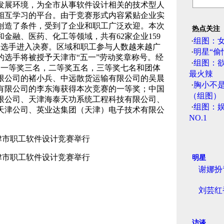
发展环境，为全市从事软件设计相关的技术型人
相互学习的平台。由于竞赛形式内容紧贴企业实
创造了条件，受到了企业和职工广泛欢迎。本次
热点关注
和金融、医药、化工等领域，共有62家企业159
·
组图：
名选手进入决赛。区域和职工参与人数越来越广
·
明星“偷
的选手将被授予天津市“五一”劳动奖章称号。经
·
组图：
出一等奖三名，二等奖五名，三等奖七名和团体
最火辣
限公司的褚小兵、中远散货运输有限公司的吴晨
·
胸小不
有限公司的李东海获得本次竞赛的一等奖；中国
（组图）
限公司、天津海泰天功系统工程科技有限公司、
·
组图：娱
天津公司、英业达集团（天津）电子技术有限公
NO.1
明星
谢娜扮
刘芸红
访谈