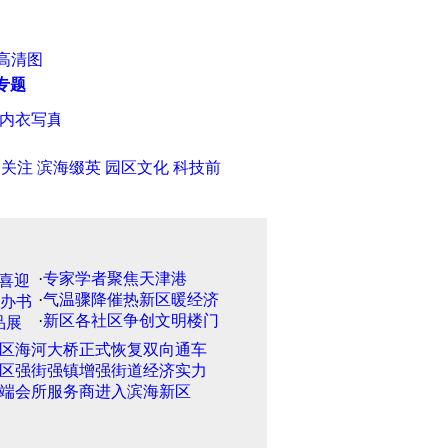
高清图
专题
衣写真
·
天津：大货突然侧翻砸坏隔离带 交通受影响（图）
·
印
日关注
滨海缀英
园区文化
科技前
·
专家学者聚焦天津港
·
气温骤降催热新区暖经济
·
新区各社区争创文明楼门
区海河大桥正式恢复双向通车
区强街强镇增强街道经济实力
端会所服务商进入滨海新区