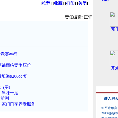
[
推荐
] [
收藏
] [
打印
] [
关闭
]
责任编辑: 正轩
邓
计竞赛举行
商铺面临竞争压价
齐
填海9200公顷
(图)
》津味十足
国前列
 家门口享养老服务