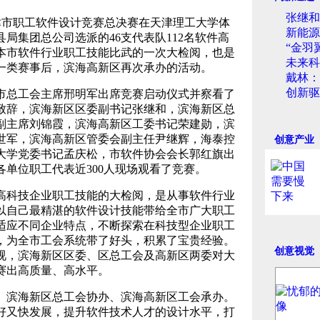
张继和
市职工软件设计竞赛总决赛在天津理工大学体
新能源
县局集团总公司选派的46支代表队112名软件高
“金羽
本市软件行业职工技能比武的一次大检阅，也是
未来科
入一类赛事后，滨海高新区再次承办的活动。
戴林：
创新驱
总工会主席邢明军出席竞赛启动仪式并察看了
致辞，滨海新区区委副书记张继和，滨海新区总
副主席刘锦霞，滨海高新区工委书记荣建勋，滨
世军，滨海高新区管委会副主任尹继辉，海泰控
创意产业
大学党委书记孟庆松，市软件协会会长郭红旗出
单位职工代表近300人现场观看了竞赛。
科技企业职工技能的大检阅，是从事软件行业
以自己最精湛的软件设计技能带给全市广大职工
适应不同企业特点，不断探索在科技型企业职工
，为全市工会系统带了好头，积累了宝贵经验。
创意视觉
视，滨海新区区委、区总工会及高新区两委对大
赛出高质量、高水平。
滨海新区总工会协办、滨海高新区工会承办。
好又快发展，提升软件技术人才的设计水平，打