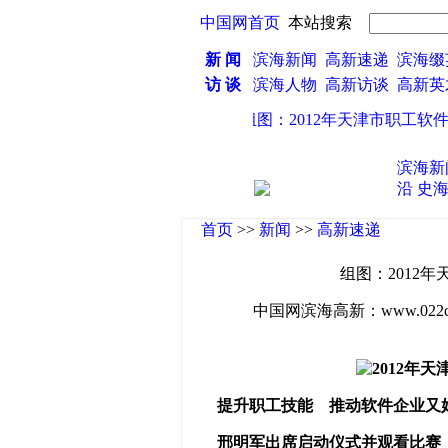
中国网首页
本站搜索
新 闻
滨海新闻
高新速递
滨海缀
访 谈
滨海人物
高新访谈
高新
·
组图：2012年天津市职工软件
滨海新
沿
史
首页
>>
新闻
>>
高新速递
组图：2012
中国网滨海高新：www.022china
提升职工技能 推动软件企业又
邢明军出席启动仪式并观看比赛