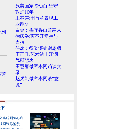
旅美画家陈幼白:坚守
敦煌16年
王春涛:用写意表现工
业题材
白金：梅花香自苦寒来
作列
徐庆举:离不开坚持与
支持
任欢：得道深处谢恩师
王正升:艺术沾上江湖
气挺悲哀
王慧智做客本网访谈实
录
淑芳
赵兵凯做客本网谈“意
境”