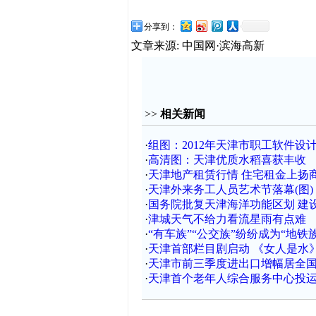
分享到：
文章来源: 中国网·滨海高新
>>
相关新闻
·
组图：2012年天津市职工软件设
·
高清图：天津优质水稻喜获丰收
·
天津地产租赁行情 住宅租金上扬
·
天津外来务工人员艺术节落幕(图)
·
国务院批复天津海洋功能区划 建设
·
津城天气不给力看流星雨有点难
·
“有车族”“公交族”纷纷成为“地铁族”
·
天津首部栏目剧启动 《女人是水
·
天津市前三季度进出口增幅居全
·
天津首个老年人综合服务中心投运