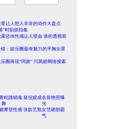
女星让人想入非非的动作大盘点
情”时刻抓拍集
欲露还休性感让人喷血 谁的透视装
是错：娱乐圈最有魅力的平胸女星
乐圈再现“阿娇” 闫凤娇网络搜索
青蛇跳销魂
疑倪妮成名前艳照曝
舞
光
裙摩登性感
张歆艺熟女范硬朗霸
气