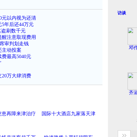
访谈
0元以内视为还清
5年后还44万元
其盗刷数千元
提醒注意取现费用
缺席审判划走钱
邓
还主动投案
费最高5040元
”
20万大肆消费
齐
突患再障来津治疗
国际十大酒店九家落天津