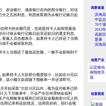
高新速递
、农业银行、浦发银行在内的部分银行，对信
滨海高
万分之五的利息，利息收取期为从银行记账日起
中盐总
70个
丹信用卡的全额罚息，也就是持卡人如按照最低
201
部分计收从银行记账日起至还款日的透支利息。
高新区
，客服人员也都表示，如果持卡人已经还了当期
显著
分就不会被收取利息。
滨海高
卡人当期还了最低还款额，一般不会影响到个
创意产业
果持卡人欠款部分额度较小，比如在10元以
用，该小额欠款跟随下期账单一并还清即可。
月开始采取“欠款10元以内，视为该月账单已经
会计入下月账单中，不会产生任何滞纳金或利
创意视觉
客户当期账单金额和已经还款金额相差10元人民
前信用记录和还款情况，信用良好的，招行会视