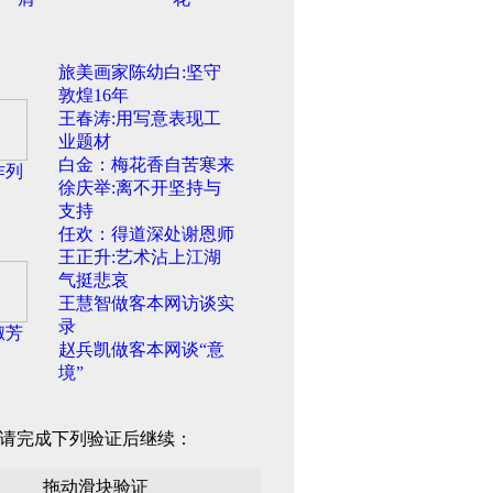
旅美画家陈幼白:坚守
敦煌16年
王春涛:用写意表现工
业题材
白金：梅花香自苦寒来
作列
徐庆举:离不开坚持与
支持
任欢：得道深处谢恩师
王正升:艺术沾上江湖
气挺悲哀
王慧智做客本网访谈实
录
淑芳
赵兵凯做客本网谈“意
境”