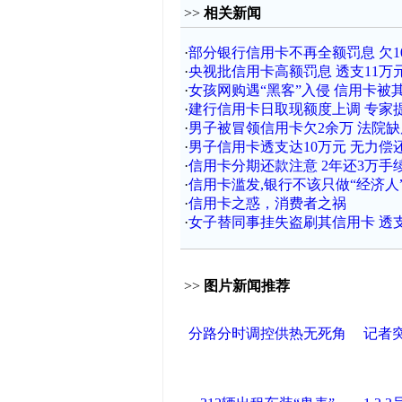
>>
相关新闻
·
部分银行信用卡不再全额罚息 欠1
·
央视批信用卡高额罚息 透支11万元
·
女孩网购遇“黑客”入侵 信用卡被
·
建行信用卡日取现额度上调 专家
·
男子被冒领信用卡欠2余万 法院
·
男子信用卡透支达10万元 无力偿
·
信用卡分期还款注意 2年还3万手续
·
信用卡滥发,银行不该只做“经济人
·
信用卡之惑，消费者之祸
·
女子替同事挂失盗刷其信用卡 透支
>>
图片新闻推荐
分路分时调控供热无死角
记者