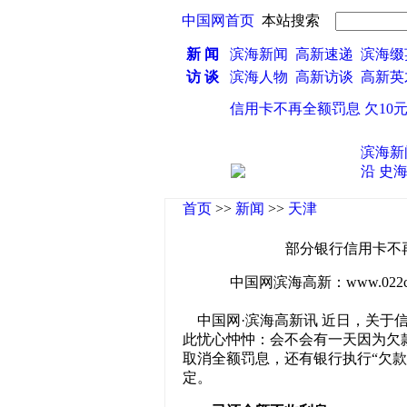
中国网首页
本站搜索
新 闻
滨海新闻
高新速递
滨海缀
访 谈
滨海人物
高新访谈
高新
·
部分银行信用卡不再全额罚息 欠10元
滨海新
沿
史
首页
>>
新闻
>>
天津
部分银行信用卡不再
中国网滨海高新：www.022china
中国网·滨海高新讯 近日，关于
此忧心忡忡：会不会有一天因为欠
取消全额罚息，还有银行执行“欠款
定。