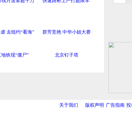
.3号线月送客超千万
快速路桥上严打超限车
虐 去纽约“看海”
群芳竞艳 中华小姐大赛
地铁现“僵尸”
北京钉子塔
关于我们
版权声明
广告指南
投
网
|
新华网
|
央视网
|
国际在线
|
中国日报
|
中国经济网
|
中国台湾网
|
|
海泰投资担保
|
力神电池
|
赛象科技
|
中科遥感
|
天地伟业
|
华翼