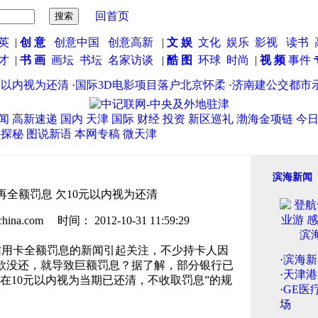
回首页
英
|
创 意
创意中国
创意高新
|
文 娱
文化
娱乐
影视
读书
英才
|
书 画
画坛
书坛
名家访谈
|
酷 图
环球
时尚
|
视 频
事件
以内视为还清
·
国际3D电影项目落户北京怀柔
·
济南建公交都市示范
闻
高新速递
国内
天津
国际
财经
投资
新区巡礼
渤海金项链
今
海探秘
图说新语
本网专稿
微天津
滨海新闻
全额罚息 欠10元以内视为还清
.com 时间： 2012-10-31 11:59:29
信用卡全额罚息的新闻引起关注，不少持卡人因
·
滨海新
款没还，就导致巨额罚息？据了解，部分银行已
·
天津港
在10元以内视为当期已还清，不收取罚息”的规
·
GE医
场