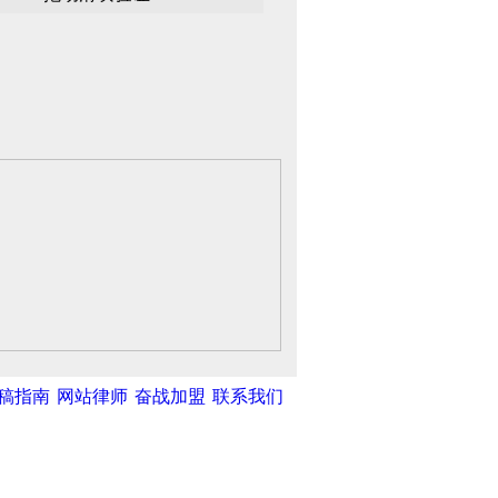
稿指南
网站律师
奋战加盟
联系我们
中新网
|
中国广播网
|
光明网
|
中国共
蓝天
|
哈维泰科技
|
寻味网
|
武清开