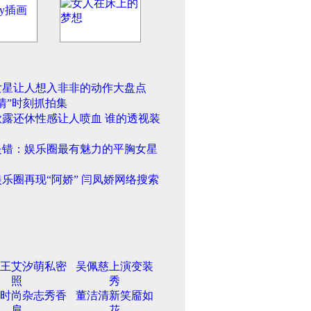
女星让人想入非非的动作大盘点
情”时刻抓拍集
欲露还休性感让人喷血 谁的透视装
是错：娱乐圈最有魅力的平胸女星
乐圈再现“阿娇” 闫凤娇网络搜索
王艾汐萌私密
吴佩慈上演变装
照
秀
时尚杂志秀香
董洁清新笑靥如
肩
花