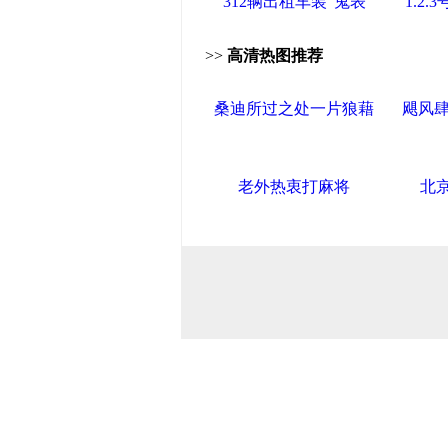
312辆出租车装“鬼表”
1.2
>>
高清热图推荐
桑迪所过之处一片狼藉
飓风肆
老外热衷打麻将
北京
导航中国
中国政府网
|
中国网
|
人民
产党新闻
|
中国创新网
联盟高新
海泰控股集团
|
BPO基地