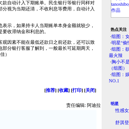
欠款自动计入下期账单。民生银行等银行同样对
部分视为当期还清，不收利息等费用，自动计入
表示，如果持卡人当期账单本身金额就较少，
热点关注
是要收滞纳金和利息的。
·
组图：
观因素不能在最低还款日之前还款，还可以致
·
明星“偷
电部分银行客服了解到，一般最长可延期两天，
·
组图：
许佳）
最火辣
·
胸小不
（组图）
·
组图：娱
NO.1
[
推荐
] [
收藏
] [
打印
] [
关闭
]
明星
责任编辑: 阿迪拉
性感女
舒淇登