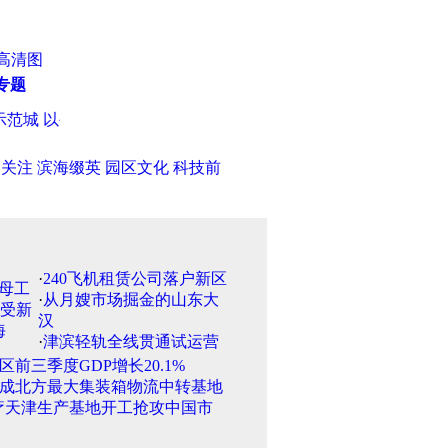
高清图
专题
城 以公共交通引领发展
·
天津征兵体检11月1日起展开 封闭式
日关注
滨海缀英
园区文化
科技前
·
240飞机租赁公司落户新区
·
从月嫂市场掘金的山东大
汉
·
津滨轻轨全线贯通试运营
区前三季度GDP增长20.1%
成北方最大集装箱物流中转基地
疗天津生产基地开工抢攻中国市