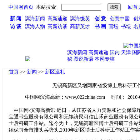
中国网首页
本站搜索
回首
新 闻
滨海新闻
高新速递
滨海缀英
|
创 意
创意中国
创
访 谈
滨海人物
高新访谈
高新英才
|
书 画
画坛
书坛
名
滨海新闻
高新速递
国内
天津
国
秘
图说新语
本网专稿
首页
>>
新闻
>>
新区巡礼
无锡高新区又增两家省级博士后科研工
中国网滨海高新：www.022china.com 时间： 2010-03-0
中国网·滨海高新讯 近日，从江苏省人力资源和社会保障
宝通带业股份有限公司和无锡济民可信山禾药业股份有限公
士后科研工作站。迄今为止，无锡高新区博士后科研工作站
续保持全市排头兵势头,2010年新区博士后科研工作站工作