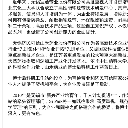
近年来，无锡宝通带业股份有限公司高度重视人才引进培
北京化工大学联合成立了高性能输送带技术研发中心，集产
术服务、信息和人才培训为一体，为企业持续发展，增添新
司拥有包括防撕裂、耐磨损输送带、环保阻燃输送带、耐高
利二十余项，高新技术产品三项。这些自主知识产权，不仅
品系列，更促进了公司创新能力的全面提升。
无锡济民可信山禾药业股份有限公司作为省高新技术企业
行业“先进集体”和“创业开拓”先进单位，又被国家科技部
重点高新技术企业，是江苏省重点发展的12大项重大高新
天然药物提取和深加工产业化开发基地。依托中国药科大学
的科研合作力量，山禾药业的博士后科研工作蒸蒸日上。
博士后科研工作站的设立，为宝通带业和济民可信两家公
业人才提供了契机和平台，为企业发展添足了后劲。
2010年是无锡市“新兴产业培育年，千人计划促进年”，
站的牵头管理部门，Si-Park将一如既往秉承“高度重视、
学管理”的原则，为企业和院校之间搭建合作的桥梁，将博
深入，更有特色。