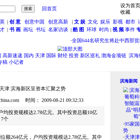
设为首
回首页
收藏
英
|
创 意
创意中国
创意高新
|
文 娱
文化
娱乐
影视
都市
英才
|
书 画
画坛
书坛
名家访谈
|
酷 图
环球
时尚
|
视 频
事件
·
全国644名研究生将赴中西部贫困
闻
高新速递
国内
天津
国际
财经
投资
新区巡礼
渤海金项链
滨海
专稿
小记者
滨海新闻
强落天津 滨海新区呈资本汇聚之势
.com 时间： 2009-08-21 09:32:33
户均投资规模达2.78亿元。其中投资总额10亿
7个
·
95家
势
额264亿元，户均投资规模达2.78亿元。其中
·
天津津