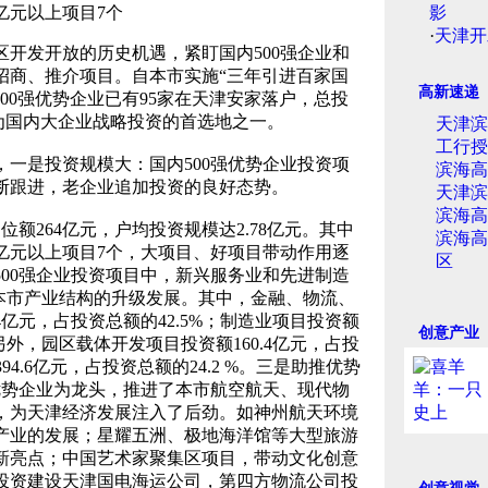
0亿元以上项目7个
影
·
天津开
开发开放的历史机遇，紧盯国内500强企业和
招商、推介项目。自本市实施“三年引进百家国
高新速递
500强优势企业已有95家在天津安家落户，总投
成为国内大企业战略投资的首选地之一。
天津滨
工行授
是投资规模大：国内500强优势企业投资项
滨海高
断跟进，老企业追加投资的良好态势。
天津滨
滨海高
额264亿元，户均投资规模达2.78亿元。其中
滨海高
50亿元以上项目7个，大项目、好项目带动作用逐
区
00强企业投资项目中，新兴服务业和先进制造
了本市产业结构的升级发展。其中，金融、物流、
亿元，占投资总额的42.5%；制造业项目投资额
创意产业
%。另外，园区载体开发项目投资额160.4亿元，占投
94.6亿元，占投资总额的24.2 %。三是助推优势
优势企业为龙头，推进了本市航空航天、现代物
，为天津经济发展注入了后劲。如神州航天环境
产业的发展；星耀五洲、极地海洋馆等大型旅游
新亮点；中国艺术家聚集区项目，带动文化创意
投资建设天津国电海运公司，第四方物流公司投