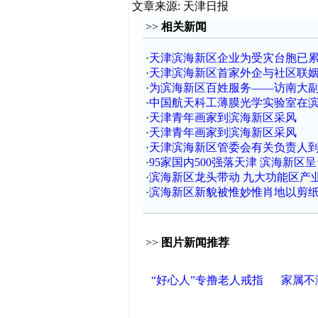
文章来源: 天津日报
>>
相关新闻
·
天津滨海新区企业为受灾台胞已累计
·
天津滨海新区首家外企与社区联
·
为滨海新区百姓服务——访南大
·
中国航天科工薄膜光学实验室在
·
天津青年画家到滨海新区采风
·
天津青年画家到滨海新区采风
·
天津滨海新区管委会有关负责人
·
95家国内500强落天津 滨海新区
·
滨海新区龙头带动 九大功能区产
·
滨海新区新貌被惟妙惟肖地以剪
>>
图片新闻推荐
“好心人”专撸老人戒指
家属不