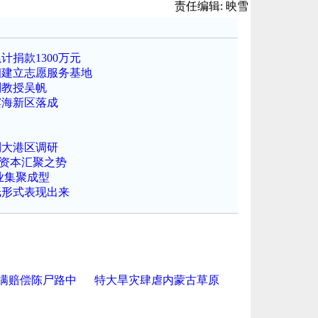
责任编辑: 映雪
捐款1300万元
姻建立志愿服务基地
副教授吴帆
滨海新区落成
到大港区调研
呈资本汇聚之势
业集聚成型
纸形式表现出来
满赔偿陈尸路中
特大旱灾肆虐内蒙古草原