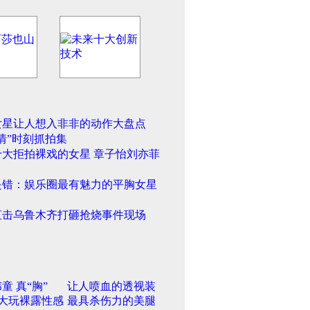
女星让人想入非非的动作大盘点
情”时刻抓拍集
十大拒拍裸戏的女星 章子怡刘亦菲
是错：娱乐圈最有魅力的平胸女星
直击乌鲁木齐打砸抢烧事件现场
童 真“胸”
让人喷血的透视装
大玩裸露性感
最具杀伤力的美腿