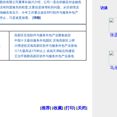
股份有限公司董事长杨川介绍，公司一直在积极应对金融危
没有到渡难关的程度,主要还是保增长的问题。从目前情况
访谈
场确实有压力，今年工作重点放在BPO软件与服务外包产
停止，只是速度放缓。
[详细]
张
·
高新区呈现软件与服务外包产业聚集效应
·
中国十大最佳服务外包园区 滨海高新区上榜
展
·
川博进驻滨海高新区软件与服务外包产业基地
·
117大厦高达570米以上 或成天津标志性建筑
·
王治平视察高新区软件与服务外包产业基地
马
[
推荐
] [
收藏
] [
打印
] [
关闭
]