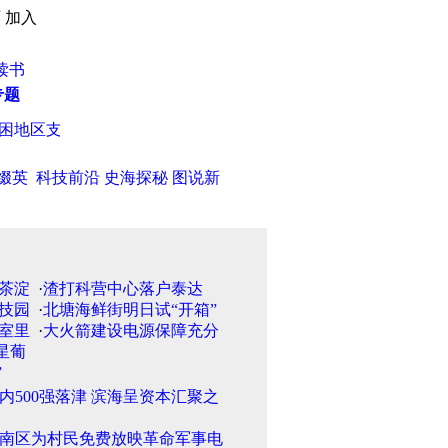
页
加入
读书
专题
地区支教一年
·
天津市各邮局正式发行“国庆熊猫”彩色银条
·
09
缀英
科技前沿
史海探秘
图说新
·
渣打科营中心落户泰达
·
北塘海鲜街明日试“开箱”
·
大火箭建设电源保障充分
国内500强落津 滨海呈资本汇聚之
南区为村民免费放映革命军事电