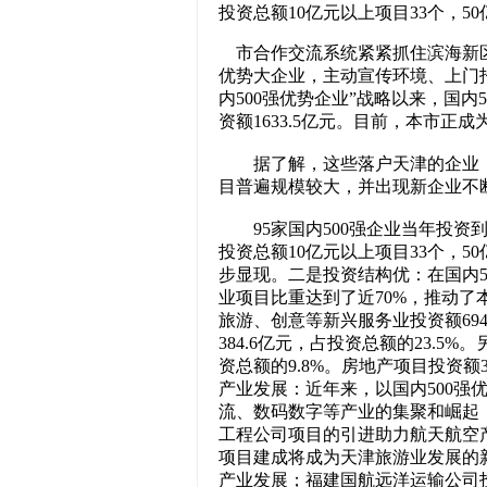
投资总额10亿元以上项目33个，5
市合作交流系统紧紧抓住滨海新区
优势大企业，主动宣传环境、上门
内500强优势企业”战略以来，国内
资额1633.5亿元。目前，本市正
据了解，这些落户天津的企业，一
目普遍规模较大，并出现新企业不
95家国内500强企业当年投资到位
投资总额10亿元以上项目33个，
步显现。二是投资结构优：在国内5
业项目比重达到了近70%，推动
旅游、创意等新兴服务业投资额694
384.6亿元，占投资总额的23.5
资总额的9.8%。房地产项目投资额3
产业发展：近年来，以国内500强
流、数码数字等产业的集聚和崛起
工程公司项目的引进助力航天航空
项目建成将成为天津旅游业发展的
产业发展；福建国航远洋运输公司