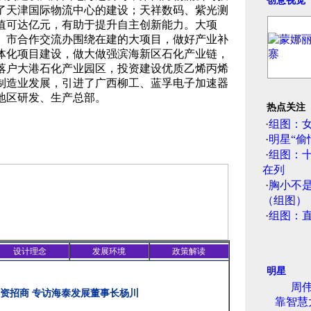
创意视觉
了天津国际物流中心的建设；天祥数码、紫光测
值可达亿元，有助于提升自主创新能力。大项
。市合作交流办围绕在建的大项目，做好产业补
体化项目建设，做大做强滨海新区石化产业链，
落户大港石化产业园区，投资建设优质乙烯丙烯
制造业发展，引进了广西柳工、蓝孚电子加速器
地区研发、生产总部。
热点关注
·
组图：
·
明星“偷
·
组图：
在列
·
胸小不
（组图）
·
组图：
设计理念
发展环境
政策解读
明星
周伟
资招商 专访海泰发展董事长杨川
靠智慧