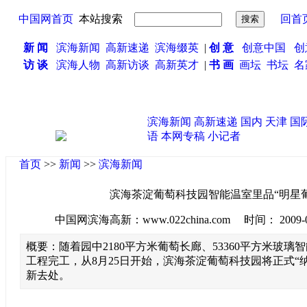
中国网首页
本站搜索
回首
新 闻
滨海新闻
高新速递
滨海缀英
|
创 意
创意中国
创
访 谈
滨海人物
高新访谈
高新英才
|
书 画
画坛
书坛
名
滨海新闻
高新速递
国内
天津
国
语
本网专稿
小记者
首页
>>
新闻
>>
滨海新闻
滨海茶淀葡萄科技园智能温室里品“明星葡
中国网滨海高新：www.022china.com 时间： 2009-08-2
概要：随着园中2180平方米葡萄长廊、53360平方米玻璃
工程完工，从8月25日开始，滨海茶淀葡萄科技园将正式“
新去处。