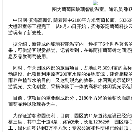
图为葡萄园玻璃智能温室。通讯员 张庆
中国网·滨海高新讯 随着园中2180平方米葡萄长廊、533
大棚温室等工程完工，从8月25日开始，滨海茶淀葡萄科技园
游玩有了新去处。
据介绍，新建成的玻璃智能温室内，种植了6个世界著名的
果，可供游客观赏品尝。记者看到，在每两排葡萄树之间还
息及品尝葡萄使用。
同时，作为园区内部的旅游项目，占地面积309.4亩的高
动建设。此项目利用原有200亩水库的湿地资源，建造相应
雨养种植节水的目的，又达到观光的效果。休闲观光示范区
游观光、文化创意、采摘体验于一体的高标准休闲观光示范
目前，该项目的重要组成部分，2180平方米的葡萄长廊
葡萄品种以玫瑰香为主。
为保证游客游园便利，目前，园区的11条道路建设已经完
横三纵，其中主干道4条，路宽6米，长度12362米；园区
工，绿化面积达到3万平方米；专家公寓和科研楼已经封顶