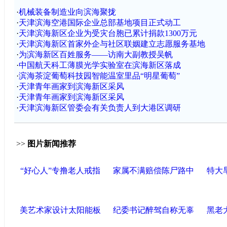
·
机械装备制造业向滨海聚拢
·
天津滨海空港国际企业总部基地项目正式动工
·
天津滨海新区企业为受灾台胞已累计捐款1300万元
·
天津滨海新区首家外企与社区联姻建立志愿服务基地
·
为滨海新区百姓服务——访南大副教授吴帆
·
中国航天科工薄膜光学实验室在滨海新区落成
·
滨海茶淀葡萄科技园智能温室里品“明星葡萄”
·
天津青年画家到滨海新区采风
·
天津青年画家到滨海新区采风
·
天津滨海新区管委会有关负责人到大港区调研
>>
图片新闻推荐
“好心人”专撸老人戒指
家属不满赔偿陈尸路中
特大
美艺术家设计太阳能板
纪委书记醉驾自称无辜
黑老