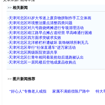
>>
相关新闻
·
天津河北区83岁大爷迷上废弃物拼制作手工立体画
·
天津河北区环境整治重点清整四类问题
·
天津河北区对六号路烧烤摊进行专项清理活动
·
天津河北区靖江路早点摊占道经营 早高峰通行困难
·
天津河北区四方面求突破求实效
·
天津河北区北洋桥栏杆遭破坏 装饰钢球所剩无几
·
天津河北区举行“社保直通车”进万家活动
·
天津河北区两级医院资源共享
·
天津河北区仨青年相同着装抢劫后逃跑被认出
·
天津河北区一居民楼后空地成废品收购点
>>
图片新闻推荐
“好心人”专撸老人戒指
家属不满赔偿陈尸路中
特大