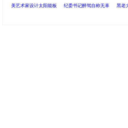
美艺术家设计太阳能板
纪委书记醉驾自称无辜
黑老
中国政府网
|
中国网
|
人民网
|
新华网
|
央视网
|
国际在线
|
中
中国共产党新闻
|
中国人权
|
学习时报
|
中国法院网
|
北青网
|
联盟滨海
天津滨海新区官方网站
|
泰达在线
|
滨海新闻网 |
天津开发区
塘沽政务网
|
大港区信息网
|
滨海新区参观考察网
|
塘沽在线
友情链接
天津政务网
|
天津科技网
|
北方网
|
天津网
|
今晚报
|
新华网
津警务网
|
天津法院网
|
天津市质量技术监督信息网
|
世天网
艺术网
|
天津统计信息网
|
新塘沽论坛
版权所有 中国网·滨海高新 电子邮件: binh
津ICP备09001704号
网络传播视听节目