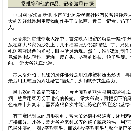
常维铮和他的作品。记者 游思行 摄
中国网·滨海高新讯 本市河北区爱琴海社区有位常维铮老人
大的爱好就是利用废物制作手工立体画。近日，记者走访了
人。
记者来到常维铮老人家中，首先映入眼帘的就是一幅约2
放在常大爷家的沙发上，几乎把整张沙发都“霸占”了。只见
毛泛着蓝绿色的光彩，眼神活灵活现。然而，谁能想到制作
竟然是泡沫塑料、麻绳、废布头、坠落的松枝、鸽子毛等。
的。”常大爷认真地说。
常大爷介绍，孔雀的身体部分是用泡沫塑料压出形状，再用
最后用工笔画的方法给它“描边”，从而赋予其生命力。
最出彩的孔雀尾巴部分，一片片圆形的羽翼是用麻绳制成
捆，然后用菜刀切下适合的长短。”常大爷说，再把切下的
色程序十分复杂，需要染很多次才能让棕色的羽毛泛出蓝绿
有了麻绳制成的圆形羽毛，常大爷还嫌不够逼真，还用鸡
连接部分。此外，常大爷捡来邻居养的鸽子脱落的毛，用剪
巴最外层的一圈V字形羽毛。而这些V字形羽毛与整个尾巴