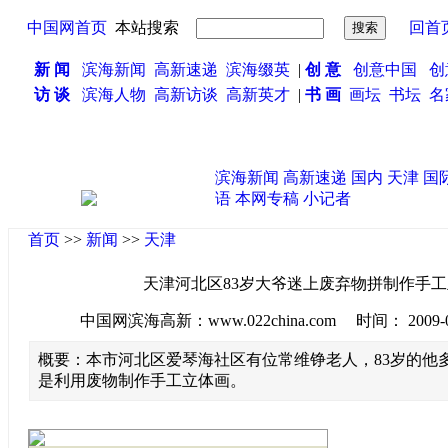
中国网首页
本站搜索
回首
新 闻
滨海新闻
高新速递
滨海缀英
|
创 意
创意中国
创
访 谈
滨海人物
高新访谈
高新英才
|
书 画
画坛
书坛
名
滨海新闻
高新速递
国内
天津
国
语
本网专稿
小记者
首页
>>
新闻
>>
天津
天津河北区83岁大爷迷上废弃物拼制作手
中国网滨海高新：www.022china.com 时间： 2009-08-2
概要：本市河北区爱琴海社区有位常维铮老人，83岁的他
是利用废物制作手工立体画。