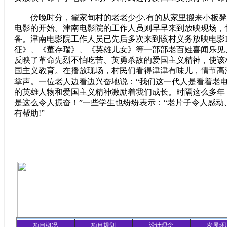
傍晚时分，翟家甸村的老老少少,有的从家里搬来小板凳
电影的开始。津南电影院的工作人员则早早来到放映现场，
备。津南电影院工作人员已先后多次来到该村义务放映电影1
征》、《董存瑞》、《英雄儿女》等一部部老百姓喜闻乐见
反映了革命先烈不怕吃苦、英勇杀敌的爱国主义精神，使该
国主义教育。在播放现场，村民们看得津津有味儿，情节高
掌声。一位老人边看边兴奋地说：“我们这一代人是看着老
的英雄人物和爱国主义精神激励着我们成长。时隔这么多年
是这么令人振奋！”一些学生也纷纷表示：“老片子令人感动
有帮助!”
项目概况
项目规划
设计理念
发展环