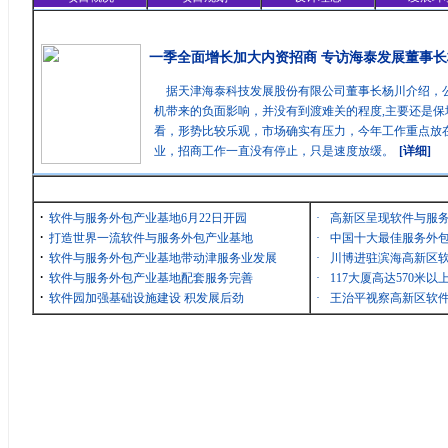
精彩聚焦
一季全面增长加大内资招商 专访海泰发展董事长
据天津海泰科技发展股份有限公司董事长杨川介绍，
机带来的负面影响，并没有到渡难关的程度,主要还是保
看，形势比较乐观，市场确实有压力，今年工作重点放在
业，招商工作一直没有停止，只是速度放缓。
[详细]
最新消息
·
软件与服务外包产业基地6月22日开园
·
高新区呈现软件与服
·
打造世界一流软件与服务外包产业基地
·
中国十大最佳服务外包
·
软件与服务外包产业基地带动津服务业发展
·
川博进驻滨海高新区
·
软件与服务外包产业基地配套服务完善
·
117大厦高达570米
·
软件园加强基础设施建设 积发展后劲
·
王治平视察高新区软