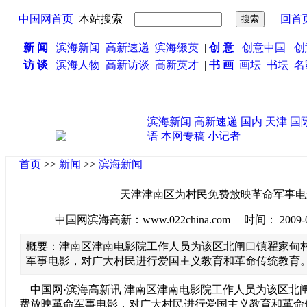
中国网首页
本站搜索
回首
新 闻
滨海新闻
高新速递
滨海缀英
|
创 意
创意中国
创
访 谈
滨海人物
高新访谈
高新英才
|
书 画
画坛
书坛
名
滨海新闻
高新速递
国内
天津
国
语
本网专稿
小记者
首页
>>
新闻
>>
滨海新闻
天津津南区为村民免费放映革命军事电
中国网滨海高新：www.022china.com 时间： 2009-08-2
概要：津南区津南电影院工作人员为该区北闸口镇翟家甸
军事电影，对广大村民进行爱国主义教育和革命传统教育
中国网·滨海高新讯 津南区津南电影院工作人员为该区北
费放映革命军事电影，对广大村民进行爱国主义教育和革命