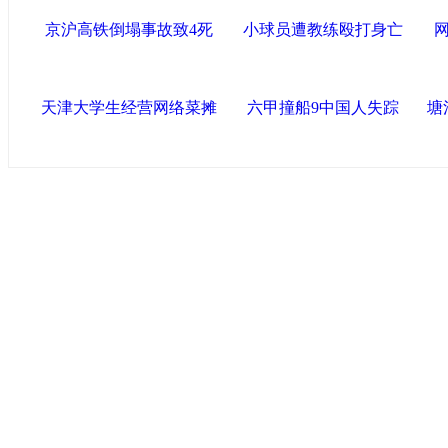
京沪高铁倒塌事故致4死
小球员遭教练殴打身亡
天津大学生经营网络菜摊
六甲撞船9中国人失踪
塘
中国政府网
|
中国网
|
人民网
|
新华网
|
央视网
|
国际在线
|
中
中国共产党新闻
|
中国人权
|
学习时报
|
中国法院网
|
北青网
|
联盟滨海
天津滨海新区官方网站
|
泰达在线
|
滨海新闻网 |
天津开发区
塘沽政务网
|
大港区信息网
|
滨海新区参观考察网
|
塘沽在线
友情链接
天津政务网
|
天津科技网
|
北方网
|
天津网
|
今晚报
|
新华网
津警务网
|
天津法院网
|
天津市质量技术监督信息网
|
世天网
艺术网
|
天津统计信息网
|
新塘沽论坛