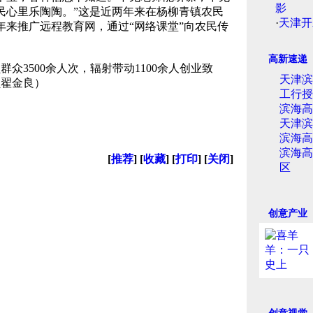
影
民心里乐陶陶。”这是近两年来在杨柳青镇农民
·
天津开
年来推广远程教育网，通过“网络课堂”向农民传
高新速递
3500余人次，辐射带动1100余人创业致
天津滨
员翟金良）
工行授
滨海高
天津滨
滨海高
滨海高
[
推荐
] [
收藏
] [
打印
] [
关闭
]
区
创意产业