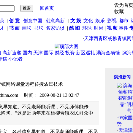
设为首
回首页
收藏
英
|
创 意
创意中国
创意高新
|
文 娱
文化
娱乐
影视
都市
英才
|
书 画
画坛
书坛
名家访谈
|
酷 图
环球
时尚
|
视 频
事件
·
天津西青区杨柳青镇网络
闻
高新速递
国内
天津
国际
财经
投资
新区巡礼
渤海金项链
滨海
专稿
小记者
滨海新闻
青镇网络课堂远程传授农民技术
.com 时间： 2009-08-21 13:02:47
息早知道。不见老师能听课，不见师傅能传
陶陶。”这是近两年来在杨柳青镇农民群众中
·
95家
势
·
天津津
是个宝，各种信息早知道。不见老师能听课，不见