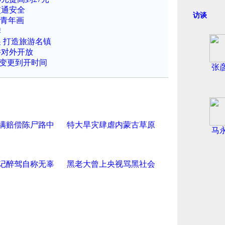
交通安全
访谈
柳青年画
牌
 打造旅游名镇
并对外开放
车变更到开时间
张
满赔偿陈尸路中
特大旱灾肆虐内蒙古草原
马
记醉驾自称无辜
黑老大曾上央视骂黑社会