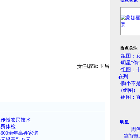
创意视觉
热点关注
·
组图：
·
明星“偷
责任编辑: 玉昌
·
组图：
在列
·
胸小不
（组图）
·
组图：
程传授农民技术
明星
免费体检
周伟
600余年高姓家谱
靠智慧
元提高到27元