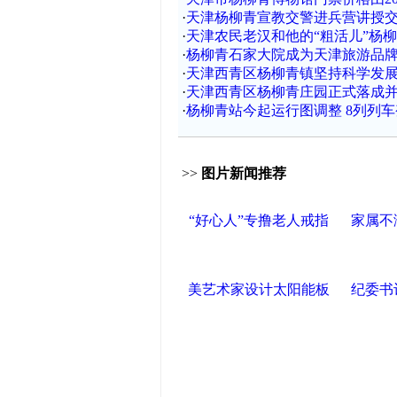
·
天津杨柳青宣教交警进兵营讲授
·
天津农民老汉和他的“粗活儿”杨
·
杨柳青石家大院成为天津旅游品
·
天津西青区杨柳青镇坚持科学发展
·
天津西青区杨柳青庄园正式落成
·
杨柳青站今起运行图调整 8列列
>>
图片新闻推荐
“好心人”专撸老人戒指
家属不
美艺术家设计太阳能板
纪委书