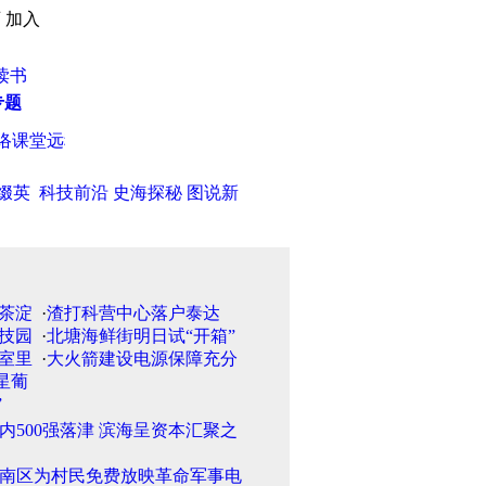
页
加入
读书
专题
课堂远程传授农民技术
·
天津机场力拼特色航线
·
天津天津“慈善
缀英
科技前沿
史海探秘
图说新
·
渣打科营中心落户泰达
·
北塘海鲜街明日试“开箱”
·
大火箭建设电源保障充分
国内500强落津 滨海呈资本汇聚之
南区为村民免费放映革命军事电