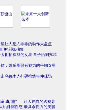
女星让人想入非非的动作大盘点
情”时刻抓拍集
十大拒拍裸戏的女星 章子怡刘亦菲
是错：娱乐圈最有魅力的平胸女星
直击乌鲁木齐打砸抢烧事件现场
童 真“胸”
让人喷血的透视装
大玩裸露性感
最具杀伤力的美腿