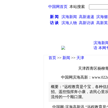
中国网首页
本站搜索
新 闻
滨海新闻
高新速递
滨海缀
访 谈
滨海人物
高新访谈
高新
滨海新
语
本网
首页
>>
新闻
>>
天津
天津西青区杨柳
中国网滨海高新：www.022china
概要：“远程教育是个宝，各种信
招。遥控指挥奔小康，农民心里乐
流传的一个顺口溜。
中国网·滨海高新讯 “远程教育