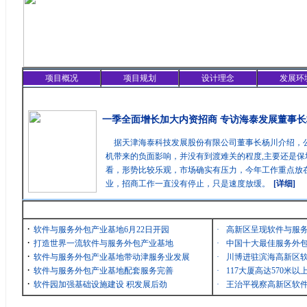
项目概况
项目规划
设计理念
发展环
精彩聚焦
一季全面增长加大内资招商 专访海泰发展董事长
据天津海泰科技发展股份有限公司董事长杨川介绍，
机带来的负面影响，并没有到渡难关的程度,主要还是保
看，形势比较乐观，市场确实有压力，今年工作重点放在
业，招商工作一直没有停止，只是速度放缓。
[详细]
最新消息
·
软件与服务外包产业基地6月22日开园
·
高新区呈现软件与服
·
打造世界一流软件与服务外包产业基地
·
中国十大最佳服务外包
·
软件与服务外包产业基地带动津服务业发展
·
川博进驻滨海高新区
·
软件与服务外包产业基地配套服务完善
·
117大厦高达570米
·
软件园加强基础设施建设 积发展后劲
·
王治平视察高新区软