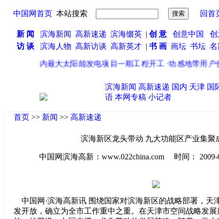
中国网首页
本站搜索
回首
新 闻
滨海新闻
高新速递
滨海缀英
|
创 意
创意中国
创
访 谈
滨海人物
高新访谈
高新英才
|
书 画
画坛
书坛
名
·
国内最大太阳能发电项目一期工程开工
·
动感地带用户使用
滨海新闻
高新速递
国内
天津
国
语
本网专稿
小记者
首页
>>
新闻
>>
高新速递
滨海新区龙头带动 九大功能区产业集聚
中国网滨海高新：www.022china.com 时间： 2009-08-2
中国网·滨海高新讯 围绕国家对滨海新区的战略部署，天
发开放，确立为全市工作重中之重。在天津市空间战略发展