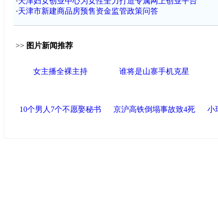
·
天津妇女创业中心为女性全力打造专属网上创业平台
·
天津市新建商品房预售资金监管政策问答
>>
图片新闻推荐
女主播全裸主持
谁将是山寨手机克星
10个男人7个不愿娶秘书
京沪高铁倒塌事故致4死
小
中国政府网
|
中国网
|
人民网
|
新华网
|
央视网
|
国际在线
|
中
中国共产党新闻
|
中国人权
|
学习时报
|
中国法院网
|
北青网
|
联盟滨海
天津滨海新区官方网站
|
泰达在线
|
滨海新闻网 |
天津开发区