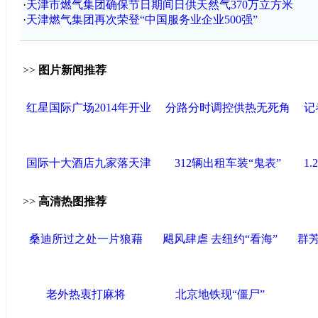
·
天津市燃气集团确保节日期间日供天然气370万立方米
·
天津燃气集团再次荣登“中国服务业企业500强”
>>
图片新闻推荐
红星国际广场2014年开业
分路分时调控供热无死角
记
国际十大酒店九家落天津
312辆出租车装“鬼表”
1
>>
高清热图推荐
桑迪所过之处一片狼藉
飓风肆虐 去纽约“看海”
群
老外热衷打麻将
北京地铁现“僵尸”