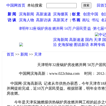
中国网首页
本站搜索
回首
新 闻
滨海新闻
高新速递
滨海缀英
|
创 意
创意中国
创
访 谈
滨海人物
高新访谈
高新英才
|
书 画
画坛
书坛
名
·
天津明年32座锅炉房改燃并网 50万户居民受益
·
第七届中
滨海新闻
高新速递
国内
天津
国
沿
史海探秘
图说新语
本网专稿
首页
>>
新闻
>>
天津
天津明年32座锅炉房改燃并网 50万户居
中国网滨海高新：www.022china.com 时间： 2012-10-3
中国网·滨海高新讯 记者从市供热办获悉，今年天津市18
并网提前完成，近10万户居民受益。根据部署，明年全市将
房改燃。
今年是天津实施燃煤供热锅炉房改燃并网工程的起步之年，