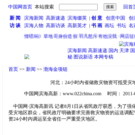
中国网首页
本站搜索
回首
新 闻
滨海新闻
高新速递
滨海缀英
|
创 意
创意中国
创
访 谈
滨海人物
高新访谈
高新英才
|
书 画
画坛
书坛
名
启动
·
《激情唱响》草地哥身份造假 羽凡怒斥有他没我
·
网店征税
滨海新闻
高新速递
国内
天津
国
秘
图说新语
本网专稿
首页
>>
新闻
>>
渤海金项链
河北：24小时内省储救灾物资可抵受灾
中国网滨海高新：www.022china.com 时间： 2011-08-0
中国网·滨海高新讯 记者8月1日从省民政厅获悉，为了强
受灾地区群众，省民政厅明确要求完善救灾物资的运送调配
资24小时内调运至全省任一严重受灾地区。