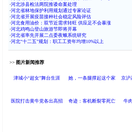
·
河北涉县检法两院推诿命案处理
·
河北省林地保护利用规划通过专家论证
·
河北省开展疫苗接种社会稳定风险评估
·
河北食用油价：双节近需求转旺 供应足不会暴涨
·
河北鸡鸣山登山旅游节即将开幕
·
河北省率先开展二点委夜蛾系统研究
·
河北“十二五”规划：职工工资年均增10%以上
>>
图片新闻推荐
津城小“超女”舞台生涯
她，一条腿撑起这个家
京沪
医院打击黄牛党各出高招
奇迹：客机断裂零死亡
牛