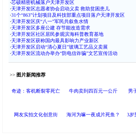
·
芯硕精密机械落户天津开发区
·
天津开发区志愿者协会启动义卖 救助贫困患儿
·
31个“863”计划项目及科技部重点项目落户天津开发区
·
天津开发区庆“八一”军民共叙鱼水情
·
天津开发区多座公建 存节能改造需求
·
天津开发区社区居民参观滨海科普教育基地
·
天津开发区获称国内最具影响力产业新区
·
天津开发区启动“清心夏日”玻璃工艺品义卖展
·
天津开发区流动办举办“防电信诈骗”文艺宣传活动
>>
图片新闻推荐
奇迹：客机断裂零死亡
牛肉卖到四百元一公斤
男
网友实拍文化创意街
海河为嘛一夜成片死鱼？
3