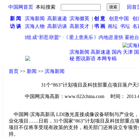
中国网首页
本站搜索
回首
新 闻
滨海新闻
高新速递
滨海缀英
|
创 意
创意中国
创
访 谈
滨海人物
高新访谈
高新英才
|
书 画
画坛
书坛
名
逸臣郑希怡组成“邪恶联盟”
·
《爱上查美乐》内地进度快 要抢台湾
滨海新闻
高新速递
国内
天津
国
秘
图说新语
本网专稿
首页
>>
新闻
>>
滨海新闻
31个“863”计划项目及科技部重点项目落户
中国网滨海高新：www.022china.com 时间： 2011-08-0
中国网·滨海高新讯 LDI激光直接成像设备研制与产业化
业化项目……日前，31个国家“863”计划项目及科技部重
项目不仅将享受现有政策的支持，相关部门还将设立专项资
持。