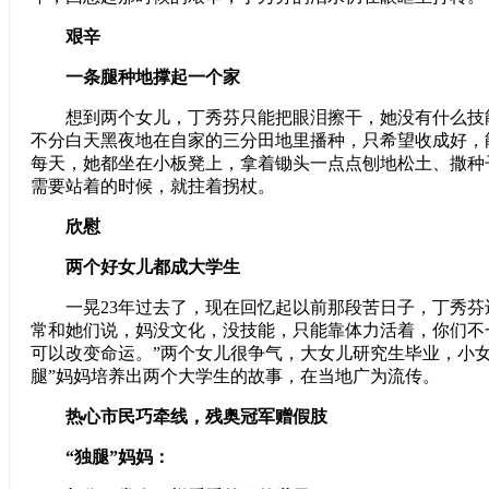
艰辛
一条腿种地撑起一个家
想到两个女儿，丁秀芬只能把眼泪擦干，她没有什么技
不分白天黑夜地在自家的三分田地里播种，只希望收成好，
每天，她都坐在小板凳上，拿着锄头一点点刨地松土、撒种
需要站着的时候，就拄着拐杖。
欣慰
两个好女儿都成大学生
一晃23年过去了，现在回忆起以前那段苦日子，丁秀芬
常和她们说，妈没文化，没技能，只能靠体力活着，你们不
可以改变命运。”两个女儿很争气，大女儿研究生毕业，小女
腿”妈妈培养出两个大学生的故事，在当地广为流传。
热心市民巧牵线，残奥冠军赠假肢
“独腿”妈妈：