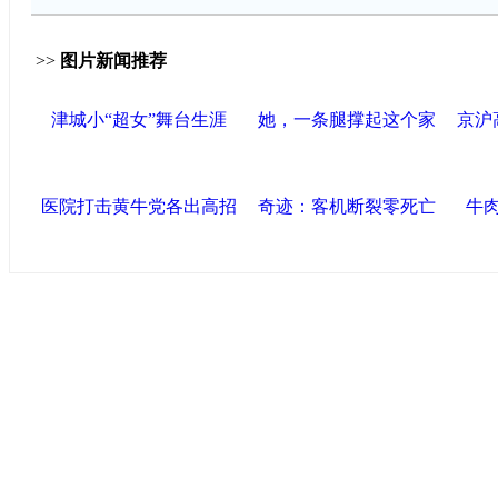
>>
图片新闻推荐
津城小“超女”舞台生涯
她，一条腿撑起这个家
京沪
医院打击黄牛党各出高招
奇迹：客机断裂零死亡
牛
导航中国
中国政府网
|
中国网
|
人民网
|
新华网
|
央视网
|
国际
产党新闻
|
中国创新网
联盟高新
海泰控股集团
|
BPO基地
|
海泰投资担保
|
力神电
区
区
|
北辰科技园区
联盟滨海
滨海新区网
|
泰达在线
|
开发区贸促网
|
滨海参观
滨海100
友情链接
天津政务网
|
北方网
|
天津网
|
今晚网
|
新华网天津