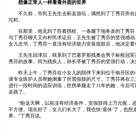
想像正常人一样看看外面的世界
不久前，市民王先生去蓟县游玩，偶然到了丁秀芬所在
坨村。
在那里，他见到了拄着拐杖、一条腿下地务农的丁秀芬
与丁秀芬聊天又向村民求证后，王先生被丁秀芬的坚强感动
女儿念书，丁秀芬一直没有经济能力安装假肢后，他决定要
王先生回津后，联系到了巴塞罗那残奥会男子标枪冠军
秀芬的故事。同为残疾人，孙长亭被丁秀芬的坚强打动，决
昨天上午，丁秀芬在小女儿的陪伴下来到位于南开区的
请专业医护人员帮她测量了所需假肢的尺寸。丁秀芬将在三
进行一段时间的适应训练，拄拐单腿走了31年的她，今后
走路了。
“盼这天啊，以前没有经济条件，安假肢得上万元呢，还
不方便。现在好了，女儿们长大了，我也快‘退休’了，也想
界。”丁秀芬说。