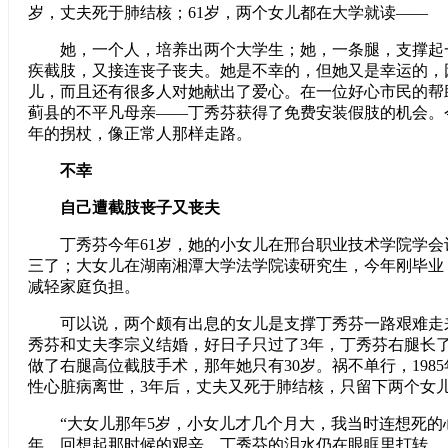
岁，丈夫死于肺结核；61岁，两个女儿都在大学就读——
她，一个人，培养出两个大学生；她，一条腿，支撑起
疾截肢，又接连丧子丧夫。她是不幸的，但她又是幸运的，
儿，而且还有很多人对她献出了爱心。在一位好心市民的帮
蓟县的不平凡母亲——丁秀芬获得了免费安装假肢的机会。
年的拐杖，像正常人那样走路。
不幸
自己遭截肢丧子又丧夫
丁秀芬今年61岁，她的小女儿在邢台职业技术学院学会
三了；大女儿在湖南湘潭大学法学院读研究生，今年刚毕业
减轻家庭负担。
可以说，两个颇有出息的女儿是支撑丁秀芬一路艰难走来的
秀芬和丈夫李宗义结婚，好日子只过了3年，丁秀芬右腿长了骨
做了右腿高位截肢手术，那年她只有30岁。祸不单行，1985
性心脏病离世，3年后，丈夫又死于肺结核，只留下两个女
“大女儿那年5岁，小女儿才几个月大，我当时连想死的
年，回想起那时候的艰辛，丁秀芬的泪水仍在眼眶里打转。