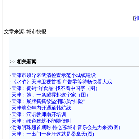
[
文章来源: 城市快报
>>
相关新闻
·
天津市领导来武清检查示范小城镇建设
·
《水浒》天津卫视首播 广告零等待畅快看大戏
·
天津：促销“洋食品”找不着中国字（图）
·
天津：她，一条腿撑起这个家（图）
·
天津：展牌摇摇欲坠消防员“排险”
·
天津航空年内开通至韩航线
·
天津：汉语教师南开培训
·
天津：绿色建筑不能随便叫
·
渤海明珠翘首期盼 特仑苏城市音乐会热力来袭(图)
·
天津：一出门一身汗这就是桑拿天(图)