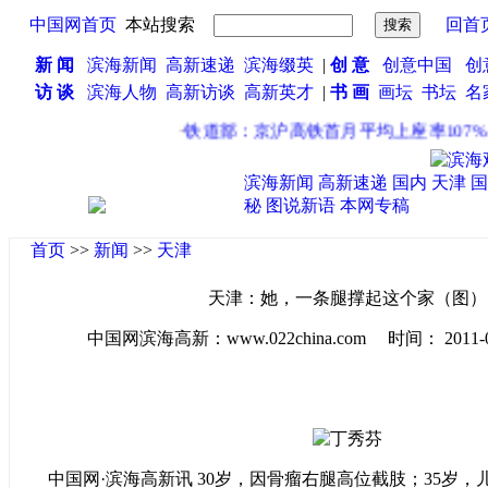
中国网首页
本站搜索
回首
新 闻
滨海新闻
高新速递
滨海缀英
|
创 意
创意中国
创
访 谈
滨海人物
高新访谈
高新英才
|
书 画
画坛
书坛
名
·
铁道部：京沪高铁首月平均上座率107%
·
滨海新闻
高新速递
国内
天津
国
秘
图说新语
本网专稿
首页
>>
新闻
>>
天津
天津：她，一条腿撑起这个家（图）
中国网滨海高新：www.022china.com 时间： 2011-08-0
中国网·滨海高新讯 30岁，因骨瘤右腿高位截肢；35岁，