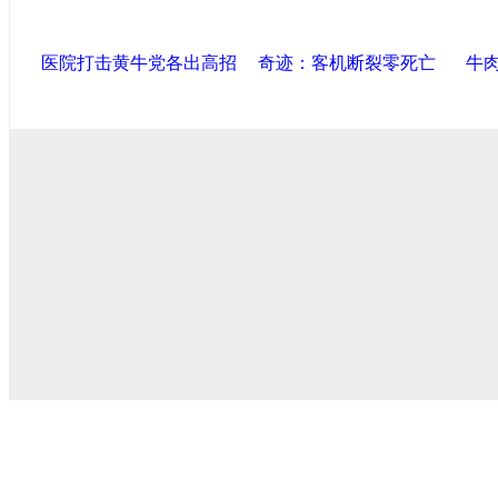
医院打击黄牛党各出高招
奇迹：客机断裂零死亡
牛
导航中国
中国政府网
|
中国网
|
人民网
|
新华网
|
央视网
|
国际
产党新闻
|
中国创新网