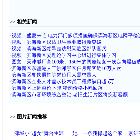
>>
相关新闻
·
视频：盛夏来临 电力部门多项措施确保滨海新区电网平稳
·
视频：滨海新区汉沽卫生事业取得新突破
·
视频：滨海新区领导走访慰问驻区部队官兵
·
视频：滨海新区委理论学习中心组进行集体学习
·
图文：天津碱厂高100米、150米的两座烟囱一次定向爆破
·
滨海新区东疆港人工沙滩景区仨月迎客近10万人次
·
滨海新区餐饮展销等岗位用人需求量大
·
滨海新区企业人才需求技术员工程师缺口超5万
·
滨海新区上周菜价下降 猪肉价格小幅回落
·
滨海新区市容环境综合整治 老旧生活片区将换新容颜
>>
图片新闻推荐
津城小“超女”舞台生涯
她，一条腿撑起这个家
京沪