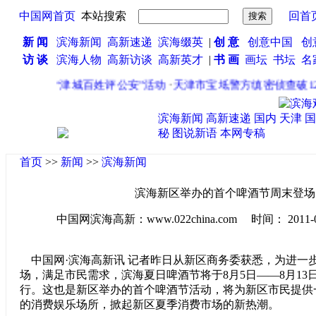
中国网首页
本站搜索
回首
新 闻
滨海新闻
高新速递
滨海缀英
|
创 意
创意中国
创
访 谈
滨海人物
高新访谈
高新英才
|
书 画
画坛
书坛
名
安局开展“津城百姓评公安”活动
·
天津市宝坻警方缜密侦查破12
滨海新闻
高新速递
国内
天津
国
秘
图说新语
本网专稿
首页
>>
新闻
>>
滨海新闻
滨海新区举办的首个啤酒节周末登场
中国网滨海高新：www.022china.com 时间： 2011-08-0
中国网·滨海高新讯 记者昨日从新区商务委获悉，为进一
场，满足市民需求，滨海夏日啤酒节将于8月5日——8月13
行。这也是新区举办的首个啤酒节活动，将为新区市民提供
的消费娱乐场所，掀起新区夏季消费市场的新热潮。