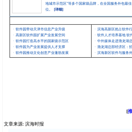
地城市示范区”等多个国家级品牌，在全国服务外包最
位。
[详细]
最新消息
·
软件园带动天津市信息产业升级
·
滨海高新区抢占软件
·
高新区软件园扩展产业发展空间
·
软件人才培养基地 软
·
软件园打造高水平的国家级示范区
·
中外媒体走进渤龙湖
·
软件园为产业发展提供人才支撑
·
渤龙湖总部经济区：招
·
软件园推动文化创意产业蓬勃发展
·
滨海新区软件与服务
[
文章来源: 滨海时报