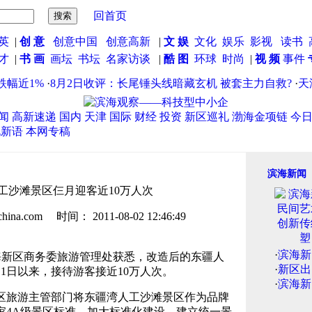
回首页
英
|
创 意
创意中国
创意高新
|
文 娱
文化
娱乐
影视
读书
英才
|
书 画
画坛
书坛
名家访谈
|
酷 图
环球
时尚
|
视 频
事件
近1%
·
8月2日收评：长尾锤头线暗藏玄机 被套主力自救?
·
天津
闻
高新速递
国内
天津
国际
财经
投资
新区巡礼
渤海金项链
今
说新语
本网专稿
滨海新闻
工沙滩景区仨月迎客近10万人次
.com 时间： 2011-08-02 12:46:49
·
滨海新
海新区商务委旅游管理处获悉，改造后的东疆人
·
新区出
1日以来，接待游客接近10万人次。
·
滨海新
区旅游主管部门将东疆湾人工沙滩景区作为品牌
家4A级景区标准，加大标准化建设，建立统一景