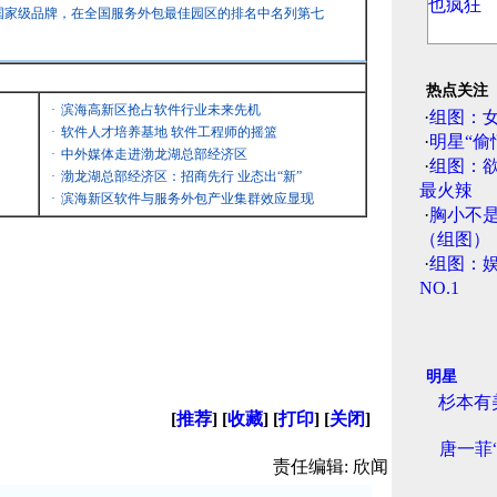
国家级品牌，在全国服务外包最佳园区的排名中名列第七
热点关注
·
滨海高新区抢占软件行业未来先机
·
组图：
·
软件人才培养基地 软件工程师的摇篮
·
明星“偷
·
中外媒体走进渤龙湖总部经济区
·
组图：
·
渤龙湖总部经济区：招商先行 业态出“新”
最火辣
·
滨海新区软件与服务外包产业集群效应显现
·
胸小不
（组图）
·
组图：娱
NO.1
明星
杉本有
[
推荐
] [
收藏
] [
打印
] [
关闭
]
唐一菲
责任编辑: 欣闻