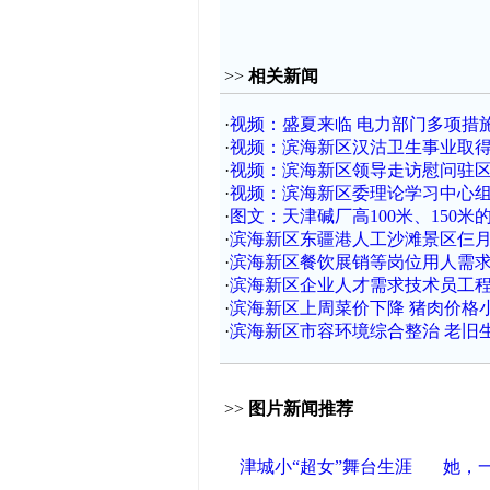
>>
相关新闻
·
视频：盛夏来临 电力部门多项措
·
视频：滨海新区汉沽卫生事业取
·
视频：滨海新区领导走访慰问驻
·
视频：滨海新区委理论学习中心
·
图文：天津碱厂高100米、150
·
滨海新区东疆港人工沙滩景区仨月
·
滨海新区餐饮展销等岗位用人需
·
滨海新区企业人才需求技术员工程
·
滨海新区上周菜价下降 猪肉价格
·
滨海新区市容环境综合整治 老旧
>>
图片新闻推荐
津城小“超女”舞台生涯
她，