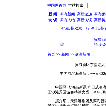
中国网首页
本站搜索
新 闻
滨海新闻
高新速递
滨海缀
访 谈
滨海人物
高新访谈
高新
·
沪深B指双双下行 深证B指跌幅
滨海新
秘
图
首页
>>
新闻
>>
滨海新闻
滨海新区东疆港人
中国网滨海高新：www.022china
中国网·滨海高新讯 昨日从滨
工沙滩景区游客持续火爆，今年5月
据介绍，天津港集团及滨海新
景区进行重点打造和经营，按照国