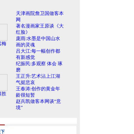
天津画院詹卫国做客本
网
著名漫画家王原谈《大
红脸》
庞雨:水墨是中国山水
素梅
画的灵魂
吕大江:每一幅创作都
有新感觉
纪振民:多观察 体会 琢
磨
王正升:艺术沾上江湖
气挺悲哀
王春涛:创作的黄金年
得胜
龄很短暂
赵兵凯做客本网谈“意
境”