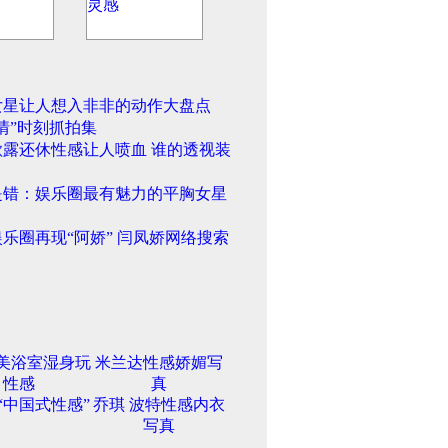
女星让人想入非非的动作大盘点
情”时刻抓拍集
欲露还休性感让人喷血 谁的透视装
是错：娱乐圈最有魅力的平胸女星
乐圈再现“阿娇” 闫凤娇网络搜索
美浴室湿身玩
米兰达性感娇媚写
性感
真
“中国式性感”
乔琪 波特性感内衣
写真