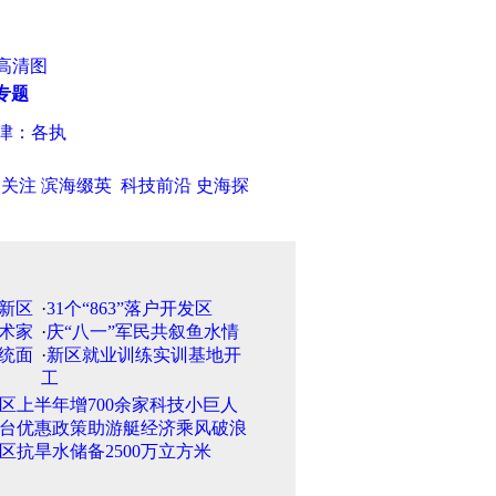
高清图
专题
：各执一词 数名“暴力讨债者”获刑
·
雨季新主张 选对内衣给时髦巧
日关注
滨海缀英
科技前沿
史海探
·
31个“863”落户开发区
·
庆“八一”军民共叙鱼水情
·
新区就业训练实训基地开
工
区上半年增700余家科技小巨人
台优惠政策助游艇经济乘风破浪
区抗旱水储备2500万立方米