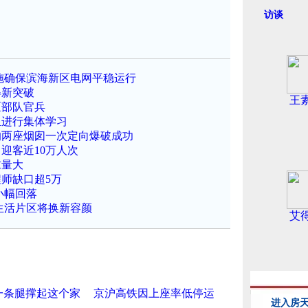
访谈
施确保滨海新区电网平稳运行
得新突破
王
区部队官兵
组进行集体学习
米的两座烟囱一次定向爆破成功
迎客近10万人次
求量大
师缺口超5万
小幅回落
生活片区将换新容颜
艾
一条腿撑起这个家
京沪高铁因上座率低停运