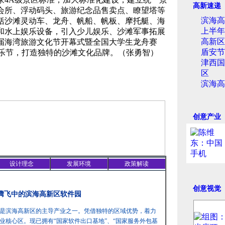
高新速递
会所、浮动码头、旅游纪念品售卖点、瞭望塔等
滨海高
括沙滩灵动车、龙舟、帆船、帆板、摩托艇、海
上半年
和水上娱乐设备，引入少儿娱乐、沙滩军事拓展
高新区
届海湾旅游文化节开幕式暨全国大学生龙舟赛
盾安节
音乐节，打造独特的沙滩文化品牌。（张勇智）
津西国
区
滨海高
创意产业
设计理念
发展环境
政策解读
创意视觉
 腾飞中的滨海高新区软件园
是滨海高新区的主导产业之一。凭借独特的区域优势，着力
业核心区。现已拥有“国家软件出口基地”、“国家服务外包基