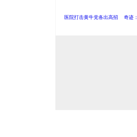
医院打击黄牛党各出高招
奇迹
导航中国
中国政府网
|
中国网
|
人民
产党新闻
|
中国创新网