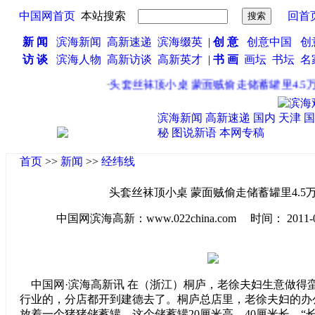
中国网首页
本站搜索
回首
新 闻
滨海新闻
高新速递
滨海缀英
|
创 意
创意中国
创
访 谈
滨海人物
高新访谈
高新英才
|
书 画
画坛
书坛
名
·
头套丝袜顶小桌 蒙面贼偷走储蓄罐里4.5万
滨海新闻
高新速递
国内
天津
国
秘
图说新语
本网专稿
首页
>>
新闻
>>
经纬线
头套丝袜顶小桌 蒙面贼偷走储蓄罐里4.5
中国网滨海高新：www.022china.com 时间： 2011-08-0
中国网·滨海高新讯 在（浙江）桐庐，老徐夫妇生意做得
行业的，分店都开到建德去了。桐庐总店里，老徐夫妇的办
放着一个猪猪储蓄罐。这个储蓄罐20厘米高，40厘米长，“