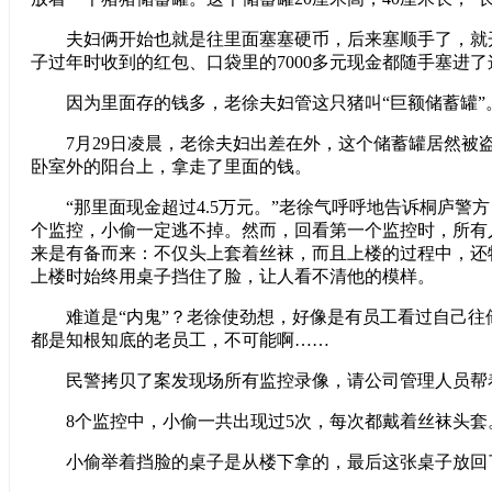
夫妇俩开始也就是往里面塞塞硬币，后来塞顺手了，就
子过年时收到的红包、口袋里的7000多元现金都随手塞进
因为里面存的钱多，老徐夫妇管这只猪叫“巨额储蓄罐”
7月29日凌晨，老徐夫妇出差在外，这个储蓄罐居然被
卧室外的阳台上，拿走了里面的钱。
“那里面现金超过4.5万元。”老徐气呼呼地告诉桐庐警方
个监控，小偷一定逃不掉。然而，回看第一个监控时，所有
来是有备而来：不仅头上套着丝袜，而且上楼的过程中，还
上楼时始终用桌子挡住了脸，让人看不清他的模样。
难道是“内鬼”？老徐使劲想，好像是有员工看过自己往
都是知根知底的老员工，不可能啊……
民警拷贝了案发现场所有监控录像，请公司管理人员帮
8个监控中，小偷一共出现过5次，每次都戴着丝袜头套
小偷举着挡脸的桌子是从楼下拿的，最后这张桌子放回