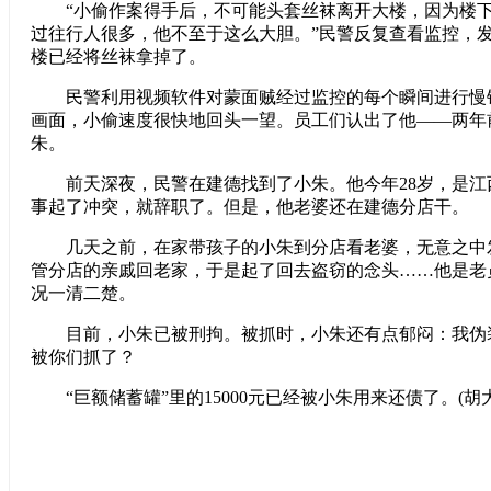
“小偷作案得手后，不可能头套丝袜离开大楼，因为楼下
过往行人很多，他不至于这么大胆。”民警反复查看监控，
楼已经将丝袜拿掉了。
民警利用视频软件对蒙面贼经过监控的每个瞬间进行慢
画面，小偷速度很快地回头一望。员工们认出了他——两年
朱。
前天深夜，民警在建德找到了小朱。他今年28岁，是江
事起了冲突，就辞职了。但是，他老婆还在建德分店干。
几天之前，在家带孩子的小朱到分店看老婆，无意之中
管分店的亲戚回老家，于是起了回去盗窃的念头……他是老
况一清二楚。
目前，小朱已被刑拘。被抓时，小朱还有点郁闷：我伪
被你们抓了？
“巨额储蓄罐”里的15000元已经被小朱用来还债了。(胡