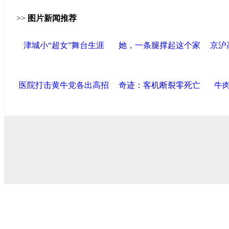
>>
图片新闻推荐
津城小“超女”舞台生涯
她，一条腿撑起这个家
京沪
医院打击黄牛党各出高招
奇迹：客机断裂零死亡
牛
导航中国
中国政府网
|
中国网
|
人民网
|
新华网
|
央视网
|
国际
产党新闻
|
中国创新网