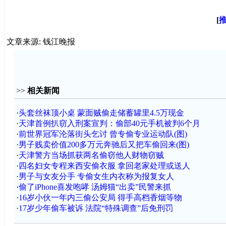
[
文章来源: 钱江晚报
>>
相关新闻
·
头套丝袜顶小桌 蒙面贼偷走储蓄罐里4.5万现金
·
天津首例扒窃入刑案宣判：偷部40元手机被判6个月
·
前世界冠军沦落街头乞讨 曾专偷专业运动队(图)
·
男子贱卖价值200多万元奔驰后又把车偷回来(图)
·
天津警方当场抓获两名偷窃他人财物窃贼
·
四名妇女专程来西安偷衣服 拿回老家处理或送人
·
男子与女友分手 专偷女生内衣称为报复女人
·
偷了iPhone喜发咆哮 汤姆猫“出卖”民警来抓
·
16岁小伙一年内三偷公安局 得手高档香烟等物
·
17岁少年偷车被诉 法院“特殊调查”后免刑罚