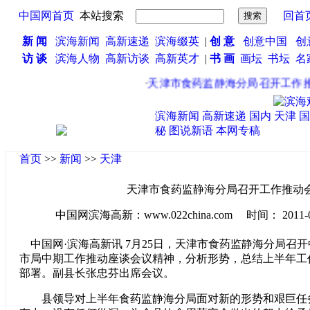
中国网首页
本站搜索
回首
新 闻
滨海新闻
高新速递
滨海缀英
|
创 意
创意中国
创
访 谈
滨海人物
高新访谈
高新英才
|
书 画
画坛
书坛
名
·
天津市食药监静海分局召开工作推
滨海新闻
高新速递
国内
天津
国
秘
图说新语
本网专稿
首页
>>
新闻
>>
天津
天津市食药监静海分局召开工作推动
中国网滨海高新：www.022china.com 时间： 2011-08-0
中国网·滨海高新讯 7月25日，天津市食药监静海分局召
市局中期工作推动座谈会议精神，分析形势，总结上半年工
部署。副县长张忠芬出席会议。
县领导对上半年食药监静海分局面对新的形势和艰巨任