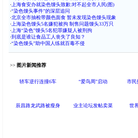
·
上海食安办就染色馒头致歉:对不起全市人民(图)
·
“染色馒头事件”的深层追问
·
北京全市抽检带颜色面食 暂未发现染色馒头现象
·
上海染色馒头5名嫌犯被拘 制售问题馒头33万只
·
上海“染色”馒头5名犯罪嫌疑人被刑拘
·
到底是谁让食品工人丧失了良知？
·
“染色馒头”助中国人练就百毒不侵
>>
图片新闻推荐
轿车逆行连撞6车
“爱鸟周”启动
市民
辰昌路龙武路被瘦身
业主论坛发帖卖菜
世