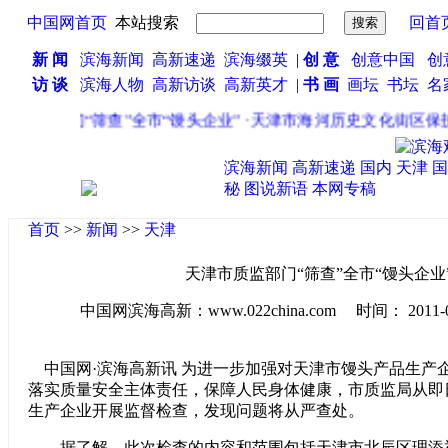
中国网首页
本站搜索
回首
新 闻
滨海新闻
高新速递
滨海缀英
|
创 意
创意中国
创
访 谈
滨海人物
高新访谈
高新英才
|
书 画
画坛
书坛
名
市质监部门“筛查”全市“馒头企业”
·
天津市海河历史文化街区保护
滨海新闻
高新速递
国内
天津
国
秘
图说新语
本网专稿
首页
>>
新闻
>>
天津
天津市质监部门“筛查”全市“馒头企业
中国网滨海高新：www.022china.com 时间： 2011-04-1
中国网·滨海高新讯 为进一步加强对天津市馒头产品生产
落实质量安全主体责任，保障人民身体健康，市质监局从即
生产企业开展监督检查，发现问题将从严查处。
据了解，此次检查的内容和范围包括天津市北辰区理添福