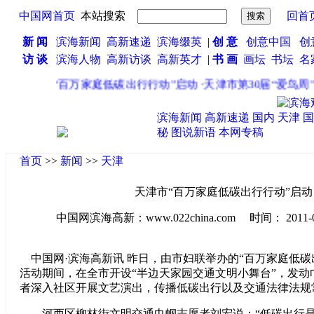
中国网首页
本站搜索
回首
新 闻
滨海新闻
高新速递
滨海缀英
|
创 意
创意中国
创
访 谈
滨海人物
高新访谈
高新英才
|
书 画
画坛
书坛
名
·
天津市“百万家庭低碳出行行动”启动
·
天津市第30届“爱鸟周”
滨海新闻
高新速递
国内
天津
国
秘
图说新语
本网专稿
首页
>>
新闻
>>
天津
天津市“百万家庭低碳出行行动”启动
中国网滨海高新：www.022china.com 时间： 2011-04-1
中国网·滨海高新讯 昨日，由市妇联举办的“百万家庭低碳
活动期间，在全市开设“半边天家园交通文明小舞台”，发动
者深入社区开展文艺演出，传播低碳出行以及交通法律法规
河西区柳林街文明交通巾帼志愿者刘宏说：“低碳出行是