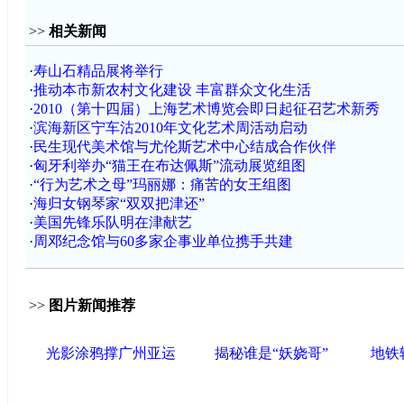
>>
相关新闻
·
寿山石精品展将举行
·
推动本市新农村文化建设 丰富群众文化生活
·
2010（第十四届）上海艺术博览会即日起征召艺术新秀
·
滨海新区宁车沽2010年文化艺术周活动启动
·
民生现代美术馆与尤伦斯艺术中心结成合作伙伴
·
匈牙利举办“猫王在布达佩斯”流动展览组图
·
“行为艺术之母”玛丽娜：痛苦的女王组图
·
海归女钢琴家“双双把津还”
·
美国先锋乐队明在津献艺
·
周邓纪念馆与60多家企事业单位携手共建
>>
图片新闻推荐
光影涂鸦撑广州亚运
揭秘谁是“妖娆哥”
地铁