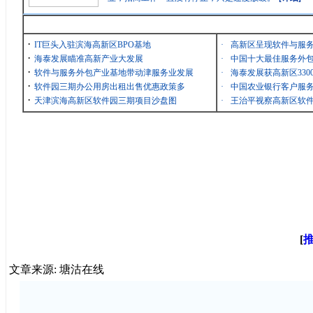
最新消息
·
IT巨头入驻滨海高新区BPO基地
·
高新区呈现软件与服
·
海泰发展瞄准高新产业大发展
·
中国十大最佳服务外包
·
软件与服务外包产业基地带动津服务业发展
·
海泰发展获高新区33
·
软件园三期办公用房出租出售优惠政策多
·
中国农业银行客户服务
·
天津滨海高新区软件园三期项目沙盘图
·
王治平视察高新区软
[
文章来源: 塘沽在线