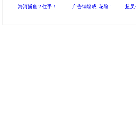
海河捕鱼？住手！
广告铺墙成“花脸”
超员
中国政府网
|
中国网
|
人民网
|
新华网
|
央视网
|
国际在线
|
中国
闻
|
中国创新网
海泰控股集团
|
BPO基地
|
海泰投资担保
|
力神电池
|
赛象科
联盟滨海
滨海新区网
|
泰达在线
|
开发区贸促网
|
滨海参观考察网
|
塘
友情链接
天津政务网
|
北方网
|
天津网
|
今晚网
|
新华网天津频道
|
天
宝艺术网
版权所有 中国网·滨海高新 电子邮件: binhai#022ch
津ICP备09001704号
网络传播视听节目许可证号:010