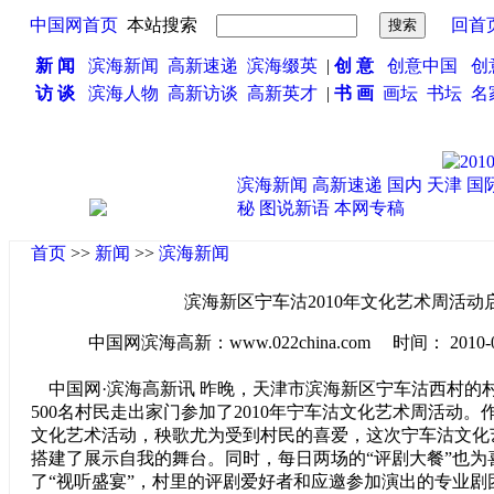
中国网首页
本站搜索
回首
新 闻
滨海新闻
高新速递
滨海缀英
|
创 意
创意中国
创
访 谈
滨海人物
高新访谈
高新英才
|
书 画
画坛
书坛
名
滨海新闻
高新速递
国内
天津
国
秘
图说新语
本网专稿
首页
>>
新闻
>>
滨海新闻
滨海新区宁车沽2010年文化艺术周活动
中国网滨海高新：www.022china.com 时间： 2010-04-0
中国网·滨海高新讯 昨晚，天津市滨海新区宁车沽西村的
500名村民走出家门参加了2010年宁车沽文化艺术周活动
文化艺术活动，秧歌尤为受到村民的喜爱，这次宁车沽文化
搭建了展示自我的舞台。同时，每日两场的“评剧大餐”也为
了“视听盛宴”，村里的评剧爱好者和应邀参加演出的专业剧