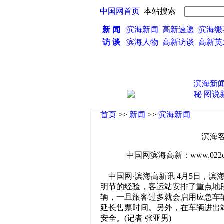
中国网首页
本站搜索
新 闻
滨海新闻
高新速递
滨海缀
访 谈
滨海人物
高新访谈
高新
滨海新
秘
图说
首页
>>
新闻
>>
滨海新闻
滨海
中国网滨海高新：www.022china
中国网·滨海高新讯 4月5日，滨
明节的经验，客运站安排了重点地
辆，一旦旅客过多就会启用应急车
延长售票时间。另外，在车辆进出
安全。(记者 张亚男)