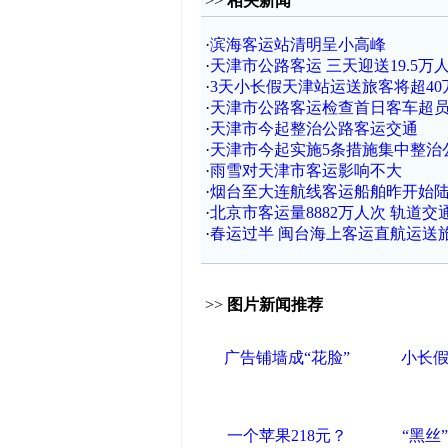
>>
相关新闻
·
滨海客运站清明呈小高峰
·
天津市公路客运 三天迎送19.5万
·
3天小长假天津站运送旅客将超40
·
天津市公路客运检查首日客车超
·
天津市今起整治公路客运交通
·
天津市今起实施5条措施集中整治
·
雨雪对天津市客运影响不大
·
烟台至大连航线客运船舶昨开始
·
北京市客运量8882万人次 轨道交通
·
春运过半 闽台海上客运直航运送旅客
>>
图片新闻推荐
广告铺墙成“花脸”
小长
一个苹果218元？
“黑丝