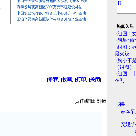
·
中国十大最佳服务外包园区 滨海高新区上榜
展
·
海泰发展获高新区3300万元环境建设补贴
·
中国农业银行客户服务总中心落户BPO基地
·
王治平视察高新区软件与服务外包产业基地
热点关注
·
组图：
·
明星“偷
·
组图：
最火辣
·
胸小不
（组图）
·
组图：
[
推荐
] [
收藏
] [
打印
] [
关闭
]
在列
责任编辑: 刘畅
明星
赫本罕
安妮斯