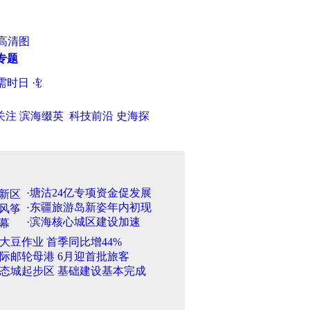
高清图
专题
时日
·
软件下载网站暗藏陷阱：或添加广告或捆绑病毒
·
滨海新区
关注
滨海缀英
科技前沿
史海探
·
塘沽24亿专项资金促发展
·
东疆旅游岛新姿年内初现
·
滨海核心城区建设加速
大豆作业 首季同比增44%
际邮轮母港 6月迎首批旅客
态城起步区 基础建设基本完成