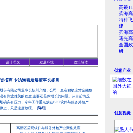
高银1
滨海高
特种飞
建
滨海高
曙光高
全国政
研
设计理念
发展环境
政策解读
创意产业
资招商 专访海泰发展董事长杨川
股份有限公司董事长杨川介绍，公司一直在积极应对金融危
没有到渡难关的程度,主要还是保增长的问题。从目前情况
场确实有压力，今年工作重点放在BPO软件与服务外包产
停止，只是速度放缓。
[详细]
创意视觉
·
高新区呈现软件与服务外包产业聚集效应