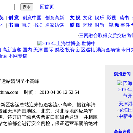
回首页
英
|
创 意
创意中国
创意高新
|
文 娱
文化
娱乐
影视
读书
英才
|
书 画
画坛
书坛
名家访谈
|
酷 图
环球
时尚
|
视 频
事件
·
三网融合取得实质突破尚需
闻
高新速递
国内
天津
国际
财经
投资
新区巡礼
渤海金项链
今日
新语
本网专稿
滨海新闻
客运站清明呈小高峰
.com 时间： 2010-04-06 12:52:54
·
天津港
海新区客运总站迎来短途客流小高峰。据往年清
·
滨海国
段如天津周围地区、北京、河北等地的应急车
·
中新生
辆。还开辟了绿色售票窗口和绿色通道，并相应
站之前都会进行安全例检，保证运营车辆的绝对
高新速递