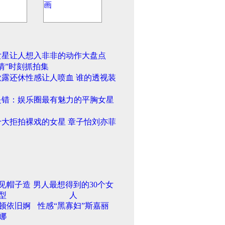
女星让人想入非非的动作大盘点
情”时刻抓拍集
欲露还休性感让人喷血 谁的透视装
是错：娱乐圈最有魅力的平胸女星
十大拒拍裸戏的女星 章子怡刘亦菲
见帽子造
男人最想得到的30个女
型
人
顿依旧婀
性感“黑寡妇”斯嘉丽
娜