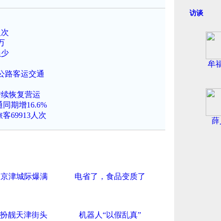
访谈
人次
万
员少
牟
公路客运交通
陆续恢复营运
同期增16.6%
69913人次
薛
假京津城际爆满
电省了，食品变质了
”扮靓天津街头
机器人“以假乱真”