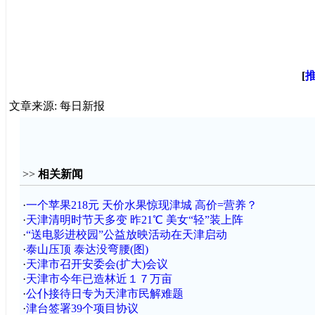
[
文章来源: 每日新报
>>
相关新闻
·
一个苹果218元 天价水果惊现津城 高价=营养？
·
天津清明时节天多变 昨21℃ 美女“轻”装上阵
·
“送电影进校园”公益放映活动在天津启动
·
泰山压顶 泰达没弯腰(图)
·
天津市召开安委会(扩大)会议
·
天津市今年已造林近１７万亩
·
公仆接待日专为天津市民解难题
·
津台签署39个项目协议