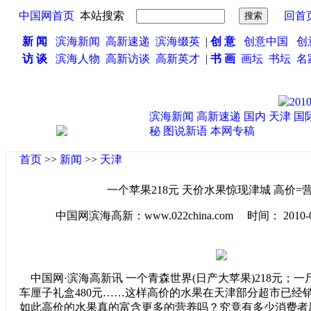
中国网首页
本站搜索
回首
新 闻
滨海新闻
高新速递
滨海缀英
|
创 意
创意中国
创
访 谈
滨海人物
高新访谈
高新英才
|
书 画
画坛
书坛
名
滨海新闻
高新速递
国内
天津
国
秘
图说新语
本网专稿
首页
>>
新闻
>>
天津
一个苹果218元 天价水果惊现津城 高价=
中国网滨海高新：www.022china.com 时间： 2010-04-0
中国网·滨海高新讯 一个青森世界(日产大苹果)218元；一
车厘子礼盒480元……这样高价的水果在天津部分超市已经
如此高价的水果真的富含更多的营养吗？究竟有多少消费者