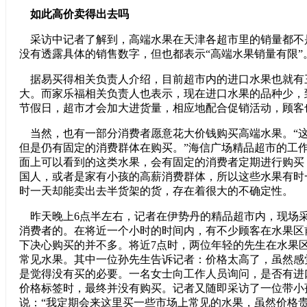
如此高价卖得出去吗
采访中记者了解到，高端水果在天津各超市里的销量都不
没有透露具体的销售数字，但也都表示“高端水果销量有限”
据易买得相关负责人介绍，目前超市内的进口水果也就有
大。而家乐福相关负责人也表示，现在进口水果的品种少，到
节假日，超市才会加大进货量，相应地配合促销活动，顾客
当然，也有一部分消费者愿意花大价钱购买高端水果。“
但是仍有固定的消费群体在购买。”海信广场精品超市的工
面上可以看到的这类水果，会有固定的消费者定期进行购买
国人，或者是家有小孩的高薪消费群体，所以这些水果有时
时一天却能卖出去半货架的货，存在着很大的不确定性。
昨天晚上6点半左右，记者在伊势丹的精品超市内，现场
消费者的。在将近一个小时的时间内，有不少顾客在水果区
下决心购买的并不多。将近7点时，两位年轻的先生在水果
常见水果。其中一位孙先生告诉记者：价格太高了，虽然感
是觉得没有买的必要。一名女士向工作人员询问，是否有进
价格标签时，最终并没有购买。记者又随即采访了一位带小
说：“我定期会来这里买一些市场上常见的水果，虽然价格