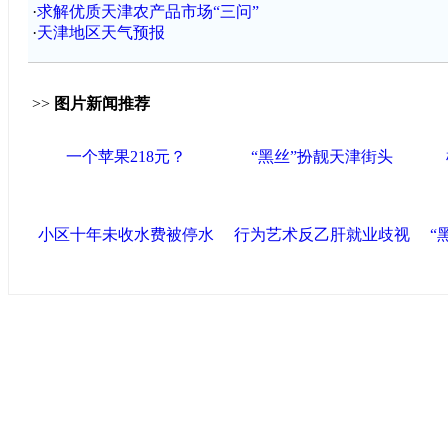
·
求解优质天津农产品市场“三问”
·
天津地区天气预报
>>
图片新闻推荐
一个苹果218元？
“黑丝”扮靓天津街头
小区十年未收水费被停水
行为艺术反乙肝就业歧视
“
中国政府网
|
中国网
|
人民网
|
新华网
|
央视网
|
国际在线
|
中国
闻
|
中国创新网
海泰控股集团
|
BPO基地
|
海泰投资担保
|
力神电池
|
赛象科