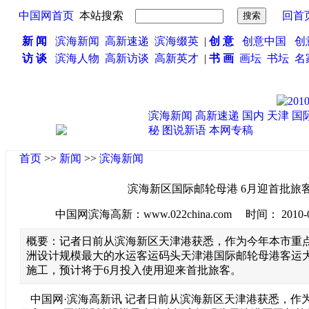
中国网首页
本站搜索
回首
新 闻
滨海新闻
高新速递
滨海缀英
|
创 意
创意中国
创
访 谈
滨海人物
高新访谈
高新英才
|
书 画
画坛
书坛
名
滨海新闻
高新速递
国内
天津
国
秘
图说新语
本网专稿
首页
>>
新闻
>>
滨海新闻
滨海新区国际邮轮母港 6月迎首批旅
中国网滨海高新：www.022china.com 时间： 2010-04-0
概要：记者日前从滨海新区天津港获悉，作为今年本市重
洲设计规模最大的水运客运码头天津港国际邮轮母港客运
施工，预计将于6月投入使用迎来首批旅客。
中国网·滨海高新讯 记者日前从滨海新区天津港获悉，作