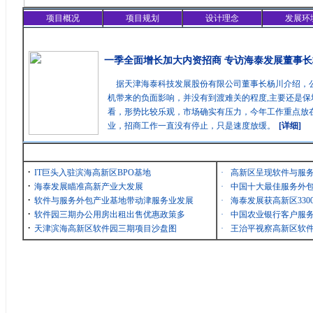
项目概况
项目规划
设计理念
发展环
精彩聚焦
一季全面增长加大内资招商 专访海泰发展董事长
据天津海泰科技发展股份有限公司董事长杨川介绍，
机带来的负面影响，并没有到渡难关的程度,主要还是保
看，形势比较乐观，市场确实有压力，今年工作重点放在
业，招商工作一直没有停止，只是速度放缓。
[详细]
最新消息
·
IT巨头入驻滨海高新区BPO基地
·
高新区呈现软件与服
·
海泰发展瞄准高新产业大发展
·
中国十大最佳服务外包
·
软件与服务外包产业基地带动津服务业发展
·
海泰发展获高新区33
·
软件园三期办公用房出租出售优惠政策多
·
中国农业银行客户服务
·
天津滨海高新区软件园三期项目沙盘图
·
王治平视察高新区软