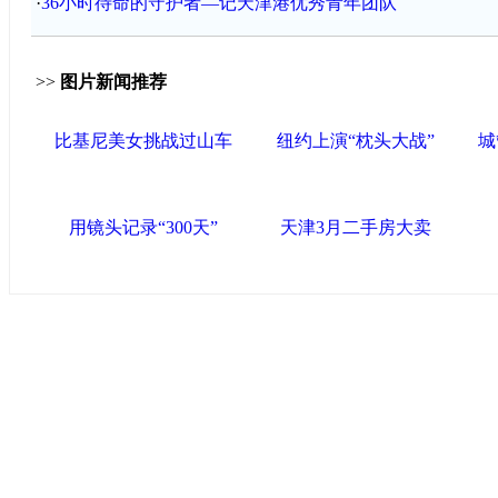
·
36小时待命的守护者—记天津港优秀青年团队
>>
图片新闻推荐
比基尼美女挑战过山车
纽约上演“枕头大战”
城
用镜头记录“300天”
天津3月二手房大卖
中国政府网
|
中国网
|
人民网
|
新华网
|
央视网
|
国际在线
|
中国
闻
|
中国创新网
海泰控股集团
|
BPO基地
|
海泰投资担保
|
力神电池
|
赛象科
联盟滨海