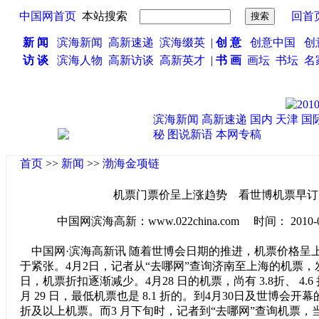
中国网首页
本站搜索
回首
新 闻
滨海新闻
高新速递
滨海缀英
|
创 意
创意中国
创
访 谈
滨海人物
高新访谈
高新英才
|
书 画
画坛
书坛
名
滨海新闻
高新速递
国内
天津
国
秘
图说新语
本网专稿
首页
>>
新闻
>>
渤海金项链
机票门票价呈上涨趋势 看世博机票早订
中国网滨海高新：www.022china.com 时间： 2010-04-0
中国网·滨海高新讯 随着世博会日期的推进，机票价格呈
于紧张。4月2日，记者从“去哪网”查询济南至上海的机票，发现
日，机票折扣逐渐减少。4月28 日的机票，尚有 3.8折、 4.
月 29 日，最低机票也是 8.1 折的。到4月30日及世博会开幕的
折及以上机票。而3
月下旬时，记者到“去哪网”查询机票，当时