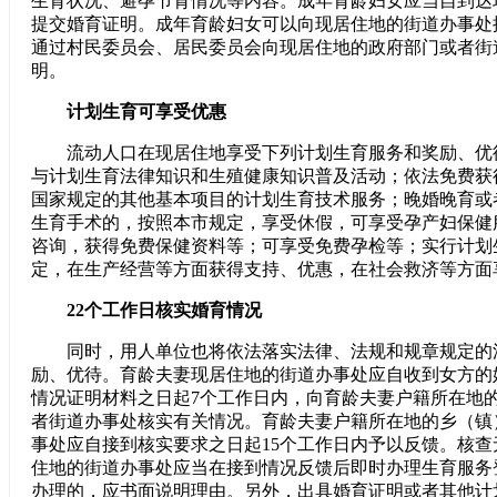
生育状况、避孕节育情况等内容。成年育龄妇女应当自到达
提交婚育证明。成年育龄妇女可以向现居住地的街道办事处
通过村民委员会、居民委员会向现居住地的政府部门或者街
明。
计划生育可享受优惠
流动人口在现居住地享受下列计划生育服务和奖励、优
与计划生育法律知识和生殖健康知识普及活动；依法免费获
国家规定的其他基本项目的计划生育技术服务；晚婚晚育或
生育手术的，按照本市规定，享受休假，可享受孕产妇保健
咨询，获得免费保健资料等；可享受免费孕检等；实行计划
定，在生产经营等方面获得支持、优惠，在社会救济等方面
22个工作日核实婚育情况
同时，用人单位也将依法落实法律、法规和规章规定的
励、优待。育龄夫妻现居住地的街道办事处应自收到女方的
情况证明材料之日起7个工作日内，向育龄夫妻户籍所在地
者街道办事处核实有关情况。育龄夫妻户籍所在地的乡（镇
事处应自接到核实要求之日起15个工作日内予以反馈。核
住地的街道办事处应当在接到情况反馈后即时办理生育服务
办理的，应书面说明理由。另外，出具婚育证明或者其他计