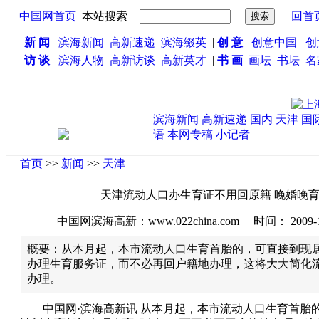
中国网首页
本站搜索
回首
新 闻
滨海新闻
高新速递
滨海缀英
|
创 意
创意中国
创
访 谈
滨海人物
高新访谈
高新英才
|
书 画
画坛
书坛
名
滨海新闻
高新速递
国内
天津
国
语
本网专稿
小记者
首页
>>
新闻
>>
天津
天津流动人口办生育证不用回原籍 晚婚晚
中国网滨海高新：www.022china.com 时间： 2009-10-1
概要：从本月起，本市流动人口生育首胎的，可直接到现
办理生育服务证，而不必再回户籍地办理，这将大大简化
办理。
中国网·滨海高新讯 从本月起，本市流动人口生育首胎