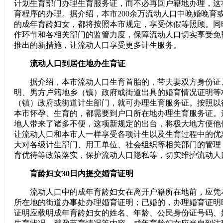
计划生育部门办理生育服务证，而不必再回户籍地办理，这
育程序的办理。据介绍，本市200余万流动人口中晚婚晚育
的成年育龄妇女，都将按照本市规定，享受休假等照顾。同
作环节和各相关部门的监管力度，保障流动人口切实享受免
推出的新措施，让流动人口享受更多计生服务。
流动人口到居住地办生育证
据介绍，本市流动人口生育首胎的，带夫妻双方身份证
明、男方户籍地乡（镇）政府或街道出具的婚育情况证明等
（镇）政府或街道计生部门，就可办理生育服务证。按照以
本市怀孕、生育的，都需要到户口所在地办理生育服务证。
地人带来了诸多不便，这项新规定的出台，将极大地方便他
让流动人口和本市人一样享受各项计生以及生育过程中的优
大对各级计生部门、用工单位、社会组织等相关部门的管理
育优待等政策落实，保护流动人口隐私等，切实维护流动人
育龄妇女30日内提交婚育证明
流动人口中的成年育龄妇女在离开户籍所在地前，应凭
所在地的街道办事处办理婚育证明；已婚的，办理婚育证明
证明应载明成年育龄妇女的姓名、年龄、公民身份证号码、