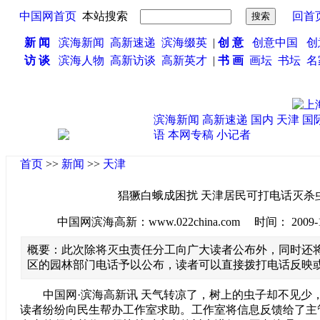
中国网首页
本站搜索
回首
新 闻
滨海新闻
高新速递
滨海缀英
|
创 意
创意中国
创
访 谈
滨海人物
高新访谈
高新英才
|
书 画
画坛
书坛
名
滨海新闻
高新速递
国内
天津
国
语
本网专稿
小记者
首页
>>
新闻
>>
天津
猖獗白蛾成困扰 天津居民可打电话灭杀
中国网滨海高新：www.022china.com 时间： 2009-10-1
概要：此次除将灭虫责任分工向广大读者公布外，同时还
区的园林部门电话予以公布，读者可以直接拨打电话反映
中国网·滨海高新讯 天气转凉了，树上的虫子却不见少
读者纷纷向民生帮办工作室求助。工作室将信息反馈给了主