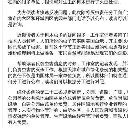
在内的很多单位，很快就对生虫的树木进行了灭虫处理。
为方便读者快速反映问题，此次除将灭虫责任分工向广
将市内六区和环城四区的园林部门电话予以公布，读者可以
是咨询。
近期读者关于树木虫多的疑问很多，工作室记者咨询了
技术人员解释，人们所说的虫子其实叫美国白蛾，其主要以
区已形成了虫害。目前这个季节正是美国白蛾的幼虫逐渐化
蛾纷纷爬到树上做准备，市民自然就能轻易发现它们的踪影
帮助读者反馈虫害信息的时候，工作室的记者发现，并
门负责虫害的灭杀工作。根据天津市城市绿化条例的相关规
的责任不仅是由园林局一家单位负责，所以园林部门特意通
何分工进行公布，读者们可以根据分工进行对照。
绿化条例的第二十二条规定确定，公园、道路、广场，
公园等的公共绿地由园林单位或者所属单位负责。单位附属
绿地、自建公园由该单位负责。居住区绿地实行物业管理的
管理；未实行物业管理的，由所在区、县人民政府城市绿化
情况确定的单位管理。生产绿地由经营管理者负责，而私人
有人负责。