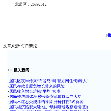
北辰区：26392012
[
文章来源: 每日新报
>>
相关新闻
·
居民区夜半传来“布谷鸟”叫 警方网住“蜘蛛人”
·
居民存款首度负增长带来的风险
·
居民收入增长难掩“平均”实质
·
居民楼浓烟弥漫 楼长保安疏散群众立大功
·
居民不堪忍受烧烤档噪音 开枪打伤3名食客
·
居民楼沉陷裂大缝 住户纸糊墙缝观察危情(图)