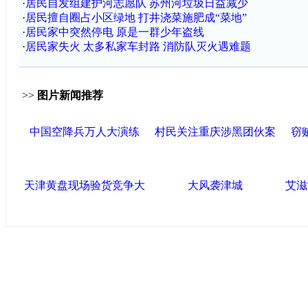
·
居民自发组建护河志愿队 苏州河垃圾日益减少
·
居民擅自圈占小区绿地 打井浇菜施肥成“菜地”
·
居民家中突然停电 原是一群少年盗线
·
居民家失火 太多私家车封路 消防队灭火遇难题
>>
图片新闻推荐
中国空降兵万人大演练
村民关注重庆涉黑团伙案
窃
天津黄盘现场验货竞争大
大风袭津城
艾滋
中国政府网
|
中国网
|
人民网
|
新华网
|
央视网
|
国际在线
|
中
中国共产党新闻
|
中国人权
|
学习时报
|
中国法院网
|
北青网
|