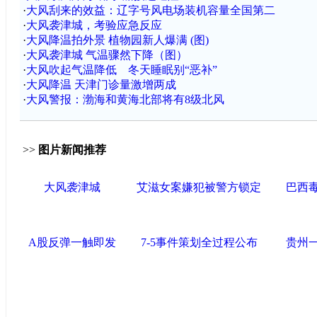
·
大风刮来的效益：辽字号风电场装机容量全国第二
·
大风袭津城，考验应急反应
·
大风降温拍外景 植物园新人爆满 (图)
·
大风袭津城 气温骤然下降（图）
·
大风吹起气温降低 冬天睡眠别“恶补”
·
大风降温 天津门诊量激增两成
·
大风警报：渤海和黄海北部将有8级北风
>>
图片新闻推荐
大风袭津城
艾滋女案嫌犯被警方锁定
巴西
A股反弹一触即发
7-5事件策划全过程公布
贵州一