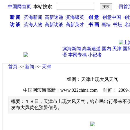
中国网首页
本站搜索
回首
新 闻
滨海新闻
高新速递
滨海缀英
|
创 意
创意中国
创
访 谈
滨海人物
高新访谈
高新英才
|
书 画
画坛
书坛
名
滨海新闻
高新速递
国内
天津
国
语
本网专稿
小记者
首页
>>
新闻
>>
天津
组图：天津出现大风天气
中国网滨海高新：www.022china.com 时间： 2009-10-1
概要：１８日，天津市出现大风天气，给市民出行带来不
发布大风黄色预警信号。