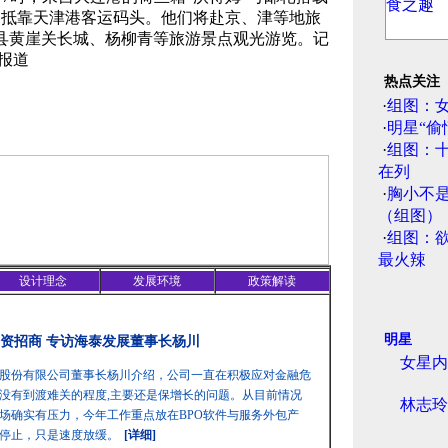
，顺利抵靠天津港客运码头。他们将赴京、津等地旅
县黄崖关长城、杨柳青等旅游景点观光游览。记
影报道
热点关注
·
组图：
·
明星“偷
·
组图：
在列
·
胸小不
（组图）
·
组图：
最火辣
设计理念
发展环境
政策解读
明星
资招商 专访海泰发展董事长杨川
女星内
股份有限公司董事长杨川介绍，公司一直在积极应对金融危
没有到渡难关的程度,主要还是保增长的问题。从目前情况
林志玲
场确实有压力，今年工作重点放在BPO软件与服务外包产
停止，只是速度放缓。
[详细]