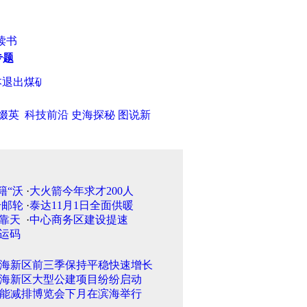
读书
专题
出煤矿
·
中钢协亮出中国统一价格 将整肃铁矿石市场
·
时代周刊
缀英
科技前沿
史海探秘
图说新
·
大火箭今年求才200人
·
泰达11月1日全面供暖
·
中心商务区建设提速
海新区前三季保持平稳快速增长
海新区大型公建项目纷纷启动
能减排博览会下月在滨海举行