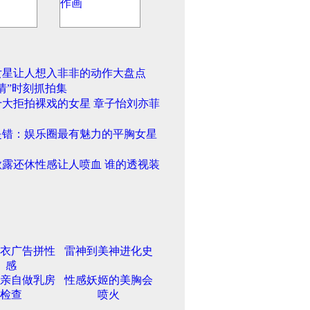
女星让人想入非非的动作大盘点
情”时刻抓拍集
十大拒拍裸戏的女星 章子怡刘亦菲
是错：娱乐圈最有魅力的平胸女星
欲露还休性感让人喷血 谁的透视装
衣广告拼性
雷神到美神进化史
感
亲自做乳房
性感妖姬的美胸会
检查
喷火