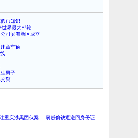
范假币知识
停世界最大邮轮
保理公司滨海新区成立
牌违章车辆
航线
工
轻生男子
线交警
注重庆涉黑团伙案
窃贼偷钱返送回身份证