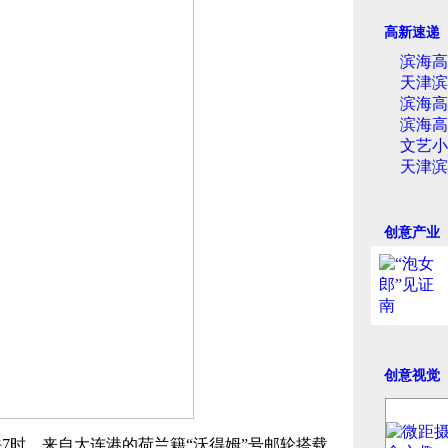
高新速递
滨海高
天津滨
滨海高
滨海高
文艺小
天津滨
创意产业
创意视觉
午7时，来自大连港的荷兰籍“沃得姆”号邮轮搭载