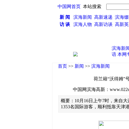
中国网首页
本站搜索
新 闻
滨海新闻
高新速递
滨海缀
访 谈
滨海人物
高新访谈
高新
滨海新
语
本网
首页
>>
新闻
>>
滨海新闻
荷兰籍“沃得姆”
中国网滨海高新：www.022china
概要：10月16日上午7时，来自大
1353名国际游客，顺利抵靠天津