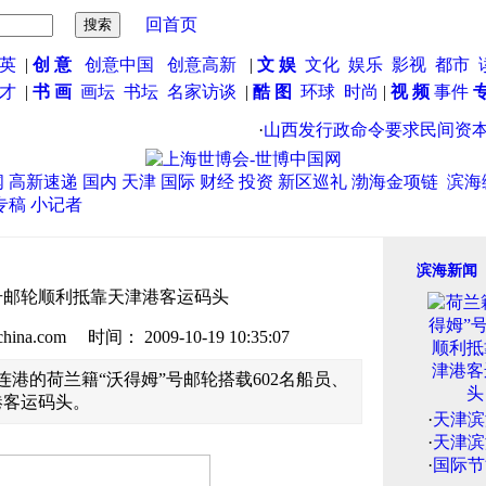
回首页
英
|
创 意
创意中国
创意高新
|
文 娱
文化
娱乐
影视
都市
英才
|
书 画
画坛
书坛
名家访谈
|
酷 图
环球
时尚
|
视 频
事件
·
山西发行政命令要求民间资本退
闻
高新速递
国内
天津
国际
财经
投资
新区巡礼
渤海金项链
滨海
专稿
小记者
滨海新闻
号邮轮顺利抵靠天津港客运码头
.com 时间： 2009-10-19 10:35:07
连港的荷兰籍“沃得姆”号邮轮搭载602名船员、
港客运码头。
·
天津滨
·
天津滨
·
国际节