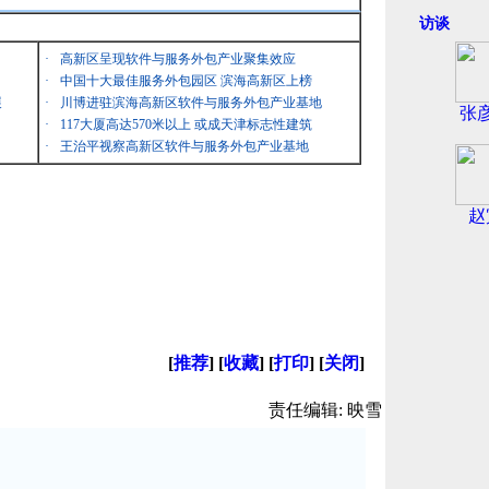
访谈
·
高新区呈现软件与服务外包产业聚集效应
·
中国十大最佳服务外包园区 滨海高新区上榜
展
·
川博进驻滨海高新区软件与服务外包产业基地
张
·
117大厦高达570米以上 或成天津标志性建筑
·
王治平视察高新区软件与服务外包产业基地
赵
[
推荐
] [
收藏
] [
打印
] [
关闭
]
责任编辑: 映雪