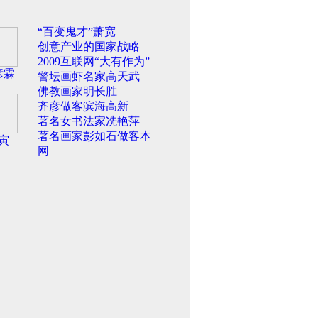
“百变鬼才”萧宽
创意产业的国家战略
2009互联网“大有作为”
彦霖
警坛画虾名家高天武
佛教画家明长胜
齐彦做客滨海高新
著名女书法家冼艳萍
著名画家彭如石做客本
寅
网