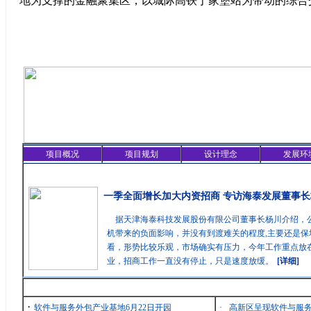
地为支撑的金融聚集区，以城际高铁于家堡站为带动的综合
项目概况
项目规划
设计理念
发展环
精彩聚焦
一季全面增长加大内资招商 专访海泰发展董事长
据天津海泰科技发展股份有限公司董事长杨川介绍，
机带来的负面影响，并没有到渡难关的程度,主要还是保
看，形势比较乐观，市场确实有压力，今年工作重点放在
业，招商工作一直没有停止，只是速度放缓。
[详细]
最新消息
·
软件与服务外包产业基地6月22日开园
·
高新区呈现软件与服