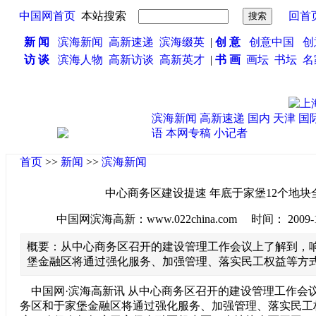
中国网首页
本站搜索
回首
新 闻
滨海新闻
高新速递
滨海缀英
|
创 意
创意中国
创
访 谈
滨海人物
高新访谈
高新英才
|
书 画
画坛
书坛
名
滨海新闻
高新速递
国内
天津
国
语
本网专稿
小记者
首页
>>
新闻
>>
滨海新闻
中心商务区建设提速 年底于家堡12个地块
中国网滨海高新：www.022china.com 时间： 2009-10-1
概要：从中心商务区召开的建设管理工作会议上了解到，
堡金融区将通过强化服务、加强管理、落实民工权益等方
中国网·滨海高新讯 从中心商务区召开的建设管理工作会
务区和于家堡金融区将通过强化服务、加强管理、落实民工