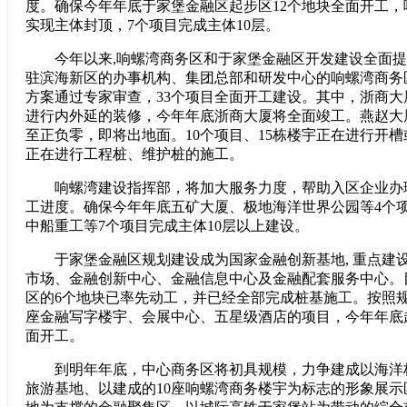
度。确保今年年底于家堡金融区起步区12个地块全面开工，
实现主体封顶，7个项目完成主体10层。
今年以来,响螺湾商务区和于家堡金融区开发建设全面提
驻滨海新区的办事机构、集团总部和研发中心的响螺湾商务
方案通过专家审查，33个项目全面开工建设。其中，浙商
进行内外延的装修，今年年底浙商大厦将全面竣工。燕赵大
至正负零，即将出地面。10个项目、15栋楼宇正在进行开槽
正在进行工程桩、维护桩的施工。
响螺湾建设指挥部，将加大服务力度，帮助入区企业办
工进度。确保今年年底五矿大厦、极地海洋世界公园等4个
中船重工等7个项目完成主体10层以上建设。
于家堡金融区规划建设成为国家金融创新基地, 重点建
市场、金融创新中心、金融信息中心及金融配套服务中心。
区的6个地块已率先动工，并已经全部完成桩基施工。按照规
座金融写字楼宇、会展中心、五星级酒店的项目，今年年底
面开工。
到明年年底，中心商务区将初具规模，力争建成以海洋
旅游基地、以建成的10座响螺湾商务楼宇为标志的形象展