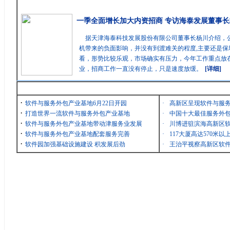
精彩聚焦
一季全面增长加大内资招商 专访海泰发展董事长
据天津海泰科技发展股份有限公司董事长杨川介绍，
机带来的负面影响，并没有到渡难关的程度,主要还是保
看，形势比较乐观，市场确实有压力，今年工作重点放在
业，招商工作一直没有停止，只是速度放缓。
[详细]
最新消息
·
软件与服务外包产业基地6月22日开园
·
高新区呈现软件与服
·
打造世界一流软件与服务外包产业基地
·
中国十大最佳服务外包
·
软件与服务外包产业基地带动津服务业发展
·
川博进驻滨海高新区
·
软件与服务外包产业基地配套服务完善
·
117大厦高达570米
·
软件园加强基础设施建设 积发展后劲
·
王治平视察高新区软