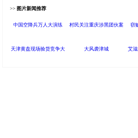
>>
图片新闻推荐
中国空降兵万人大演练
村民关注重庆涉黑团伙案
窃
天津黄盘现场验货竞争大
大风袭津城
艾滋
中国政府网
|
中国网
|
人民网
|
新华网
|
央视网
|
国际在线
|
中
中国共产党新闻
|
中国人权
|
学习时报
|
中国法院网
|
北青网
|
联盟滨海
天津滨海新区官方网站
|
泰达在线
|
滨海新闻网 |
天津开发区
塘沽政务网
|
大港区信息网
|
海泰投资担保
|
滨海新区参观考
友情链接
天津政务网
|
天津科技网
|
北方网
|
天津网
|
今晚报
|
新华网