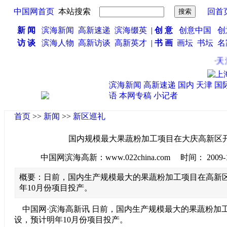
中国网首页
本站搜索
回首
新 闻
滨海新闻
高新速递
滨海缀英
|
创 意
创意中国
创
访 谈
滨海人物
高新访谈
高新英才
|
书 画
画坛
书坛
名
·
天津
滨海新闻
高新速递
国内
天津
国
语
本网专稿
小记者
首页
>>
新闻
>>
新区巡礼
国内规模最大果蔬粉加工项目在大庆高新区
中国网滨海高新：www.022china.com 时间： 2009-10-1
概要：日前，国内生产规模最大的果蔬粉加工项目在高新
年10月份项目投产。
中国网·滨海高新讯 日前，国内生产规模最大的果蔬粉加
设，预计明年10月份项目投产。