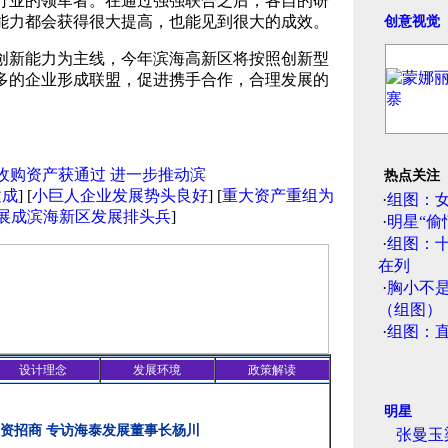
行业的领军者。在通过强强联合之后，各自的研
能力都会获得很大提高，也能见到很大的成效。
创意视觉
新能力为主线，今年滨海高新区将按照创新型
多的企业形成联盟，促进携手合作，合理发展的
热点关注
建成
] [
小巨人企业发展势头良好
] [
重大资产重组为
·
组图：
发展成滨海新区发展排头兵
]
·
明星“偷
·
组图：
在列
·
胸小不
（组图）
·
组图：
设计理念
发展环境
政策解读
明星
资招商 专访海泰发展董事长杨川
张曼玉