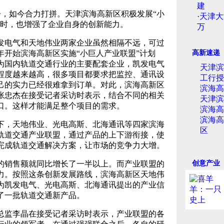
建
争，如今合力打拼。天津滨海高新区积极发展“小
·
天津大
同时，也增强了企业自身的创新能力。
万
电气和天地伟业两家企业虽然相隔不远，可过
年开始滨海高新区实施“小巨人产业联盟”计划
高新速递
为国内轨道交通行业的主要配套企业，凯发电气
天津滨
程度越来越高，很多项目都要求把监控、通讯设
工行授
己的实力已经很难拿到订单。对此，滨海高新区
滨海高
张忠杰在接受记者采访时表示，结合不同的相关
天津滨
口。这样才能满足整个项目的需求。
滨海高
滨海高
，天地伟业、光电高斯、北海通讯等四家滨海
区
轨道交通产业联盟，通过产品的上下游衔接，使
完成轨道交通解决方案，让市场的竞争力大增。
销售额就同比增长了一半以上。而产业联盟的
创意产业
力。按照这条创新发展路线，滨海高新区天地伟
为凯发电气、光电高斯、北海通讯提出的产业信
了一批轨道交通新产品。
监李晶在接受记者采访时表示，产业联盟的各