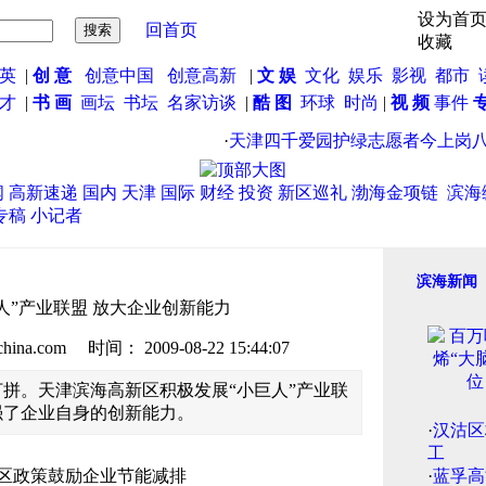
设为首
回首页
收藏
英
|
创 意
创意中国
创意高新
|
文 娱
文化
娱乐
影视
都市
英才
|
书 画
画坛
书坛
名家访谈
|
酷 图
环球
时尚
|
视 频
事件
·
天津四千爱园护绿志愿者今上岗八大
闻
高新速递
国内
天津
国际
财经
投资
新区巡礼
渤海金项链
滨海
专稿
小记者
滨海新闻
人”产业联盟 放大企业创新能力
.com 时间： 2009-08-22 15:44:07
拼。天津滨海高新区积极发展“小巨人”产业联
强了企业自身的创新能力。
·
汉沽区
工
·
蓝孚高