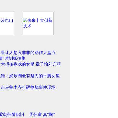
女星让人想入非非的动作大盘点
情”时刻抓拍集
十大拒拍裸戏的女星 章子怡刘亦菲
是错：娱乐圈最有魅力的平胸女星
直击乌鲁木齐打砸抢烧事件现场
梁朝伟情侣旧
周伟童 真“胸”