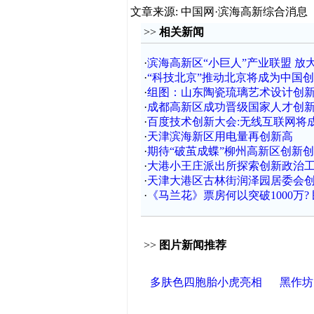
文章来源: 中国网·滨海高新综合消息
>>
相关新闻
·
滨海高新区“小巨人”产业联盟 放
·
“科技北京”推动北京将成为中国
·
组图：山东陶瓷琉璃艺术设计创
·
成都高新区成功晋级国家人才创
·
百度技术创新大会:无线互联网将
·
天津滨海新区用电量再创新高
·
期待“破茧成蝶”柳州高新区创新
·
大港小王庄派出所探索创新政治
·
天津大港区古林街润泽园居委会
·
《马兰花》票房何以突破1000万?
>>
图片新闻推荐
多肤色四胞胎小虎亮相
黑作坊