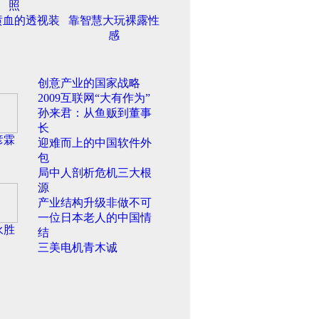
照
喷血的透视装
靠智慧大玩裸露性
感
创意产业的国家战略
2009互联网“大有作为”
孙来君：从鱼贩到董事
长
彦霖
迎难而上的中国软件外
包
局中人剖析危机三大根
源
产业结构升级非做不可
一位日本老人的中国情
永胜
结
三美电机青木诚