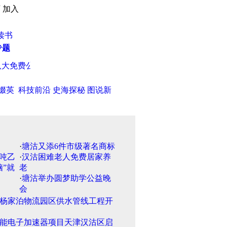
页
加入
读书
专题
免费公园
·
天津市今年继续深化改革解决看病难看病贵问题
·
天津
缀英
科技前沿
史海探秘
图说新
·
塘沽又添6件市级著名商标
·
汉沽困难老人免费居家养
老
·
塘沽举办圆梦助学公益晚
会
杨家泊物流园区供水管线工程开
能电子加速器项目天津汉沽区启