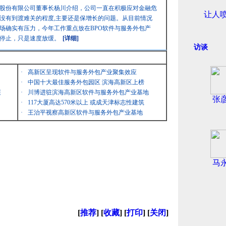
股份有限公司董事长杨川介绍，公司一直在积极应对金融危
让人
没有到渡难关的程度,主要还是保增长的问题。从目前情况
场确实有压力，今年工作重点放在BPO软件与服务外包产
停止，只是速度放缓。
[详细]
访谈
·
高新区呈现软件与服务外包产业聚集效应
·
中国十大最佳服务外包园区 滨海高新区上榜
展
·
川博进驻滨海高新区软件与服务外包产业基地
张
·
117大厦高达570米以上 或成天津标志性建筑
·
王治平视察高新区软件与服务外包产业基地
马
[
推荐
] [
收藏
] [
打印
] [
关闭
]