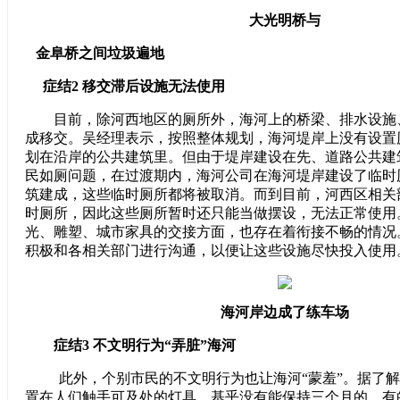
大光明桥与
金阜桥之间垃圾遍地
症结2
移交滞后设施无法使用
目前，除河西地区的厕所外，海河上的桥梁、排水设施、
成移交。吴经理表示，按照整体规划，海河堤岸上没有设置
划在沿岸的公共建筑里。但由于堤岸建设在先、道路公共建
民如厕问题，在过渡期内，海河公司在海河堤岸建设了临时
筑建成，这些临时厕所都将被取消。而到目前，河西区相关
时厕所，因此这些厕所暂时还只能当做摆设，无法正常使用
光、雕塑、城市家具的交接方面，也存在着衔接不畅的情况
积极和各相关部门进行沟通，以便让这些设施尽快投入使用
海河岸边成了练车场
症结3
不文明行为“弄脏”海河
此外，个别市民的不文明行为也让海河“蒙羞”。据了解
置在人们触手可及处的灯具，基乎没有能保持三个月的，有