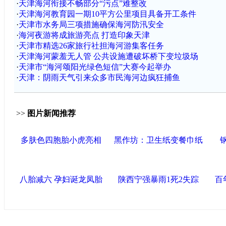
·
天津海河衔接不畅部分“污点”难整改
·
天津海河教育园一期10平方公里项目具备开工条件
·
天津市水务局三项措施确保海河防汛安全
·
海河夜游将成旅游亮点 打造印象天津
·
天津市精选26家旅行社担海河游集客任务
·
天津海河蒙羞无人管 公共设施遭破坏桥下变垃圾场
·
天津市“海河颂阳光绿色短信”大赛今起举办
·
天津：阴雨天气引来众多市民海河边疯狂捕鱼
>>
图片新闻推荐
多肤色四胞胎小虎亮相
黑作坊：卫生纸变餐巾纸
八胎减六 孕妇诞龙凤胎
陕西宁强暴雨1死2失踪
百