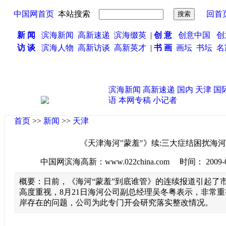
中国网首页
本站搜索
回首
新 闻
滨海新闻
高新速递
滨海缀英
|
创 意
创意中国
创
访 谈
滨海人物
高新访谈
高新英才
|
书 画
画坛
书坛
名
滨海新闻
高新速递
国内
天津
国
语
本网专稿
小记者
首页
>>
新闻
>>
天津
《天津海河"蒙羞"》续:三大症结困扰海
中国网滨海高新：www.022china.com 时间： 2009-08-2
概要：日前，《海河“蒙羞”到底谁管》的连续报道引起了
高度重视，8月21日海河公司副总经理吴冬粤表示，非常
岸存在的问题，公司为此专门开会研究落实整改情况。