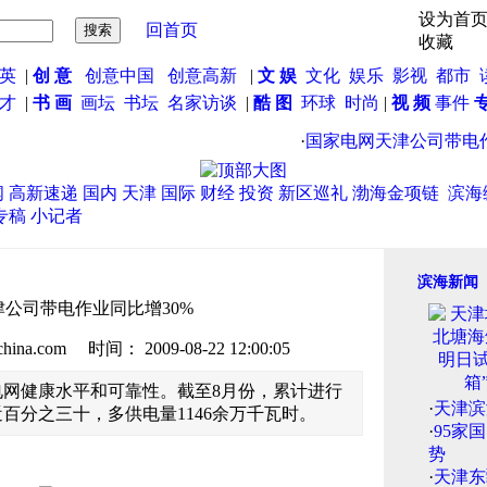
设为首
回首页
收藏
英
|
创 意
创意中国
创意高新
|
文 娱
文化
娱乐
影视
都市
英才
|
书 画
画坛
书坛
名家访谈
|
酷 图
环球
时尚
|
视 频
事件
·
国家电网天津公司带电作业
闻
高新速递
国内
天津
国际
财经
投资
新区巡礼
渤海金项链
滨海
专稿
小记者
滨海新闻
公司带电作业同比增30%
.com 时间： 2009-08-22 12:00:05
网健康水平和可靠性。截至8月份，累计进行
·
天津滨
近百分之三十，多供电量1146余万千瓦时。
·
95家
势
·
天津东