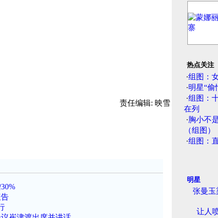
热点关注
·
组图：
·
明星“偷
·
组图：
责任编辑: 映雪
在列
·
胸小不
（组图）
·
组图：
明星
30%
张曼玉
报告
行
让人
会议崔津渡出席并讲话