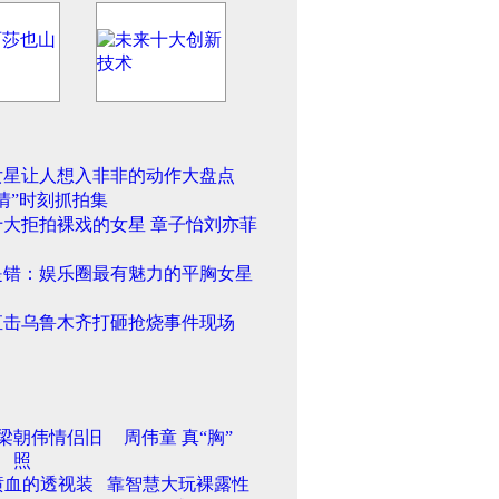
女星让人想入非非的动作大盘点
情”时刻抓拍集
十大拒拍裸戏的女星 章子怡刘亦菲
是错：娱乐圈最有魅力的平胸女星
直击乌鲁木齐打砸抢烧事件现场
梁朝伟情侣旧
周伟童 真“胸”
照
喷血的透视装
靠智慧大玩裸露性