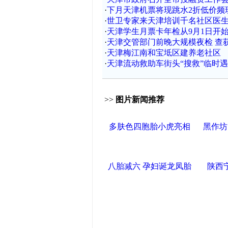
·
下月天津机票将现跳水2折低价频
·
世卫专家来天津培训千名社区医
·
天津学生月票卡年检从9月1日开
·
天津交管部门前晚大规模夜检 查获
·
天津梅江南和宝坻区建养老社区
·
天津流动救助车街头“搜救”临时
>>
图片新闻推荐
多肤色四胞胎小虎亮相
黑作坊
八胎减六 孕妇诞龙凤胎
陕西