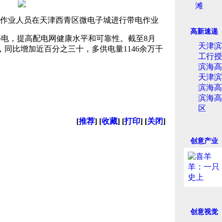
滩
电作业人员在天津西青区微电子城进行带电作业
高新速递
停电，提高配电网健康水平和可靠性。截至8月
天津滨
次，同比增加近
百分之三十，多供电量1146余万千
工行授
滨海高
天津滨
滨海高
滨海高
区
[
推荐
] [
收藏
] [
打印
] [
关闭
]
创意产业
创意视觉