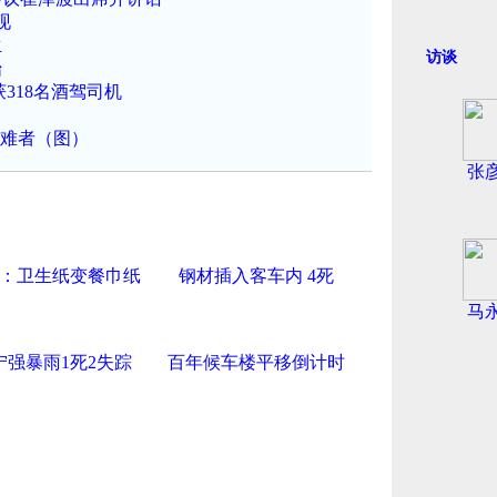
现
生
访谈
始
318名酒驾司机
遇难者（图）
张
：卫生纸变餐巾纸
钢材插入客车内 4死
马
宁强暴雨1死2失踪
百年候车楼平移倒计时