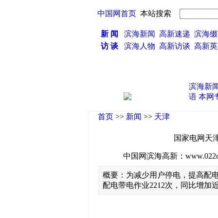
中国网首页
本站搜索
新 闻
滨海新闻
高新速递
滨海缀
访 谈
滨海人物
高新访谈
高新
滨海新
语
本网
首页
>>
新闻
>>
天津
国家电网天津
中国网滨海高新：www.022china
概要：为减少用户停电，提高配电
配电带电作业2212次，同比增加