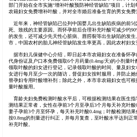
部门开始在全市实施“增补叶酸预防神经管缺陷”项目，计划
农籍妇女免费增补叶酸，并对全市婚后准备生育的男女免费
近年来，神经管缺陷已位列中国婴儿出生缺陷疾病的前5
死、致残的主要原因。而怀孕前后合理补充叶酸可减少约90
的发生，还可减少先天性心脏病、唇腭裂等出生缺陷的发生
市，中国农村的胎儿神经管缺陷发生率更高，因此农村妇女
据市妇儿保健中心介绍，即日起本市农籍妇女在准备怀孕
代身份证及户口本免费领取6个月药量(0.4mg/天)的小剂量
领取叶酸的妇女进行登记，记录领取叶酸的时间、量及妇女
女进行每月至少一次的随访，督促妇女按时服用，并防止她
替孕妇专用叶酸增补剂；除此之外，本市非农籍妇女也可根
量叶酸服用。
育龄夫妇免费检测叶酸水平后，可根据检测结果在医生指
测结果正常者，女性在孕前3个月至孕后3个月每天补充叶酸0
妻子孕前3个月至怀孕，每天补充叶酸0.4mg；叶酸检测结
按0.8mg的剂量进行纠正，并每月复查，至叶酸水平达到正
补充叶酸。