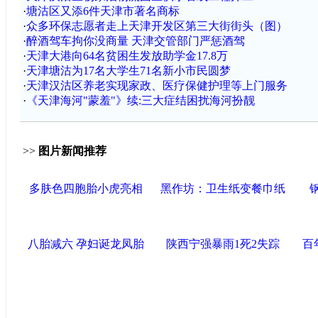
·
塘沽区又添6件天津市著名商标
·
众多环保志愿者走上天津开发区第三大街街头（图）
·
醉酒驾车拘你没商量 天津交管部门严惩酒驾
·
天津大港向64名贫困生发放助学金17.8万
·
天津塘沽为17名大学生71名新小市民圆梦
·
天津汉沽区养老实现家政、医疗保健护理等上门服务
·
《天津海河"蒙羞"》续:三大症结困扰海河扮靓
>>
图片新闻推荐
多肤色四胞胎小虎亮相
黑作坊：卫生纸变餐巾纸
八胎减六 孕妇诞龙凤胎
陕西宁强暴雨1死2失踪
百