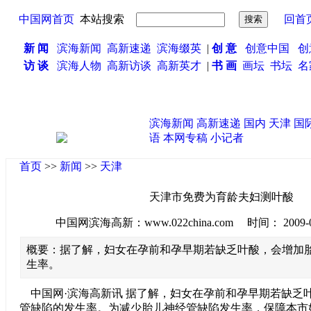
中国网首页
本站搜索
回首
新 闻
滨海新闻
高新速递
滨海缀英
|
创 意
创意中国
创
访 谈
滨海人物
高新访谈
高新英才
|
书 画
画坛
书坛
名
滨海新闻
高新速递
国内
天津
国
语
本网专稿
小记者
首页
>>
新闻
>>
天津
天津市免费为育龄夫妇测叶酸
中国网滨海高新：www.022china.com 时间： 2009-08-2
概要：据了解，妇女在孕前和孕早期若缺乏叶酸，会增加
生率。
中国网·滨海高新讯 据了解，妇女在孕前和孕早期若缺乏
管缺陷的发生率。为减少胎儿神经管缺陷发生率，保障本市