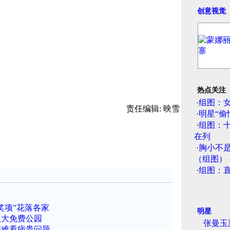
创意视觉
热点关注
·
组图：
责任编辑: 映雪
·
明星“偷
·
组图：
在列
·
胸小不
（组图）
·
组图：
）
奖项”花落各家
明星
八大免费公园
张曼玉
病难看病贵问题