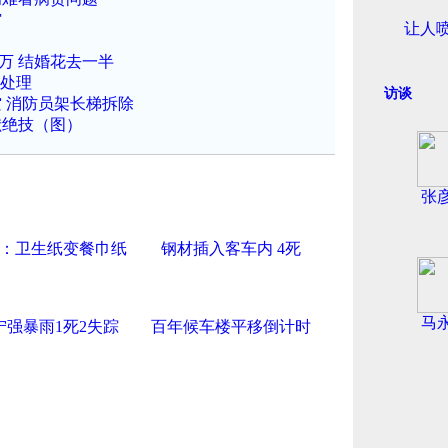
馆
让人
5万 结婚花去一半
”处理
访谈
 消防员架长梯拆除
献绝技（图）
张
：卫生纸变餐巾纸
钢材插入客车内 4死
马
宁强暴雨1死2失踪
百年候车楼平移倒计时