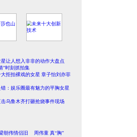
女星让人想入非非的动作大盘点
情”时刻抓拍集
十大拒拍裸戏的女星 章子怡刘亦菲
是错：娱乐圈最有魅力的平胸女星
直击乌鲁木齐打砸抢烧事件现场
梁朝伟情侣旧
周伟童 真“胸”