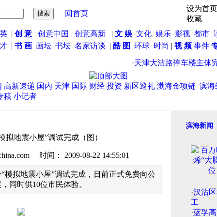
设为首
回首页
收藏
英
|
创 意
创意中国
创意高新
|
文 娱
文化
娱乐
影视
都市
英才
|
书 画
画坛
书坛
名家访谈
|
酷 图
环球
时尚
|
视 频
事件
·
天津大沽路停车楼主体完
闻
高新速递
国内
天津
国际
财经
投资
新区巡礼
渤海金项链
滨海
专稿
小记者
滨海新闻
模拟地震小屋”调试完成（图）
.com 时间： 2009-08-22 14:55:01
“模拟地震小屋”调试完成，日前正式免费向公
震，同时供10位市民体验。
·
汉沽区
工
·
蓝孚高