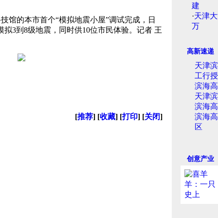
建
·
天津大
技馆的本市首个“模拟地震小屋”调试完成，日
万
拟3到8级地震，同时供10位市民体验。记者 王
高新速递
天津滨
工行授
滨海高
天津滨
滨海高
[
推荐
] [
收藏
] [
打印
] [
关闭
]
滨海高
区
创意产业