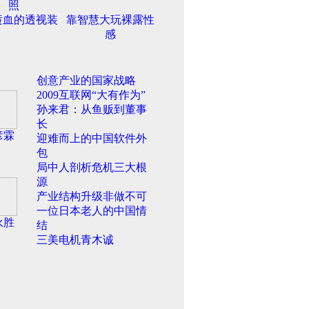
照
喷血的透视装
靠智慧大玩裸露性
感
创意产业的国家战略
2009互联网“大有作为”
孙来君：从鱼贩到董事
长
彦霖
迎难而上的中国软件外
包
局中人剖析危机三大根
源
产业结构升级非做不可
一位日本老人的中国情
永胜
结
三美电机青木诚