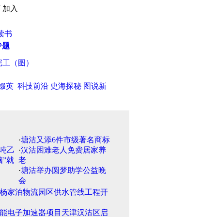
页
加入
读书
专题
工（图）
·
津门“票痴”当年的人生三愿
·
《福布斯》评出全球百大女
缀英
科技前沿
史海探秘
图说新
·
塘沽又添6件市级著名商标
·
汉沽困难老人免费居家养
老
·
塘沽举办圆梦助学公益晚
会
杨家泊物流园区供水管线工程开
能电子加速器项目天津汉沽区启