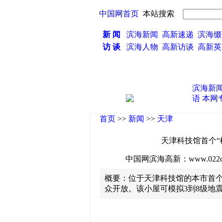
中国网首页
本站搜索
新 闻
滨海新闻
高新速递
滨海缀
访 谈
滨海人物
高新访谈
高新
滨海新
语
本网
首页
>>
新闻
>>
天津
天津科技馆首个“
中国网滨海高新：www.022china
概要：位于天津科技馆的本市首个
众开放。该小屋可模拟3到8级地