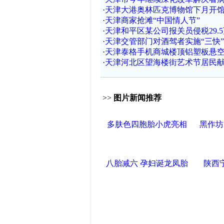
·
天津大港奥林匹克博物馆下月开
·
天津商家抢滩“中国情人节”
·
天津和平区某公司报关员侵税29.
·
天津交管部门对酒驾者实施“三快
·
天津泰格手机商城楼顶铝塑板悬空
·
天津河北区望海楼街艺术节居民
>>
图片新闻推荐
多肤色四胞胎小虎亮相
黑作坊
八胎减六 孕妇诞龙凤胎
陕西