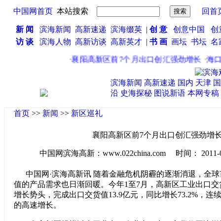
中国网首页
本站搜索
回首
新 闻
滨海新闻
高新速递
滨海缀英
|
创 意
创意中国
创
访 谈
滨海人物
高新访谈
高新英才
|
书 画
画坛
书坛
名
·
襄阳高新区前7个月出口创汇强劲增长
·
海口高
滨海新闻
高新速递
国内
天津
国
沿
史海探秘
图说新语
本网专稿
首页
>>
新闻
>>
新区巡礼
襄阳高新区前7个月出口创汇强劲增
中国网滨海高新：www.022china.com 时间： 2011-08-1
中国网·滨海高新讯 随着金融危机阴霾的逐渐消退，全球
值的产品需求也日渐回暖。今年1至7月，高新区工业出口
增长势头，完成出口交货值13.9亿元，同比增长73.2%，连
的高速增长。