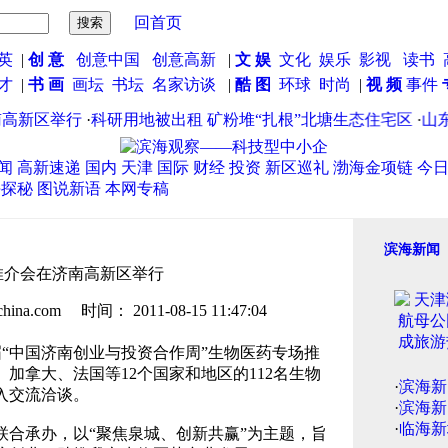
回首页
英
|
创 意
创意中国
创意高新
|
文 娱
文化
娱乐
影视
读书
英才
|
书 画
画坛
书坛
名家访谈
|
酷 图
环球
时尚
|
视 频
事件
新区举行
·
科研用地被出租 矿粉堆“扎根”北塘生态住宅区
·
山东本
闻
高新速递
国内
天津
国际
财经
投资
新区巡礼
渤海金项链
今
海探秘
图说新语
本网专稿
滨海新闻
推介会在济南高新区举行
.com 时间： 2011-08-15 11:47:04
“中国济南创业与投资合作周”生物医药专场推
加拿大、法国等12个国家和地区的112名生物
·
滨海新
入交流洽谈。
·
滨海新
·
临海新
承办，以“聚焦泉城、创新共赢”为主题，旨