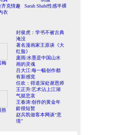
拉齐克情趣
Sarah Shahi性感半裸
内衣
封俊虎：学书不被古典
淹没
著名漫画家王原谈《大
红脸》
庞雨:水墨是中国山水
素梅
画的灵魂
吕大江:每一幅创作都
有新感觉
任欢：得道深处谢恩师
王正升:艺术沾上江湖
气挺悲哀
王春涛:创作的黄金年
龄很短暂
得胜
赵兵凯做客本网谈“意
境”