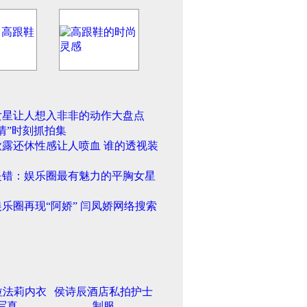
女星让人想入非非的动作大盘点
情”时刻抓拍集
欲露还休性感让人喷血 谁的透视装
是错：娱乐圈最有魅力的平胸女星
乐圈再现“阿娇” 闫凤娇网络搜索
拉法莉内衣
侯诗辰酒店私拍护士
写真
制服