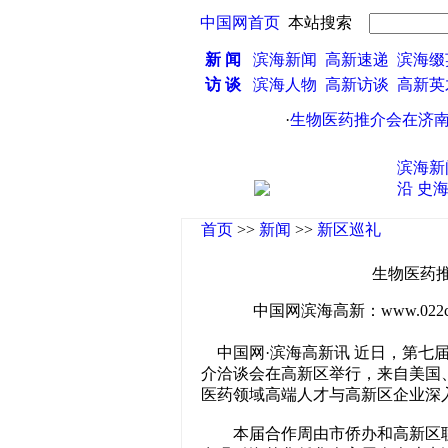
中国网首页
本站搜索
新 闻
滨海新闻
高新速递
滨海缀
访 谈
滨海人物
高新访谈
高新
·
生物医药推介会在济南高
滨海新
沿
史
首页
>>
新闻
>>
新区巡礼
生物医药
中国网滨海高新：www.022china
中国网·滨海高新讯 近日，第七届
介洽谈会在高新区举行，来自美国、
医药领域高端人才与高新区企业深
本届合作周由市侨办和高新区联合