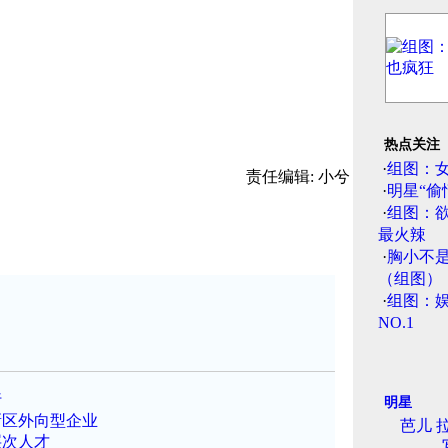
热点关注
·
组图：
责任编辑: 小兮
·
明星“偷
·
组图：
最火辣
·
胸小不
（组图）
·
组图：娱
NO.1
行
明星
新区外向型企业
芭儿 
层次人才