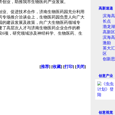
济创业，助推我市生物医药产业发展。
高新速递
业、促进技术合作，济南生物医药园充分利用
滨海高
药专场推介洽谈会上，生物医药园负责人向广大
长点
园的建设发展及政策，向广大生物医药领域专
渤龙湖
建了高层次人才与济南生物医药企业合作的桥
高新区
议6项，研究领域涉及神经科学、生物医药、生
滨海高
激励
英大汇
区
创新思
[
推荐
] [
收藏
] [
打印
] [
关闭
]
创意产业
创意视觉