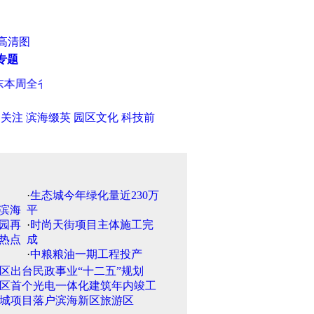
高清图
专题
周全省阴雨天气频繁 气温将有所下降
·
山东7月储蓄存款回落 
日关注
滨海缀英
园区文化
科技前
·
生态城今年绿化量近230万
平
·
时尚天街项目主体施工完
成
·
中粮粮油一期工程投产
区出台民政事业“十二五”规划
区首个光电一体化建筑年内竣工
城项目落户滨海新区旅游区