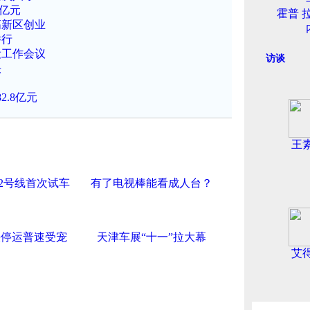
8亿元
霍普 
高新区创业
举行
设工作会议
访谈
头
.8亿元
王
2号线首次试车
有了电视棒能看成人台？
铁停运普速受宠
天津车展“十一”拉大幕
艾