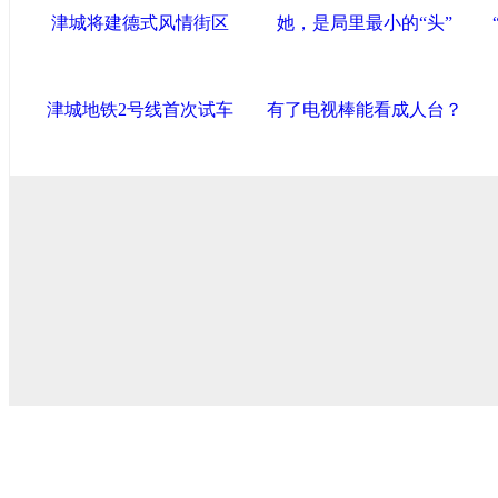
津城将建德式风情街区
她，是局里最小的“头”
津城地铁2号线首次试车
有了电视棒能看成人台？
导航中国
中国政府网
|
中国网
|
人民网
|
新华网
|
央视网
|
国际