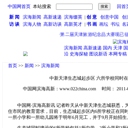
中国网首页
本站搜索
回首
新 闻
滨海新闻
高新速递
滨海缀英
|
创 意
创意中国
创
访 谈
滨海人物
高新访谈
高新英才
|
书 画
画坛
书坛
名
·
第二届天津旅游纪念品大赛现已征集
滨海新闻
高新速递
国内
天津
国
沿
史海探秘
图说新语
本网专稿
首页
>>
新闻
>>
滨海新闻
中新天津生态城起步区 六所学校同时
中国网滨海高新：www.022china.com 时间： 2011-08-1
中国网·滨海高新讯 记者昨天从中新天津生态城获悉，
住市民的教育需求，目前，生态城起步区内6所学校正在同
一所小学和一所幼儿园将于明年6月完工，并于9月开始招生
生态城同时建设的6所学校包括1所中学、2所小学和3