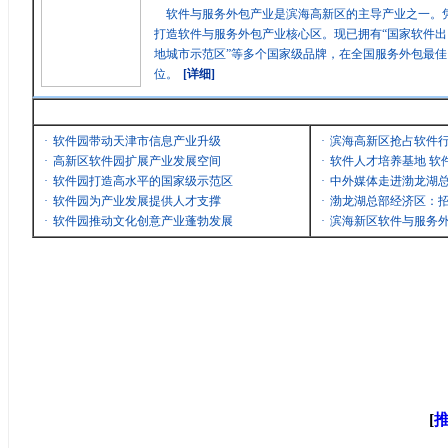
软件与服务外包产业是滨海高新区的主导产业之一。
打造软件与服务外包产业核心区。现已拥有“国家软件出
地城市示范区”等多个国家级品牌，在全国服务外包最
位。
[详细]
最新消息
·
软件园带动天津市信息产业升级
·
滨海高新区抢占软件
·
高新区软件园扩展产业发展空间
·
软件人才培养基地 软
·
软件园打造高水平的国家级示范区
·
中外媒体走进渤龙湖
·
软件园为产业发展提供人才支撑
·
渤龙湖总部经济区：招
·
软件园推动文化创意产业蓬勃发展
·
滨海新区软件与服务
[