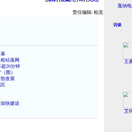
戛纳电
责任编辑: 柏克
访谈
开幕
边检站落网
王
超20分钟
”（图）
蓬勃发展
城区
心加快建设
艾