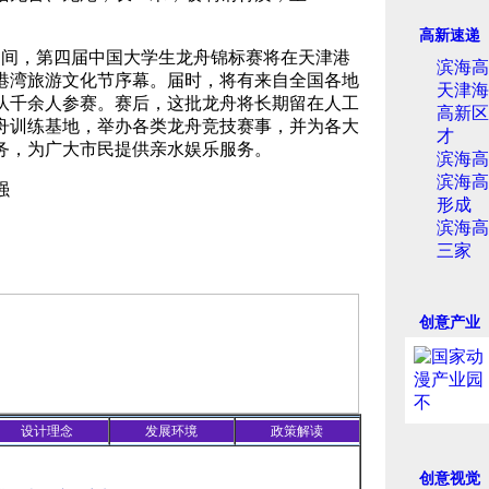
高新速递
间，第四届中国大学生龙舟锦标赛将在天津港
滨海高
港湾旅游文化节序幕。届时，将有来自全国各地
天津海
表队千余人参赛。赛后，这批龙舟将长期留在人工
高新区
舟训练基地，举办各类龙舟竞技赛事，并为各大
才
务，为广大市民提供亲水娱乐服务。
滨海高
滨海高
强
形成
滨海高
三家
创意产业
设计理念
发展环境
政策解读
创意视觉