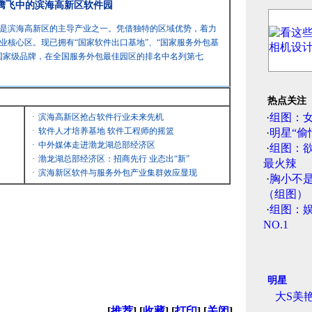
 腾飞中的滨海高新区软件园
是滨海高新区的主导产业之一。凭借独特的区域优势，着力
业核心区。现已拥有“国家软件出口基地”、“国家服务外包基
国家级品牌，在全国服务外包最佳园区的排名中名列第七
热点关注
·
组图：
·
滨海高新区抢占软件行业未来先机
·
软件人才培养基地 软件工程师的摇篮
·
明星“偷
·
中外媒体走进渤龙湖总部经济区
·
组图：
·
渤龙湖总部经济区：招商先行 业态出“新”
最火辣
·
滨海新区软件与服务外包产业集群效应显现
·
胸小不
（组图）
·
组图：娱
NO.1
明星
大S美
[
推荐
] [
收藏
] [
打印
] [
关闭
]