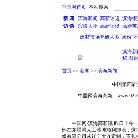
中国网首页
本站搜索
新 闻
滨海新闻
高新速递
滨海缀
访 谈
滨海人物
高新访谈
高新
·
建材市场瓷砖大多“身份”不
滨海新
秘
图
首页
>>
新闻
>>
滨海新闻
中国第四届
中国网滨海高新：www.022china
中国网·滨海高新讯 昨日上午，
部在东疆湾人工沙滩顺利卸地，这
媒有限公司从辽宁大连定制，不包括