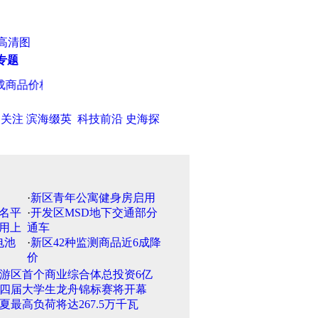
高清图
专题
商品价格下降
·
三岁宝宝叛逆别和他对着干
·
水族玩家有绝活 训
日关注
滨海缀英
科技前沿
史海探
·
新区青年公寓健身房启用
·
开发区MSD地下交通部分
通车
·
新区42种监测商品近6成降
价
游区首个商业综合体总投资6亿
四届大学生龙舟锦标赛将开幕
夏最高负荷将达267.5万千瓦