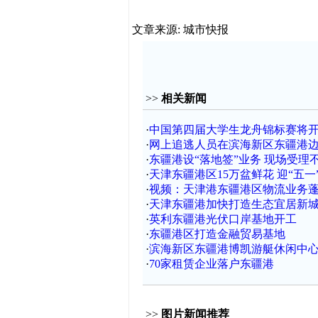
文章来源: 城市快报
>>
相关新闻
·
中国第四届大学生龙舟锦标赛将
·
网上追逃人员在滨海新区东疆港
·
东疆港设“落地签”业务 现场受理不
·
天津东疆港区15万盆鲜花 迎“五一
·
视频：天津港东疆港区物流业务
·
天津东疆港加快打造生态宜居新
·
英利东疆港光伏口岸基地开工
·
东疆港区打造金融贸易基地
·
滨海新区东疆港博凯游艇休闲中
·
70家租赁企业落户东疆港
>>
图片新闻推荐