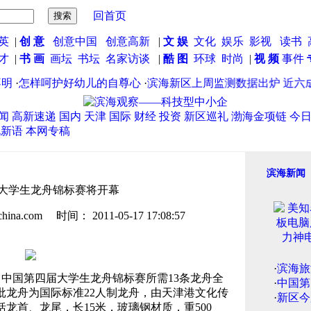
回首页
英
|
创 意
创意中国
创意高新
|
文 娱
文化
娱乐
影视
读书
英才
|
书 画
画坛
书坛
名家访谈
|
酷 图
环球
时尚
|
视 频
事件
明
·
怎样呵护好幼儿的自尊心
·
滨海新区上周监测数据出炉 近六成
闻
高新速递
国内
天津
国际
财经
投资
新区巡礼
渤海金项链
今
说新语
本网专稿
滨海新闻
大学生龙舟锦标赛将开幕
.com 时间： 2011-05-17 17:08:57
·
滨海旅
中国第四届大学生龙舟锦标赛所需13条龙舟全
·
中国第
批龙舟为国际标准22人制龙舟，由天津港文化传
·
新区今
龙首、龙尾，长15米，玻璃钢材质，重500