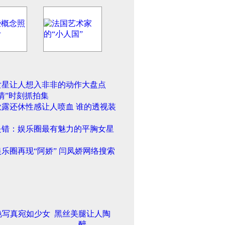
女星让人想入非非的动作大盘点
情”时刻抓拍集
欲露还休性感让人喷血 谁的透视装
是错：娱乐圈最有魅力的平胸女星
乐圈再现“阿娇” 闫凤娇网络搜索
艳写真宛如少女
黑丝美腿让人陶
醉