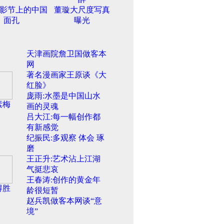
影节上的中国
董璇大尺度写真
面孔
曝光
天津画院詹卫国做客本
网
著名漫画家王原谈《大
红脸》
庞雨:水墨是中国山水
素梅
画的灵魂
吕大江:每一幅创作都
有新感觉
纪振民:多观察 体会 琢
磨
王正升:艺术沾上江湖
气挺悲哀
王春涛:创作的黄金年
得胜
龄很短暂
赵兵凯做客本网谈“意
境”