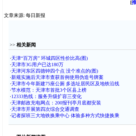
[
文章来源: 每日新报
>>
相关新闻
·
天津“百万房” 环城四区性价比高(图)
·
天津市3G用户已达180万
·
天津河东区四德钟四个点 没个准点的(图)
·
新规实施后天津市查获首例使用伪造号牌案
·
天津市今年新建75座公厕 多选址居民区及地铁沿线
·
节水模范：天津市首批3个区县上榜
·
12333热线：服务升级扩容三变化
·
天津邮政充电网点：200报刊亭月底都安装
·
天津市开展第四次综合交通调查
·
记者探班三大地铁换乘中心 体验多种方式快捷换乘