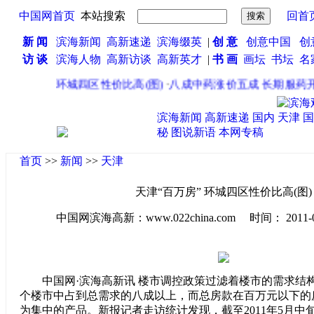
中国网首页
本站搜索
回首
新 闻
滨海新闻
高新速递
滨海缀英
|
创 意
创意中国
创
访 谈
滨海人物
高新访谈
高新英才
|
书 画
画坛
书坛
名
“百万房” 环城四区性价比高(图)
·
八成中药涨价五成 长期服药开
滨海新闻
高新速递
国内
天津
国
秘
图说新语
本网专稿
首页
>>
新闻
>>
天津
天津“百万房” 环城四区性价比高(图)
中国网滨海高新：www.022china.com 时间： 2011-05-1
中国网·滨海高新讯 楼市调控政策过滤着楼市的需求结
个楼市中占到总需求的八成以上，而总房款在百万元以下的
为集中的产品。新报记者走访统计发现，截至2011年5月中旬