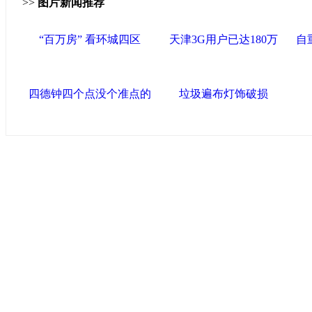
>>
图片新闻推荐
“百万房” 看环城四区
天津3G用户已达180万
自
四德钟四个点没个准点的
垃圾遍布灯饰破损
导航中国
中国政府网
|
中国网
|
人民网
|
新华网
|
央视网
|
国际
产党新闻
|
中国创新网
联盟高新
海泰控股集团
|
BPO基地
|
海泰投资担保
|
力神电
区
区
|
北辰科技园区
联盟滨海
滨海新区网
|
泰达在线
|
开发区贸促网
|
滨海参观
友情链接
天津政务网
|
北方网
|
天津网
|
今晚网
|
新华网天津
化艺术网
|
博宝艺术网
版权所有 中国网·滨海高新 电子邮件: binhai#022chin
津ICP备09001704号
网络传播视听节目许可证号:0105