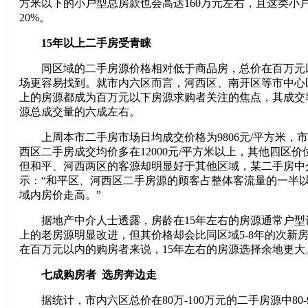
方米以下的小户型总房款也会高达160万元左右，且这类小
20%。
15年以上二手房受青睐
同区域的二手房源价格相对低于商品房，总价在百万元
场更容易找到。就市内六区而言，河西区、南开区等市中心
上的房源都成为百万元以下房源求购者关注的焦点，其成交
源总成交量的六成左右。
上周本市二手房市场日均成交价格为9806元/平方米，
西区二手房成交均价多在12000元/平方米以上，其他四区价位约
但和平、河西两区的客源却明显好于其他区域，某二手房中
示：“和平区、河西区二手房源的顾客占整体客流量的一半
域内房价走高。”
据地产中介人士透露，房龄在15年左右的房源通常户型设
上的老房源明显改进，但其价格却会比同区域5-8年的次新房低
在百万元以内的购房者来说，15年左右的房源选择余地更大
七成购房者 选房奔边走
据统计，市内六区总价在80万-100万元的二手房源中80-