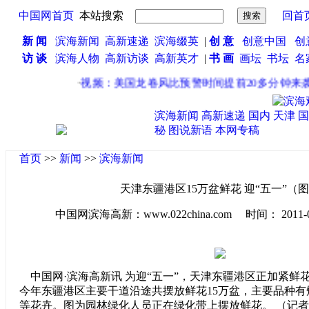
中国网首页
本站搜索
回首
新 闻
滨海新闻
高新速递
滨海缀英
|
创 意
创意中国
创
访 谈
滨海人物
高新访谈
高新英才
|
书 画
画坛
书坛
名
·
视频：美国龙卷风比预警时间提前20多分钟来袭
·
滨海新闻
高新速递
国内
天津
国
秘
图说新语
本网专稿
首页
>>
新闻
>>
滨海新闻
天津东疆港区15万盆鲜花 迎“五一”（
中国网滨海高新：www.022china.com 时间： 2011-04-2
中国网·滨海高新讯 为迎“五一”，天津东疆港区正加紧鲜
今年东疆港区主要干道沿途共摆放鲜花15万盆，主要品种
等花卉。图为园林绿化人员正在绿化带上摆放鲜花。 （记者 