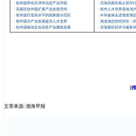
·
软件园带动天津市信息产业升级
·
滨海高新区抢占软件
·
高新区软件园扩展产业发展空间
·
软件人才培养基地 软
·
软件园打造高水平的国家级示范区
·
中外媒体走进渤龙湖
·
软件园为产业发展提供人才支撑
·
渤龙湖总部经济区：招
·
软件园推动文化创意产业蓬勃发展
·
滨海新区软件与服务
[
文章来源: 渤海早报