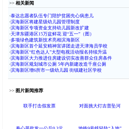
>>
相关新闻
·
泰达志愿者队伍专门陪护贫困先心病患儿
·
滨海新区将建星级幼儿园管理制度
·
滨海新区专项资金支持幼儿园新改扩建
·
天津东疆港区15万盆鲜花 迎“五一”（图）
·
多项绿色建筑新技术亮相滨海新区
·
滨海新区首个延安精神宣讲团走进天津海员学校
·
滨海新区“红色达人”大型电视活动报名持续升温
·
滨海新区大力推进住房建设切实改善群众住房条件
·
滨海新区规划城市公厕 5年内新建改造千座公厕
·
滨海新区增6所市一级幼儿园 街镇建社区学校
>>
图片新闻推荐
联手打击假发票
对面挑大灯吉普坠河
卷心菜批发一公斤0.3元
地铁9号线轻轨“入地”