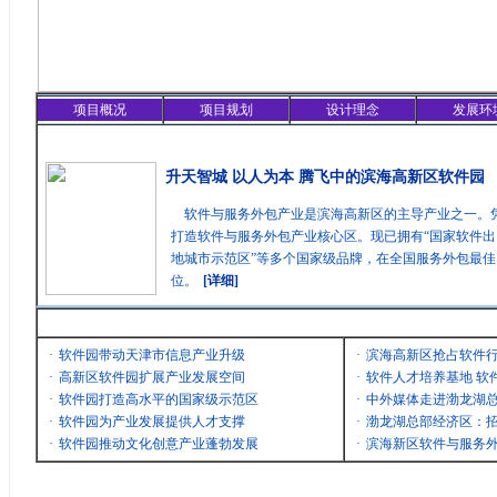
项目概况
项目规划
设计理念
发展环
精彩聚焦
升天智城 以人为本 腾飞中的滨海高新区软件园
软件与服务外包产业是滨海高新区的主导产业之一。
打造软件与服务外包产业核心区。现已拥有“国家软件出
地城市示范区”等多个国家级品牌，在全国服务外包最
位。
[详细]
最新消息
·
软件园带动天津市信息产业升级
·
滨海高新区抢占软件
·
高新区软件园扩展产业发展空间
·
软件人才培养基地 软
·
软件园打造高水平的国家级示范区
·
中外媒体走进渤龙湖
·
软件园为产业发展提供人才支撑
·
渤龙湖总部经济区：招
·
软件园推动文化创意产业蓬勃发展
·
滨海新区软件与服务