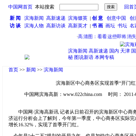
中国网首页
本站搜索
回首
新 闻
滨海新闻
高新速递
滨海缀英
|
创 意
创意中国
创
访 谈
滨海人物
高新访谈
高新英才
|
书 画
画坛
书坛
名
·
高清图：看看这些即将消失
滨海新闻
高新速递
国内
天津
国
秘
图说新语
本网专稿
首页
>>
新闻
>>
滨海新闻
滨海新区中心商务区实现首季“开门红
中国网滨海高新：www.022china.com 时间： 2011-04-2
中国网·滨海高新讯 记者从日前召开的滨海新区中心商务区
济运行分析会上了解到，今年第一季度，中心商务区实际完成
增长16.32%，实现了首季开门红。
今年是“十二五”规划的开局之年，也是加快中心商务区开