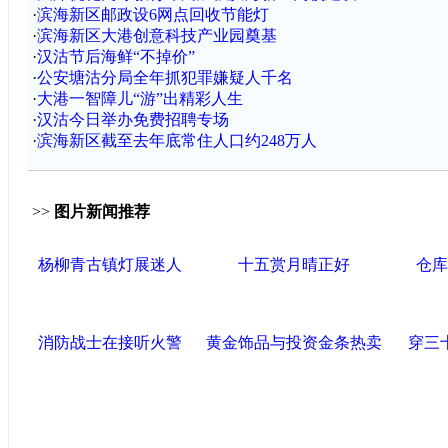
·
滨海新区邮政设6网点回收节能灯
·
滨海新区大港创意科技产业园奠基
·
汉沽节后海鲜“不掉价”
·
公安塘沽分局全年抓犯罪嫌疑人千名
·
大港一智障儿“游”出精彩人生
·
汉沽今日举办免费招聘专场
·
滨海新区截至去年底常住人口约248万人
>>
图片新闻推荐
杨柳青古镇灯展迷人
十五赏月晴正好
仓库
消防战士在接听火警
黄金饰品与投资金条热卖
穿三