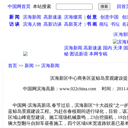
中国网首页
本站搜索
回首
新 闻
滨海新闻
高新速递
滨海缀英
|
创 意
创意中国
创
访 谈
滨海人物
高新访谈
高新英才
|
书 画
画坛
书坛
名
·
滨海新区
滨海新闻
高新速递
国内
天津
国
秘
图说新语
本网专稿
首页
>>
新闻
>>
滨海新闻
滨海新区中心商务区蓝鲸岛景观建设提
中国网滨海高新：www.022china.com 时间： 2011-02-1
中国网·滨海高新讯 春节过后，滨海新区“十大战役”之一
蓝鲸岛景观建设工程。为赶在春植期间进行绿化，目前，该
区域山峰造型建设。施工现场机械轰鸣，23台挖掘机，19台推
辆大型翻斗自卸车昼夜施工，四个区域6米宽道路软基已基